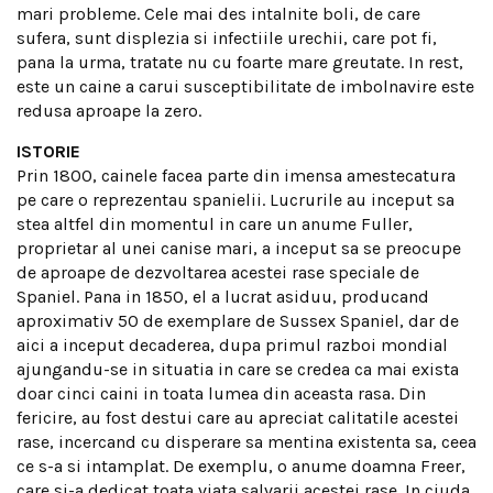
mari probleme. Cele mai des intalnite boli, de care
sufera, sunt displezia si infectiile urechii, care pot fi,
pana la urma, tratate nu cu foarte mare greutate. In rest,
este un caine a carui susceptibilitate de imbolnavire este
redusa aproape la zero.
ISTORIE
Prin 1800, cainele facea parte din imensa amestecatura
pe care o reprezentau spanielii. Lucrurile au inceput sa
stea altfel din momentul in care un anume Fuller,
proprietar al unei canise mari, a inceput sa se preocupe
de aproape de dezvoltarea acestei rase speciale de
Spaniel. Pana in 1850, el a lucrat asiduu, producand
aproximativ 50 de exemplare de Sussex Spaniel, dar de
aici a inceput decaderea, dupa primul razboi mondial
ajungandu-se in situatia in care se credea ca mai exista
doar cinci caini in toata lumea din aceasta rasa. Din
fericire, au fost destui care au apreciat calitatile acestei
rase, incercand cu disperare sa mentina existenta sa, ceea
ce s-a si intamplat. De exemplu, o anume doamna Freer,
care si-a dedicat toata viata salvarii acestei rase. In ciuda