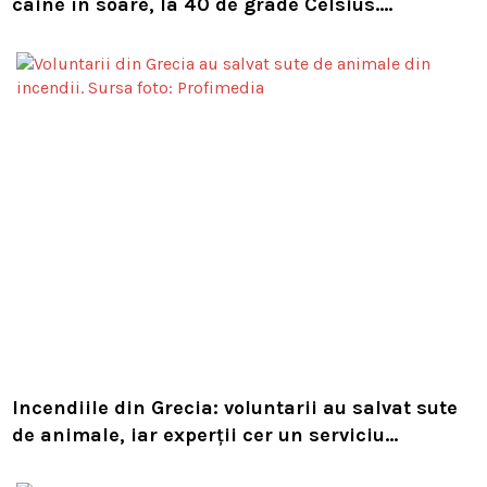
câine în soare, la 40 de grade Celsius.
Compania i-a concediat și caută acum animalul
Incendiile din Grecia: voluntarii au salvat sute
de animale, iar experții cer un serviciu
european de intervenție