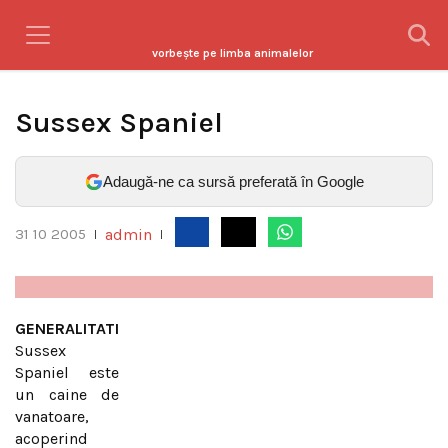
vorbeşte pe limba animalelor
Sussex Spaniel
Adaugă-ne ca sursă preferată în Google
admin
31 10 2005
|
|
GENERALITATI
Sussex
Spaniel este
un caine de
vanatoare,
acoperind