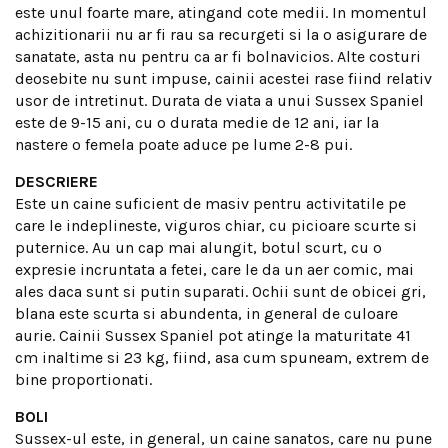
este unul foarte mare, atingand cote medii. In momentul
achizitionarii nu ar fi rau sa recurgeti si la o asigurare de
sanatate, asta nu pentru ca ar fi bolnavicios. Alte costuri
deosebite nu sunt impuse, cainii acestei rase fiind relativ
usor de intretinut. Durata de viata a unui Sussex Spaniel
este de 9-15 ani, cu o durata medie de 12 ani, iar la
nastere o femela poate aduce pe lume 2-8 pui.
DESCRIERE
Este un caine suficient de masiv pentru activitatile pe
care le indeplineste, viguros chiar, cu picioare scurte si
puternice. Au un cap mai alungit, botul scurt, cu o
expresie incruntata a fetei, care le da un aer comic, mai
ales daca sunt si putin suparati. Ochii sunt de obicei gri,
blana este scurta si abundenta, in general de culoare
aurie. Cainii Sussex Spaniel pot atinge la maturitate 41
cm inaltime si 23 kg, fiind, asa cum spuneam, extrem de
bine proportionati.
BOLI
Sussex-ul este, in general, un caine sanatos, care nu pune