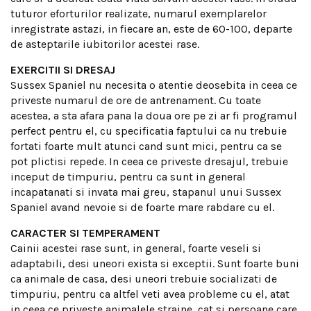
tuturor eforturilor realizate, numarul exemplarelor
inregistrate astazi, in fiecare an, este de 60-100, departe
de asteptarile iubitorilor acestei rase.
EXERCITII SI DRESAJ
Sussex Spaniel nu necesita o atentie deosebita in ceea ce
priveste numarul de ore de antrenament. Cu toate
acestea, a sta afara pana la doua ore pe zi ar fi programul
perfect pentru el, cu specificatia faptului ca nu trebuie
fortati foarte mult atunci cand sunt mici, pentru ca se
pot plictisi repede. In ceea ce priveste dresajul, trebuie
inceput de timpuriu, pentru ca sunt in general
incapatanati si invata mai greu, stapanul unui Sussex
Spaniel avand nevoie si de foarte mare rabdare cu el.
CARACTER SI TEMPERAMENT
Cainii acestei rase sunt, in general, foarte veseli si
adaptabili, desi uneori exista si exceptii. Sunt foarte buni
ca animale de casa, desi uneori trebuie socializati de
timpuriu, pentru ca altfel veti avea probleme cu el, atat
in ceea ce priveste animalele straine, cat si persoane care