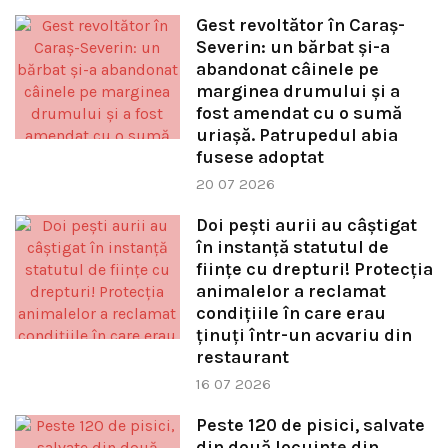
Gest revoltător în Caraș-
Severin: un bărbat și-a
abandonat câinele pe
marginea drumului și a
fost amendat cu o sumă
uriașă. Patrupedul abia
fusese adoptat
20 07 2026
Doi pești aurii au câștigat
în instanță statutul de
ființe cu drepturi! Protecția
animalelor a reclamat
condițiile în care erau
ținuți într-un acvariu din
restaurant
16 07 2026
Peste 120 de pisici, salvate
din două locuințe din