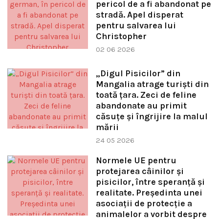
pericol de a fi abandonat pe
stradă. Apel disperat
pentru salvarea lui
Christopher
02 06 2026
„Digul Pisicilor” din
Mangalia atrage turiști din
toată țara. Zeci de feline
abandonate au primit
căsuțe și îngrijire la malul
mării
24 05 2026
Normele UE pentru
protejarea câinilor și
pisicilor, între speranță și
realitate. Președinta unei
asociații de protecție a
animalelor a vorbit despre