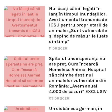
Nu lăsați câinii legați în
lanț în timpul inundațiilor.
Avertismentul transmis de
IGSU pentru proprietarii de
animale: „Sunt vulnerabile
și depind de măsurile luate
din timp”
11 06 2026
Spitalul unde speranța nu
are preț. Cum încearcă
Homeless Animal Hospital
să schimbe destinul
animalelor vulnerabile din
România: „Avem anual
4.000 de cazuri” EXCLUSIV
09 06 2026
Un ciobănesc german, în