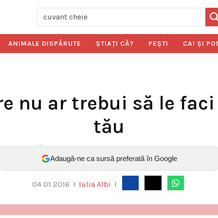
ANIMALE DISPĂRUTE
ŞTIAŢI CĂ?
PEŞTI
CAI ŞI PO
e nu ar trebui să le fac
tău
Adaugă-ne ca sursă preferată în Google
04 01 2016
Iulia Albi
|
|