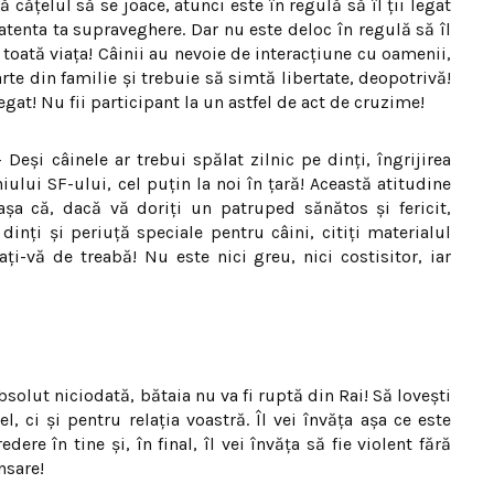
ă căţelul să se joace, atunci este în regulă să îl ţii legat
tenta ta supraveghere. Dar nu este deloc în regulă să îl
ţ toată viaţa! Câinii au nevoie de interacţiune cu oamenii,
rte din familie şi trebuie să simtă libertate, deopotrivă!
egat! Nu fii participant la un astfel de act de cruzime!
 Deşi câinele ar trebui spălat zilnic pe dinţi, îngrijirea
ului SF-ului, cel puţin la noi în ţară! Această atitudine
aşa că, dacă vă doriţi un patruped sănătos şi fericit,
dinţi şi periuţă speciale pentru câini, citiţi materialul
ţi-vă de treabă! Nu este nici greu, nici costisitor, iar
bsolut niciodată, bătaia nu va fi ruptă din Rai! Să loveşti
, ci şi pentru relaţia voastră. Îl vei învăţa aşa ce este
re în tine şi, în final, îl vei învăţa să fie violent fără
nsare!