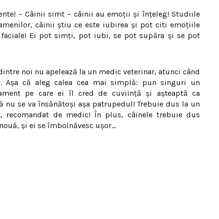
te! – Câinii simt – câinii au emoţii şi înţeleg! Studiile
nilor, câinii ştiu ce este iubirea şi pot citi emoţiile
faciale! Ei pot simţi, pot iubi, se pot supăra şi se pot
 dintre noi nu apelează la un medic veterinar, atunci când
. Aşa că aleg calea cea mai simplă: pun singuri un
atament pe care ei îl cred de cuviinţă şi aşteaptă ca
ă nu se va însănătoşi aşa patrupedul! Trebuie dus la un
ct, recomandat de medic! În plus, câinele trebuie dus
 nouă, şi ei se îmbolnăvesc uşor…