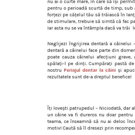
nu ai o curte mare, în care să îşi permit
pentru o perioadă scurtă de timp, sub a
forţezi pe căţelul tău să trăiască în lan
de stimulare, trebuie să simtă că fac pa
Iar asta nu se va întâmpla dacă va trăi
l
Neglijezi îngrijirea dentară a câinelui –
dentară a câinelui face parte din domeni
poate cauza câinelui afecţiuni grave, 
spălaţi-l pe dinţi. Cumpăraţi pastă de 
nostru
Periajul dentar la câini
şi apuca
rezultatele sunt de-a dreptul benefice!
Îţi loveşti patrupedul – Niciodată, dar a
un câine va fi dureros nu doar pentru el
teama, ce înseamnă să nu ai deloc încrede
motiv! Caută să îl dresezi prin recompe