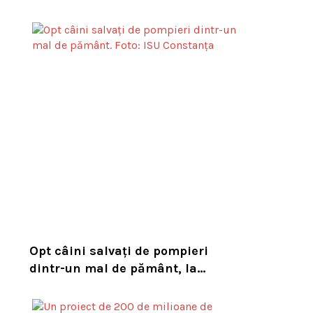
tigru în sălbăticie pentru a
readuce prădătorul dispărut în
habitatul său natural
Opt câini salvați de pompieri
dintr-un mal de pământ, la
Constanța. Puii au fost descoperiți
în timpul unor lucrări VIDEO