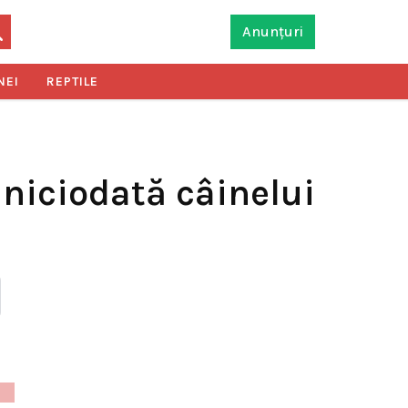
Anunțuri
NEI
REPTILE
i niciodată câinelui