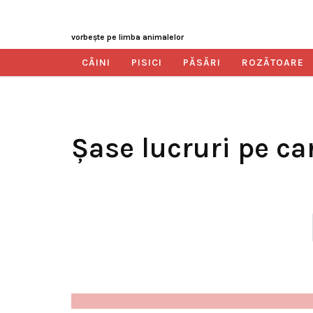
vorbeşte pe limba animalelor
CÂINI
PISICI
PĂSĂRI
ROZĂTOARE
Şase lucruri pe car