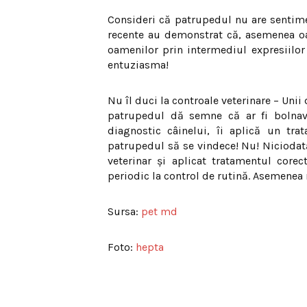
Consideri că patrupedul nu are sentimen
recente au demonstrat că, asemenea oame
oamenilor prin intermediul expresiilor 
entuziasma!
Nu îl duci la controale veterinare – Unii
patrupedul dă semne că ar fi bolnav
diagnostic câinelui, îi aplică un tr
patrupedul să se vindece! Nu! Niciodat
veterinar şi aplicat tratamentul core
periodic la control de rutină. Asemenea
Sursa:
pet md
Foto:
hepta