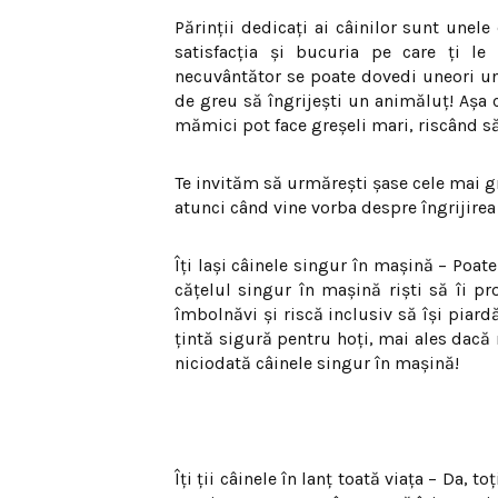
Părinţii dedicaţi ai câinilor sunt unel
satisfacţia şi bucuria pe care ţi le
necuvântător se poate dovedi uneori un
de greu să îngrijeşti un animăluţ! Aşa c
mămici pot face greşeli mari, riscând s
Te invităm să urmăreşti şase cele mai gra
atunci când vine vorba despre îngrijirea
Îţi laşi câinele singur în maşină – Poate
căţelul singur în maşină rişti să îi p
îmbolnăvi şi riscă inclusiv să îşi piard
ţintă sigură pentru hoţi, mai ales dacă 
niciodată câinele singur în maşină!
Îţi ţii câinele în lanţ toată viaţa – Da, t