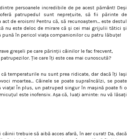
e dintre persoanele incredibile de pe acest pământ! Deşi
 oferă patrupedul sunt nepreţuite, să fii părinte de
 act de eroism! Pentru că, să recunoaştem… este destul
ă nu este deloc de mirare că şi cei mai grijulii tătici şi
ă pună în pericol viaţa companionilor cu patru lăbuţe!
ve greşeli pe care părinţii câinilor le fac frecvent,
 patrupezilor. Ţie care îţi este cea mai cunoscută?
 că temperaturile nu sunt prea ridicate, dar dacă îţi laşi
rovoci moartea… Câinele se poate supraîncălzi, se poate
ă viaţa! În plus, un patruped singur în maşină poate fi o
micuţul este inofensiv. Aşa că, luaţi aminte: nu vă lăsaţi
oţi câinii trebuie să aibă acces afară, în aer curat! Da, dacă