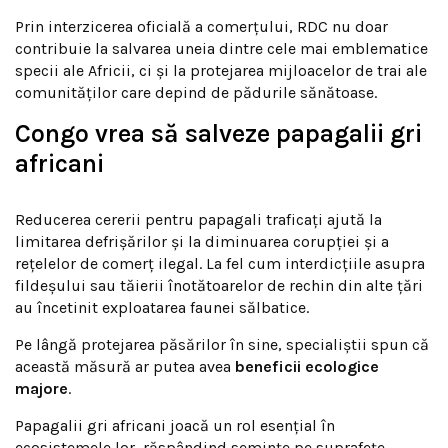
Prin interzicerea oficială a comerțului, RDC nu doar
contribuie la salvarea uneia dintre cele mai emblematice
specii ale Africii, ci și la protejarea mijloacelor de trai ale
comunităților care depind de pădurile sănătoase.
Congo vrea să salveze papagalii gri
africani
Reducerea cererii pentru papagali traficați ajută la
limitarea defrișărilor și la diminuarea corupției și a
rețelelor de comerț ilegal. La fel cum interdicțiile asupra
fildeșului sau tăierii înotătoarelor de rechin din alte țări
au încetinit exploatarea faunei sălbatice.
Pe lângă protejarea păsărilor în sine, specialiștii spun că
această măsură ar putea avea
beneficii ecologice
majore
.
Papagalii gri africani joacă un rol esențial în
ecosistemele lor, răspândind semințe pe suprafețe