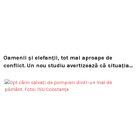
Oamenii și elefanții, tot mai aproape de
conflict. Un nou studiu avertizează că situația
s-ar putea agrava dramatic până la sfârșitul
secolului