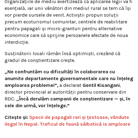
Organizațiile de mediu avertizează că aplicarea legii va fi
esențială, iar unii vânători din mediul rural se tem că își
vor pierde sursele de venit. Activștii propun soluții
precum ecoturismul comunitar, centrele de reabilitare
pentru papagali și micro-granturi pentru alternative
economice care să sprijine persoanele afectate de noua
interdicție.
Susținătorii locali rămân însă optimiști, crezând că
gradul de conștientizare crește.
„Ne confruntăm cu dificultăți în colaborarea cu
anumite departamente guvernamentale care nu înțeleg
amploarea problemei”,
a declarat
Gentil Kisangani
,
director provincial al autorității pentru conservare din
RDC.
„Încă derulăm campanii de conștientizare — și, în
cele din urmă, vor înțelege.”
Citește și:
Specii de papagali rari și țestoase, vândute
ilegal în Nepal. Traficul de faună sălbatică ia amploare