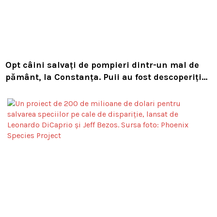
Opt câini salvați de pompieri dintr-un mal de
pământ, la Constanța. Puii au fost descoperiți
în timpul unor lucrări VIDEO