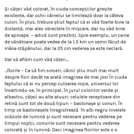
Şi căţeii văd colorat, în ciuda concepţiilor greşite
existente, dar ochii câinelui se limitează doar la câteva
culori. În plus, trebuie
ştiut faptul că
ei văd foarte bine la
distanţă, mai ales obiectele în mişcare, dar nu văd bine
de aproape
– adică sunt prezbiţi. Spre exemplu, un caine
de vănătoare poate vedea de la 1,5 km un semn făcut de
mâna stăpânului, dar la 25 cm vederea sa este neclară.
Dar să aflăm cum văd căţeii…
…florile – Ca să fim sinceri, câinii ştiu mult mai mult
despre flori decât ne arată imaginea de mai jos! În ciuda
faptului că ei
nu percep culoarea roşie, universul lor
învartindu-se, în principal, în jurul culorilor verde şi
albastru, căţeii au alte atuuri:
celulele receptoare din
retină sunt tot de două tipuri – bastonaşe şi conuri. În
timp ce bastonaşele înregistrează
în alb-negru nivelele
scăzute de lumină şi sunt necesare pentru vederea pe
timpul nopţii, conurile sunt necesare pentru vederea
colorată şi în lumină. Deci imaginea florilor este o o