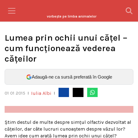
vorbeşte pe limba animalelor
Lumea prin ochii unui căţel –
cum funcţionează vederea
căţeilor
Adaugă-ne ca sursă preferată în Google
Iulia Albi
01 01 2015
|
|
Ştim destul de multe despre simţul olfactiv dezvoltat al
căţeilor, dar câte lucruri cunoaştem despre văzul lor?
Avem idee cum arată lumea prin ochii unui căţel?