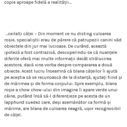
copie aproape fidel
ă a realităţii…
…ceilalţi căţei – Din moment ce nu disting culoarea
roşie, specialiştii erau de părere că patrupezii canini văd
obiectele din jur mai lucioase. De curând, această
ipoteză a fost contrazisă, descoperindu-se că nuanţele
diferite oferă mai multe informaţii decât strălucirea
acestora, dacă vine vorba despre compararea a două
obiecte. Acest lucru înseamnă că blana căţeilor îi ajută
pe aceştia să se recunoască de la distanţă, ajutaţi fiind şi
de mărimea şi de forma corpului. Spre exemplu, blana
roşie a chow chow-ului din imagine îi apare verde unui
câine, putând însă să-l diferenţieze pe acesta de un
lapphund suedez care, deşi asemănător ca formă şi
mărime, are blana de culoarea neagră, uşor recognosibil
de căţel.