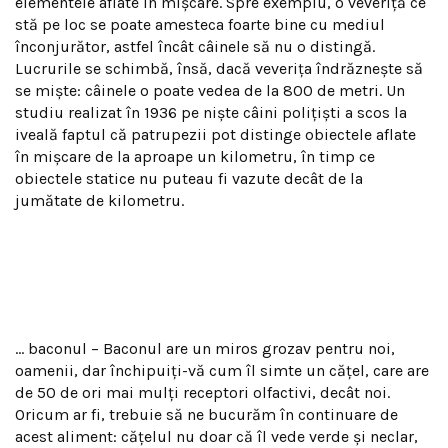
elementele aflate în mişcare. Spre exemplu, o veveriţă ce
stă pe loc se poate amesteca foarte bine cu mediul
înconjurător, astfel încât câinele să nu o distingă.
Lucrurile se schimbă, însă, dacă veveriţa îndrăzneşte să
se mişte: câinele o poate vedea de la 800 de metri. Un
studiu realizat în 1936 pe nişte câini poliţişti a scos la
iveală faptul că patrupezii pot distinge obiectele aflate
în mişcare de la aproape un kilometru, în timp ce
obiectele statice nu puteau fi vazute decât de la
jumătate de kilometru.
… baconul – Baconul are un miros grozav pentru noi,
oamenii, dar închipuiţi-vă cum îl simte un căţel, care are
de 50 de ori mai mulţi receptori olfactivi, decât noi.
Oricum ar fi, trebuie să ne bucurăm în continuare de
acest aliment: căţelul nu doar că îl vede verde şi neclar,