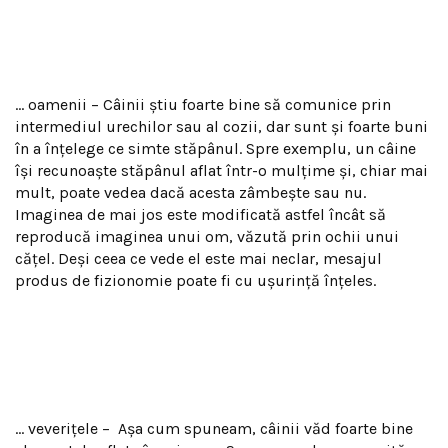
… oamenii – Câinii ştiu foarte bine să comunice prin
intermediul urechilor sau al cozii, dar sunt şi foarte buni
în a înţelege ce simte stăpânul. Spre exemplu, un câine
îşi recunoaşte stăpânul aflat într-o mulţime şi, chiar mai
mult, poate vedea dacă acesta zâmbeşte sau nu.
Imaginea de mai jos este modificată astfel încât să
reproducă imaginea unui om, văzută prin ochii unui
căţel. Deşi ceea ce vede el este mai neclar, mesajul
produs de fizionomie poate fi cu uşurinţă înţeles.
… veveriţele –
Aşa cum spuneam, câinii văd foarte bine