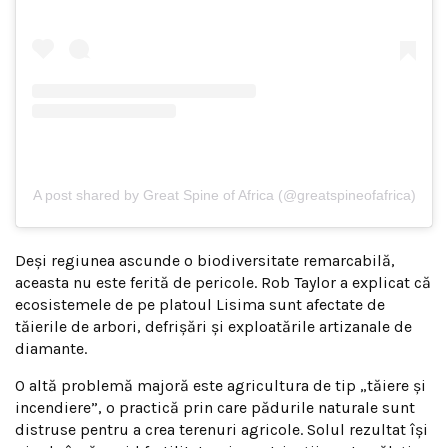
A post shared by Great Spine of Africa (@greatspineofafrica)
Deși regiunea ascunde o biodiversitate remarcabilă,
aceasta nu este ferită de pericole. Rob Taylor a explicat că
ecosistemele de pe platoul Lisima sunt afectate de
tăierile de arbori, defrișări și exploatările artizanale de
diamante.
O altă problemă majoră este agricultura de tip „tăiere și
incendiere”, o practică prin care pădurile naturale sunt
distruse pentru a crea terenuri agricole. Solul rezultat își