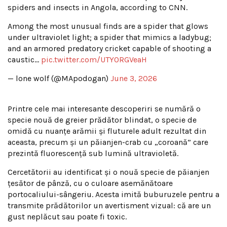
spiders and insects in Angola, according to CNN.
Among the most unusual finds are a spider that glows
under ultraviolet light; a spider that mimics a ladybug;
and an armored predatory cricket capable of shooting a
caustic…
pic.twitter.com/UTYORGVeaH
— lone wolf (@MApodogan)
June 3, 2026
Printre cele mai interesante descoperiri se numără o
specie nouă de greier prădător blindat, o specie de
omidă cu nuanțe arămii și fluturele adult rezultat din
aceasta, precum și un păianjen-crab cu „coroană” care
prezintă fluorescență sub lumină ultravioletă.
Cercetătorii au identificat și o nouă specie de păianjen
țesător de pânză, cu o culoare asemănătoare
portocaliului-sângeriu. Acesta imită buburuzele pentru a
transmite prădătorilor un avertisment vizual: că are un
gust neplăcut sau poate fi toxic.