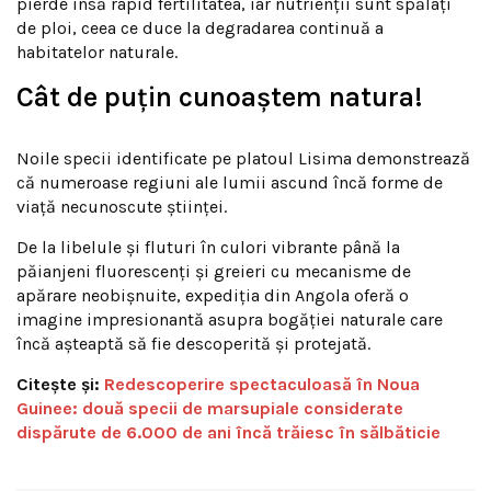
pierde însă rapid fertilitatea, iar nutrienții sunt spălați
de ploi, ceea ce duce la degradarea continuă a
habitatelor naturale.
Cât de puțin cunoaștem natura!
Noile specii identificate pe platoul Lisima demonstrează
că numeroase regiuni ale lumii ascund încă forme de
viață necunoscute științei.
De la libelule și fluturi în culori vibrante până la
păianjeni fluorescenți și greieri cu mecanisme de
apărare neobișnuite, expediția din Angola oferă o
imagine impresionantă asupra bogăției naturale care
încă așteaptă să fie descoperită și protejată.
Citește și:
Redescoperire spectaculoasă în Noua
Guinee: două specii de marsupiale considerate
dispărute de 6.000 de ani încă trăiesc în sălbăticie