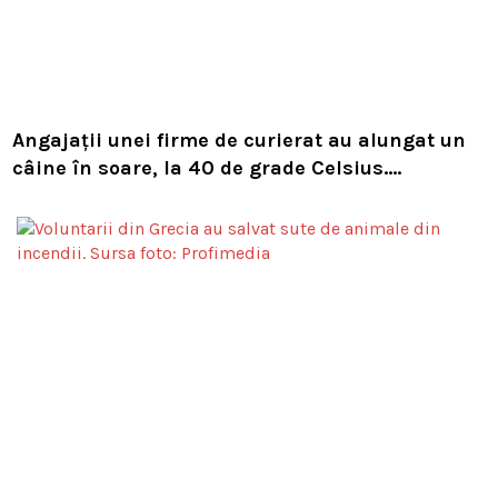
Angajații unei firme de curierat au alungat un
câine în soare, la 40 de grade Celsius.
Compania i-a concediat și caută acum animalul