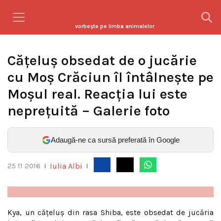
vorbeşte pe limba animalelor
Căţeluş obsedat de o jucărie
cu Moş Crăciun îl întâlneşte pe
Moşul real. Reacţia lui este
nepreţuită – Galerie foto
Adaugă-ne ca sursă preferată în Google
Iulia Albi
25 11 2016
|
|
Kya, un căţeluş din rasa Shiba, este obsedat de jucăria