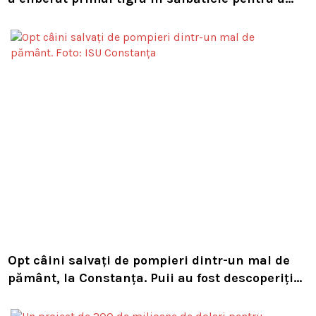
readuce prădătorul dispărut în habitatul său
natural
Opt câini salvați de pompieri dintr-un mal de
pământ, la Constanța. Puii au fost descoperiți
în timpul unor lucrări VIDEO