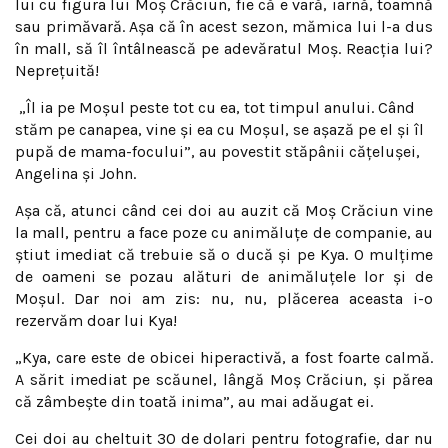
lui cu figura lui Moş Crăciun, fie că e vară, iarnă, toamnă
sau primăvară. Aşa că în acest sezon, mămica lui l-a dus
în mall, să îl întâlnească pe adevăratul Moş. Reacţia lui?
Nepreţuită!
„Îl ia pe Moşul peste tot cu ea, tot timpul anului. Când
stăm pe canapea, vine şi ea cu Moşul, se aşază pe el şi îl
pupă de mama-focului”, au povestit stăpânii căţeluşei,
Angelina şi John.
Aşa că, atunci când cei doi au auzit că Moş Crăciun vine
la mall, pentru a face poze cu animăluţe de companie, au
ştiut imediat că trebuie să o ducă şi pe Kya. O mulţime
de oameni se pozau alături de animăluţele lor şi de
Moşul. Dar noi am zis: nu, nu, plăcerea aceasta i-o
rezervăm doar lui Kya!
„Kya, care este de obicei hiperactivă, a fost foarte calmă.
A sărit imediat pe scăunel, lângă Moş Crăciun, şi părea
că zâmbeşte din toată inima”, au mai adăugat ei.
Cei doi au cheltuit 30 de dolari pentru fotografie, dar nu