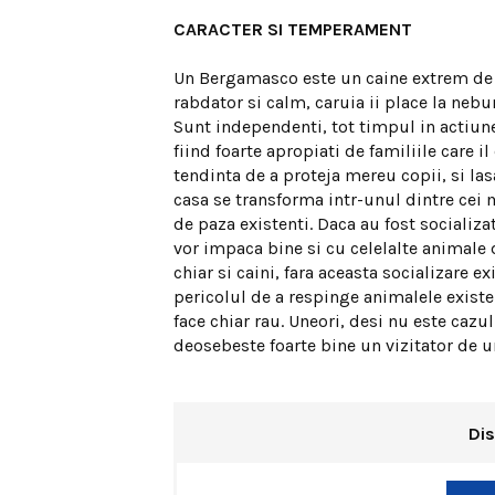
CARACTER SI TEMPERAMENT
Un Bergamasco este un caine extrem de 
rabdator si calm, caruia ii place la neb
Sunt independenti, tot timpul in actiune
fiind foarte apropiati de familiile care il
tendinta de a proteja mereu copii, si las
casa se transforma intr-unul dintre cei 
de paza existenti. Daca au fost socializat
vor impaca bine si cu celelalte animale 
chiar si caini, fara aceasta socializare e
pericolul de a respinge animalele existen
face chiar rau. Uneori, desi nu este cazul 
deosebeste foarte bine un vizitator de u
Dis