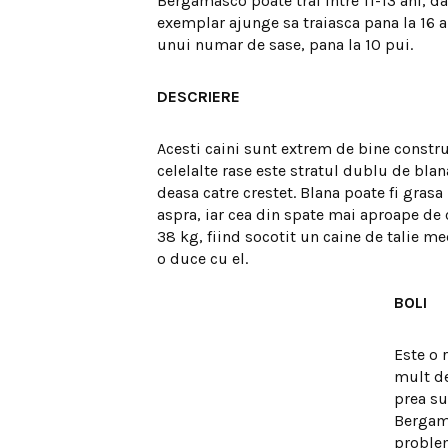
Bergamasco poate trai intre 11-13 ani, da
exemplar ajunge sa traiasca pana la 16 
unui numar de sase, pana la 10 pui.
DESCRIERE
Acesti caini sunt extrem de bine construit
celelalte rase este stratul dublu de bla
deasa catre crestet. Blana poate fi grasa
aspra, iar cea din spate mai aproape de
38 kg, fiind socotit un caine de talie m
o duce cu el.
BOLI
Este o 
mult de
prea su
Bergama
proble