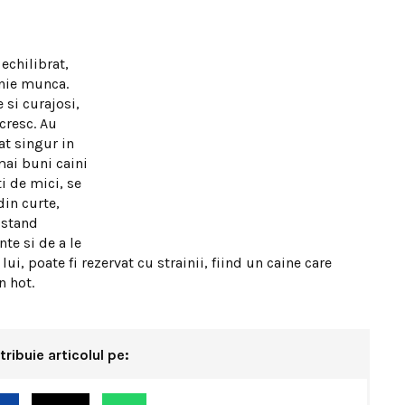
echilibrat,
unie munca.
 si curajosi,
 cresc. Au
at singur in
mai buni caini
i de mici, se
din curte,
xistand
te si de a le
lui, poate fi rezervat cu strainii, fiind un caine care
n hot.
tribuie articolul pe: