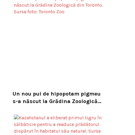
Un nou pui de hipopotam pigmeu
s-a născut la Grădina Zoologică
din Toronto. Specia este pe cale de
dispariție