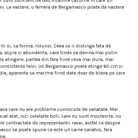
r sunt suficient de des intalnite cazurile in care un
ani. La nastere, o femela de Bergamasco poate da nastere
i si, ca forma, rotunzi. Ceea ce ii distinge fata de
na, aspra si abundenta, care tinde sa devina mai putin
 la atingere, partea din fata fiind ceva mai dura, mai
 consistenta lanii. Un Bergamasco poate atinge 60 cm si
edie, aparenta sa marime fiind data doar de blana pe care
rasa care nu are probleme cunoscute de sanatate. Mai
cat atat, nici celelalte boli, care nu sunt mostenite, nu
nt contractate de reprezentantii rasei, astfel ca despre
sco se poate spune ca este un caine sanatos, fara
me.