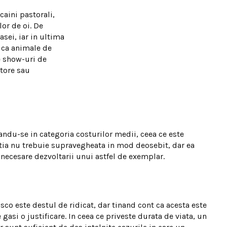
aini pastorali,
or de oi. De
asei, iar in ultima
 ca animale de
e show-uri de
tore sau
andu-se in categoria costurilor medii, ceea ce este
itia nu trebuie supravegheata in mod deosebit, dar ea
 necesare dezvoltarii unui astfel de exemplar.
co este destul de ridicat, dar tinand cont ca acesta este
 gasi o justificare. In ceea ce priveste durata de viata, un