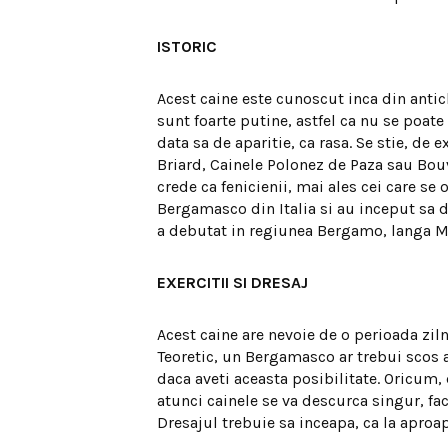
ISTORIC
Acest caine este cunoscut inca din antichi
sunt foarte putine, astfel ca nu se poate
data sa de aparitie, ca rasa. Se stie, de
Briard, Cainele Polonez de Paza sau Bouv
crede ca fenicienii, mai ales cei care s
Bergamasco din Italia si au inceput sa d
a debutat in regiunea Bergamo, langa M
EXERCITII SI DRESAJ
Acest caine are nevoie de o perioada ziln
Teoretic, un Bergamasco ar trebui scos a
daca aveti aceasta posibilitate. Oricum, 
atunci cainele se va descurca singur, fa
Dresajul trebuie sa inceapa, ca la aproa