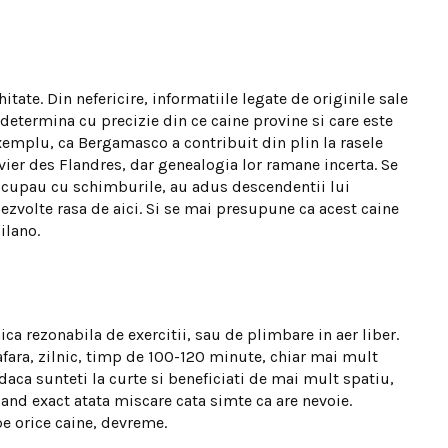
tate. Din nefericire, informatiile legate de originile sale
 determina cu precizie din ce caine provine si care este
 exemplu, ca Bergamasco a contribuit din plin la rasele
ier des Flandres, dar genealogia lor ramane incerta. Se
e ocupau cu schimburile, au adus descendentii lui
ezvolte rasa de aici. Si se mai presupune ca acest caine
ilano.
ica rezonabila de exercitii, sau de plimbare in aer liber.
fara, zilnic, timp de 100-120 minute, chiar mai mult
daca sunteti la curte si beneficiati de mai mult spatiu,
cand exact atata miscare cata simte ca are nevoie.
pe orice caine, devreme.