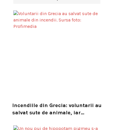
Incendiile din Grecia: voluntarii au
salvat sute de animale, iar
experții cer un serviciu european
de intervenție