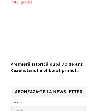
Premieră istorică după 70 de ani:
Kazahstanul a eliberat primul
tigru în sălbăticie pentru a
readuce prădătorul dispărut în
habitatul său natural
ABONEAZA-TE LA NEWSLETTER
Email *