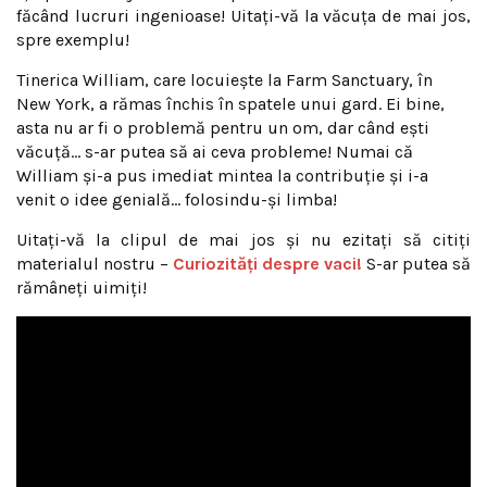
făcând lucruri ingenioase! Uitaţi-vă la văcuţa de mai jos,
spre exemplu!
Tinerica William, care locuieşte la Farm Sanctuary, în
New York, a rămas închis în spatele unui gard. Ei bine,
asta nu ar fi o problemă pentru un om, dar când eşti
văcuţă… s-ar putea să ai ceva probleme! Numai că
William şi-a pus imediat mintea la contribuţie şi i-a
venit o idee genială… folosindu-şi limba!
Uitaţi-vă la clipul de mai jos şi nu ezitaţi să citiţi
materialul nostru –
Curiozităţi despre vaci!
S-ar putea să
rămâneţi uimiţi!