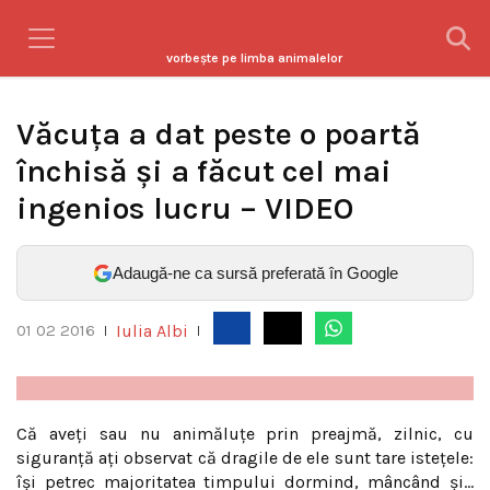
vorbeşte pe limba animalelor
Văcuţa a dat peste o poartă
închisă şi a făcut cel mai
ingenios lucru – VIDEO
Adaugă-ne ca sursă preferată în Google
Iulia Albi
01 02 2016
|
|
Că aveţi sau nu animăluţe prin preajmă, zilnic, cu
siguranţă aţi observat că dragile de ele sunt tare isteţele:
îşi petrec majoritatea timpului dormind, mâncând şi…