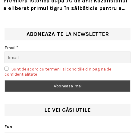
Premieră istorică după 70 de ani: Kazahstanul
a eliberat primul tigru în sălbăticie pentru a
readuce prădătorul dispărut în habitatul său
natural
ABONEAZA-TE LA NEWSLETTER
Email *
Sunt de acord cu termenii si conditiile din pagina de
confidentialitate
LE VEI GĂSI UTILE
Fun