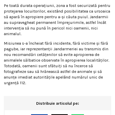
Pe toată durata operațiunii, zona a fost securizată pentru
protejarea locuitorilor, existând posibilitatea ca ursoaica
să apară în apropiere pentru a-și căuta puiul. Jandarmii
au supravegheat permanent împrejurimile, astfel încât
intervenția să nu pună în pericol nici oamenii, nici
animalul.
Misiunea s-a încheiat fără incidente, fără victime și fără
pagube, iar reprezentanții Jandarmeriei au transmis din
nou recomandări cetățenilor să evite apropierea de
animalele sălbatice observate în apropierea localităților.
Totodată, oamenii sunt sfătuiți să nu încerce să
fotografieze sau să hrănească astfel de animale și să
anunțe imediat autoritățile apelând numărul unic de
urgență 112.
Distribuie articolul pe: