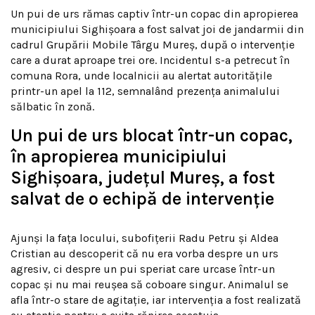
Un pui de urs rămas captiv într-un copac din apropierea
municipiului Sighișoara a fost salvat joi de jandarmii din
cadrul Grupării Mobile Târgu Mureș, după o intervenție
care a durat aproape trei ore. Incidentul s-a petrecut în
comuna Rora, unde localnicii au alertat autoritățile
printr-un apel la 112, semnalând prezența animalului
sălbatic în zonă.
Un pui de urs blocat într-un copac,
în apropierea municipiului
Sighişoara, judeţul Mureş, a fost
salvat de o echipă de intervenţie
Ajunși la fața locului, subofițerii Radu Petru și Aldea
Cristian au descoperit că nu era vorba despre un urs
agresiv, ci despre un pui speriat care urcase într-un
copac și nu mai reușea să coboare singur. Animalul se
afla într-o stare de agitație, iar intervenția a fost realizată