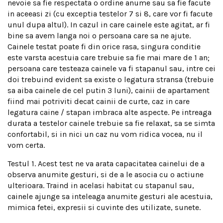
nevoie sa fie respectata o ordine anume sau sa fie facute
in aceeasi zi (cu exceptia testelor 7 si 8, care vor fi facute
unul dupa altul). In cazul in care cainele este agitat, ar fi
bine sa avem langa noi o persoana care sa ne ajute.
Cainele testat poate fi din orice rasa, singura conditie
este varsta acestuia care trebuie sa fie mai mare de 1 an;
persoana care testeaza cainele va fi stapanul sau, intre cei
doi trebuind evident sa existe o legatura stransa (trebuie
sa aiba cainele de cel putin 3 luni), cainii de apartament
fiind mai potriviti decat cainii de curte, caz in care
legatura caine / stapan imbraca alte aspecte. Pe intreaga
durata a testelor cainele trebuie sa fie relaxat, sa se simta
confortabil, si in nici un caz nu vom ridica vocea, nu il
vom certa.
Testul 1. Acest test ne va arata capacitatea cainelui de a
observa anumite gesturi, si de a le asocia cu o actiune
ulterioara. Traind in acelasi habitat cu stapanul sau,
cainele ajunge sa inteleaga anumite gesturi ale acestuia,
mimica fetei, expresii si cuvinte des utilizate, sunete.