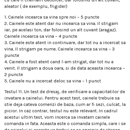
aleator ( de exemplu, frigider)
1. Cainele incearca sa vina spre noi – 5 puncte
2. Cainele este atent dar nu incearca sa vina. Il strigam
iar, pe acelasi ton, dar folosind un alt cuvant (aragaz).
Cainele incearca sa vina – 4 puncte
3. Cainele este atent in continuare, dar tot nu a incercat sa
vina. Il strigam pe nume. Cainele incearca sa vina – 3
puncte
4. Cainele a fost atent cand l-am strigat, dar tot nu a
venit. Il strigam a doua oara, si de data aceasta incearca –
2 puncte
5. Cainele nu a incercat deloc sa vina – 1 punct
Testul 11. Un test de dresaj, de verificare a capacitatilor de
invatare a cainelui. Pentru acest test, cainele trebuie sa
stie deja cateva comenzi de baza, cum ar fi sezi, culcat, la
picior. In caz contrar, testul nu este relevant. In cadrul
acestui ultim test, vom incerca sa invatam cainele
comanda in fata. Aceasta este o comanda simpla, care i se
da cainelui si aceasta va trebui sa se apropie de stapan,