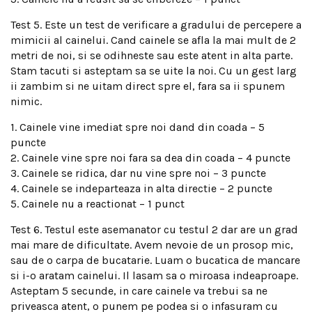
Test 5. Este un test de verificare a gradului de percepere a
mimicii al cainelui. Cand cainele se afla la mai mult de 2
metri de noi, si se odihneste sau este atent in alta parte.
Stam tacuti si asteptam sa se uite la noi. Cu un gest larg
ii zambim si ne uitam direct spre el, fara sa ii spunem
nimic.
1. Cainele vine imediat spre noi dand din coada – 5
puncte
2. Cainele vine spre noi fara sa dea din coada – 4 puncte
3. Cainele se ridica, dar nu vine spre noi – 3 puncte
4. Cainele se indeparteaza in alta directie – 2 puncte
5. Cainele nu a reactionat – 1 punct
Test 6. Testul este asemanator cu testul 2 dar are un grad
mai mare de dificultate. Avem nevoie de un prosop mic,
sau de o carpa de bucatarie. Luam o bucatica de mancare
si i-o aratam cainelui. Il lasam sa o miroasa indeaproape.
Asteptam 5 secunde, in care cainele va trebui sa ne
priveasca atent, o punem pe podea si o infasuram cu