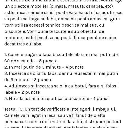
un obiectde mobilier (o masa, masuta, canapea, etc)
astfel incat cainele sa isi poata vara nasul si sa adulmece,
sa poata sa traga cu laba, darsa nu poata apuca cu gura.
Vom utiliza aceeasi tehnica descrisa mai sus, cu
biscuitele. Vom pune biscuitele sub obiectul de
mobilier, astfel incat sa nu poata fi recuperat de caine
decat tras cu laba.
1. Cainele trage cu laba biscuitele afara in mai putin de
60 de secunde – 5 puncte
2. In mai putin de 3 minute – 4 puncte
3. Incearca sa o ia cu laba, dar nu reuseste in mai putin
de 3 minute – 3 puncte
4. Adulmeca si incearca sa o ia cu botul, fara a-si folosi
labele – 2 puncte
5. Nu a facut nici un efort sa ia biscuitele – 1 punct
Testul 10. Un test de verificare a intelegerii limbajului.
Cainele va fi legat in lesa, sau va fi tinut de o alta
persoana. La circa doi metri in fata lui, il strigam pe toul
cu care il chemam deobicei, dar folosind un alt cuvant,