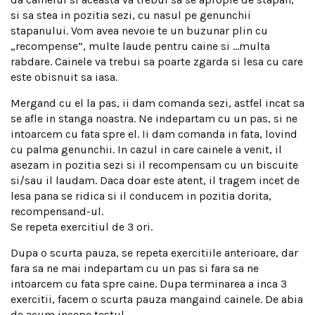
si sa stea in pozitia sezi, cu nasul pe genunchii
stapanului. Vom avea nevoie te un buzunar plin cu
„recompense”, multe laude pentru caine si …multa
rabdare. Cainele va trebui sa poarte zgarda si lesa cu care
este obisnuit sa iasa.
Mergand cu el la pas, ii dam comanda sezi, astfel incat sa
se afle in stanga noastra. Ne indepartam cu un pas, si ne
intoarcem cu fata spre el. Ii dam comanda in fata, lovind
cu palma genunchii. In cazul in care cainele a venit, il
asezam in pozitia sezi si il recompensam cu un biscuite
si/sau il laudam. Daca doar este atent, il tragem incet de
lesa pana se ridica si il conducem in pozitia dorita,
recompensand-ul.
Se repeta exercitiul de 3 ori.
Dupa o scurta pauza, se repeta exercitiile anterioare, dar
fara sa ne mai indepartam cu un pas si fara sa ne
intoarcem cu fata spre caine. Dupa terminarea a inca 3
exercitii, facem o scurta pauza mangaind cainele. De abia
de acum incepe testul.