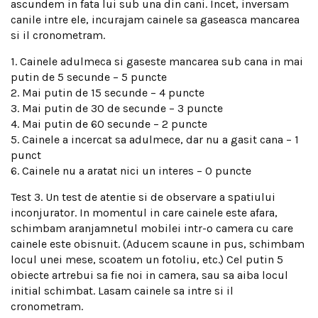
ascundem in fata lui sub una din cani. Incet, inversam
canile intre ele, incurajam cainele sa gaseasca mancarea
si il cronometram.
1. Cainele adulmeca si gaseste mancarea sub cana in mai
putin de 5 secunde – 5 puncte
2. Mai putin de 15 secunde – 4 puncte
3. Mai putin de 30 de secunde – 3 puncte
4. Mai putin de 60 secunde – 2 puncte
5. Cainele a incercat sa adulmece, dar nu a gasit cana – 1
punct
6. Cainele nu a aratat nici un interes – 0 puncte
Test 3. Un test de atentie si de observare a spatiului
inconjurator. In momentul in care cainele este afara,
schimbam aranjamnetul mobilei intr-o camera cu care
cainele este obisnuit. (Aducem scaune in pus, schimbam
locul unei mese, scoatem un fotoliu, etc.) Cel putin 5
obiecte artrebui sa fie noi in camera, sau sa aiba locul
initial schimbat. Lasam cainele sa intre si il
cronometram.