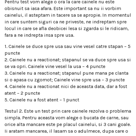
Pentru test vom alege o ora la care cainele nu este
obisnuit sa iasa afara. Este important sa nu ii vorbim
cainelui, il asteptam in tacere sa se apropie. In momentul
in care suntem siguri ca ne priveste, ne indreptam spre
locul in care se afla deobicei lesa si zgarda si le ridicam,
fara a ne indrepta insa spre usa.
1. Cainele se duce spre usa sau vine vesel catre stapan – 5
puncte
2. Cainele nu a reactionat; stapanul se va duce spre usa si
se va opri. Cainele vine vesel la usa – 4 puncte
3. Cainele nu a reactionat; stapanul pune mana pe clanta
si o apasa cu zgomot; Cainele vine spre usa – 3 puncte
4. Cainele nu a reactionat nici de aceasta data, dar a fost
atent – 2 puncte
5. Cainele nu a fost atent – 1 punct
Testul 2. Este un test prin care cainele rezolva o problema
simpla. Pentru aceasta vom alege o bucata de carne, sau
orice alta mancare este pe placul cainelui, si 3 cani goale.
Ii aratam mancarea, il lasam sa o adulmece, dupa care o