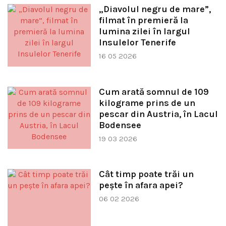
„Diavolul negru de mare”,
filmat în premieră la
lumina zilei în largul
Insulelor Tenerife
16 05 2026
Cum arată somnul de 109
kilograme prins de un
pescar din Austria, în Lacul
Bodensee
19 03 2026
Cât timp poate trăi un
pește în afara apei?
06 02 2026