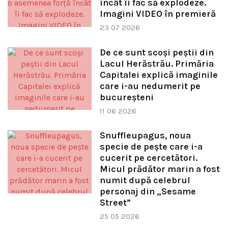
încât îi fac să explodeze.
Imagini VIDEO în premieră
23 07 2026
De ce sunt scoși peștii din
Lacul Herăstrău. Primăria
Capitalei explică imaginile
care i-au nedumerit pe
bucureșteni
11 06 2026
Snuffleupagus, noua
specie de pește care i-a
cucerit pe cercetători.
Micul prădător marin a fost
numit după celebrul
personaj din „Sesame
Street”
25 05 2026