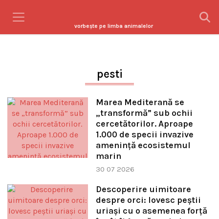
vorbeşte pe limba animalelor
pesti
Marea Mediterană se
„transformă” sub ochii
cercetătorilor. Aproape
1.000 de specii invazive
amenință ecosistemul
marin
30 07 2026
Descoperire uimitoare
despre orci: lovesc peștii
uriași cu o asemenea forță