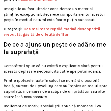
Imaginile au fost ulterior considerate un material
științific excepțional, deoarece comportamentul acestui
pește în mediul natural este foarte puțin cunoscut.
Citește și:
Cea mai mare reptilă marină descoperită
vreodată, găsită de o fetiță de 11 ani
De ce a ajuns un pește de adâncime
la suprafață
Cercetătorii spun că nu există o explicație clară pentru
această deplasare neobișnuită către ape puțin adânci.
Printre ipotezele luate în calcul se numără o posibilă
boală, curenți de upwelling care au împins animalul spre
suprafață, încercarea de a scăpa de un prădător sau alte
cauze încă necunoscute.
Indiferent de motiv, specialiștii spun că momentul va