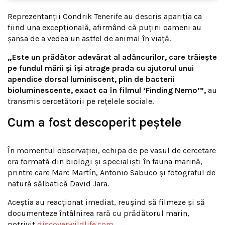
Reprezentanții Condrik Tenerife au descris apariția ca
fiind una excepțională, afirmând că puțini oameni au
șansa de a vedea un astfel de animal în viață.
„Este un prădător adevărat al adâncurilor, care trăiește
pe fundul mării și își atrage prada cu ajutorul unui
apendice dorsal luminiscent, plin de bacterii
bioluminescente, exact ca în filmul ‘Finding Nemo’”,
au
transmis cercetătorii pe rețelele sociale.
Cum a fost descoperit peștele
În momentul observației, echipa de pe vasul de cercetare
era formată din biologi și specialiști în fauna marină,
printre care Marc Martín, Antonio Sabuco și fotograful de
natură sălbatică David Jara.
Aceștia au reacționat imediat, reușind să filmeze și să
documenteze întâlnirea rară cu prădătorul marin,
potrivit
discoverwildlife.com
.