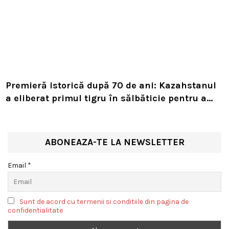
Premieră istorică după 70 de ani: Kazahstanul
a eliberat primul tigru în sălbăticie pentru a
readuce prădătorul dispărut în habitatul său
natural
ABONEAZA-TE LA NEWSLETTER
Email *
Sunt de acord cu termenii si conditiile din pagina de
confidentialitate