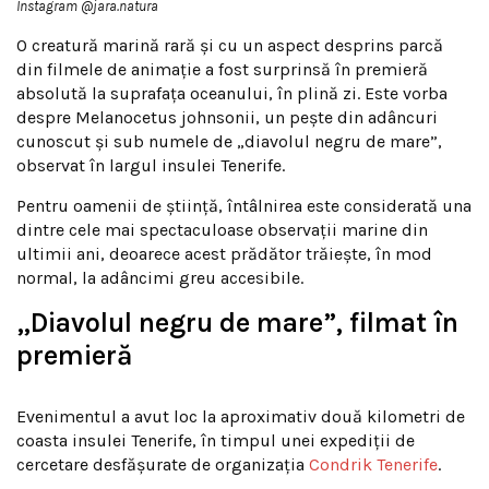
Instagram @jara.natura
O creatură marină rară și cu un aspect desprins parcă
din filmele de animație a fost surprinsă în premieră
absolută la suprafața oceanului, în plină zi. Este vorba
despre Melanocetus johnsonii, un pește din adâncuri
cunoscut și sub numele de „diavolul negru de mare”,
observat în largul insulei Tenerife.
Pentru oamenii de știință, întâlnirea este considerată una
dintre cele mai spectaculoase observații marine din
ultimii ani, deoarece acest prădător trăiește, în mod
normal, la adâncimi greu accesibile.
„Diavolul negru de mare”, filmat în
premieră
Evenimentul a avut loc la aproximativ două kilometri de
coasta insulei Tenerife, în timpul unei expediții de
cercetare desfășurate de organizația
Condrik Tenerife
.