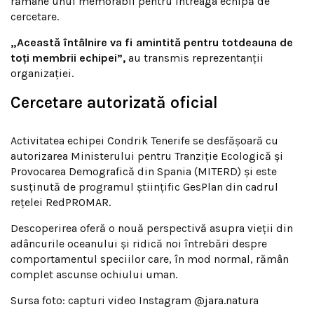
rămâne unul memorabil pentru întreaga echipă de
cercetare.
„Această întâlnire va fi amintită pentru totdeauna de
toți membrii echipei”,
au transmis reprezentanții
organizației.
Cercetare autorizată oficial
Activitatea echipei Condrik Tenerife se desfășoară cu
autorizarea Ministerului pentru Tranziție Ecologică și
Provocarea Demografică din Spania (MITERD) și este
susținută de programul științific GesPlan din cadrul
rețelei RedPROMAR.
Descoperirea oferă o nouă perspectivă asupra vieții din
adâncurile oceanului și ridică noi întrebări despre
comportamentul speciilor care, în mod normal, rămân
complet ascunse ochiului uman.
Sursa foto: capturi video Instagram @jara.natura