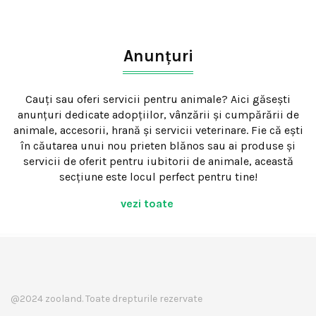
Anunțuri
Cauți sau oferi servicii pentru animale? Aici găsești
anunțuri dedicate adopțiilor, vânzării și cumpărării de
animale, accesorii, hrană și servicii veterinare. Fie că ești
în căutarea unui nou prieten blănos sau ai produse și
servicii de oferit pentru iubitorii de animale, această
secțiune este locul perfect pentru tine!
vezi toate
@2024 zooland. Toate drepturile rezervate