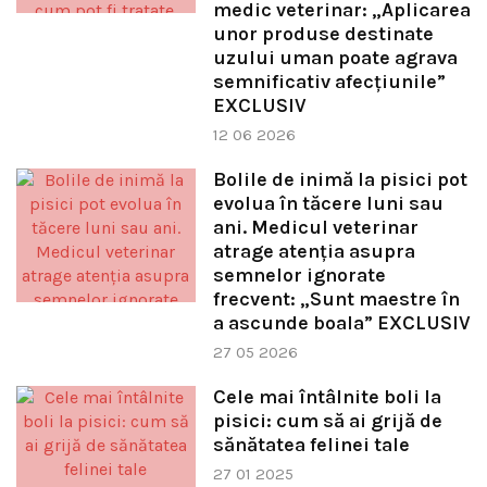
medic veterinar: „Aplicarea
unor produse destinate
uzului uman poate agrava
semnificativ afecțiunile”
EXCLUSIV
12 06 2026
Bolile de inimă la pisici pot
evolua în tăcere luni sau
ani. Medicul veterinar
atrage atenția asupra
semnelor ignorate
frecvent: „Sunt maestre în
a ascunde boala” EXCLUSIV
27 05 2026
Cele mai întâlnite boli la
pisici: cum să ai grijă de
sănătatea felinei tale
27 01 2025