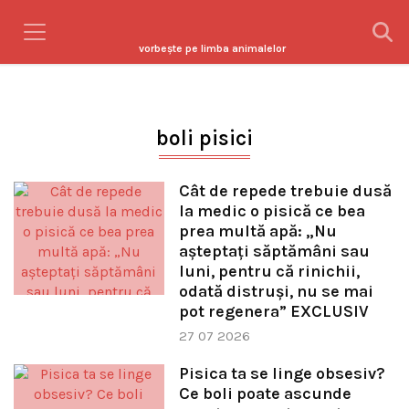
vorbeşte pe limba animalelor
boli pisici
Cât de repede trebuie dusă
la medic o pisică ce bea
prea multă apă: „Nu
așteptați săptămâni sau
luni, pentru că rinichii,
odată distruși, nu se mai
pot regenera” EXCLUSIV
27 07 2026
Pisica ta se linge obsesiv?
Ce boli poate ascunde