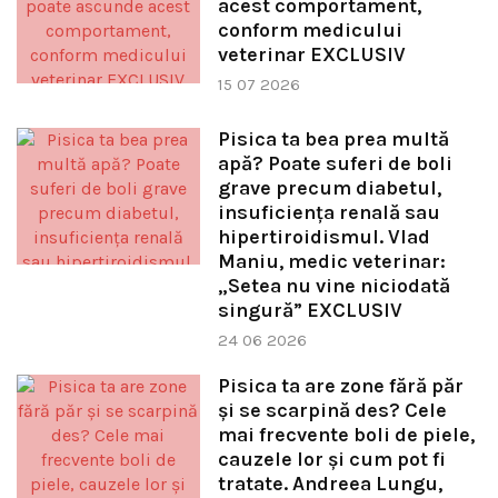
acest comportament,
conform medicului
veterinar EXCLUSIV
15 07 2026
Pisica ta bea prea multă
apă? Poate suferi de boli
grave precum diabetul,
insuficiența renală sau
hipertiroidismul. Vlad
Maniu, medic veterinar:
„Setea nu vine niciodată
singură” EXCLUSIV
24 06 2026
Pisica ta are zone fără păr
și se scarpină des? Cele
mai frecvente boli de piele,
cauzele lor și cum pot fi
tratate. Andreea Lungu,