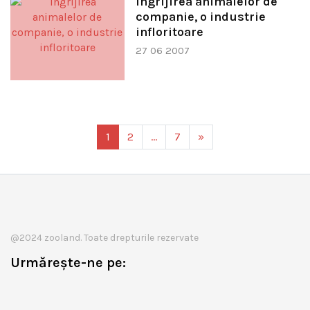
Ingrijirea animalelor de
companie, o industrie
infloritoare
27 06 2007
1
2
…
7
»
@2024 zooland. Toate drepturile rezervate
Urmărește-ne pe: