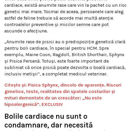
cardiace, există anumite rase care vin la pachet cu un risc
genetic mai mare. Tocmai de aceea, persoanele care aleg
astfel de feline trebuie să acorde mai multă atenție
controalelor preventive și micilor semne care pot
ascunde o afecțiune.
„Anumite rase de pisici au o predispoziție genetică clară
pentru boli cardiace, în special pentru HCM. Spre
exemplu, Maine Coon, Ragdoll, British Shorthair, Sphynx
și Pisica Persană. Totuși, este foarte important de
subliniat că orice pisică poate dezvolta o boală cardiacă,
inclusiv metișii”, a completat medicul veterinar.
Citește și: Pisica Sphynx, dincolo de aparențe. Riscuri
genetice, teste, realitatea din spatele costurilor și
mituri demontate de un crescător: „Nu este
hipoalergenică”. EXCLUSIV
Bolile cardiace nu sunt o
condamnare, dar necesită