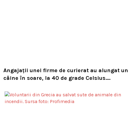
Angajații unei firme de curierat au alungat un
câine în soare, la 40 de grade Celsius.
Compania i-a concediat și caută acum animalul