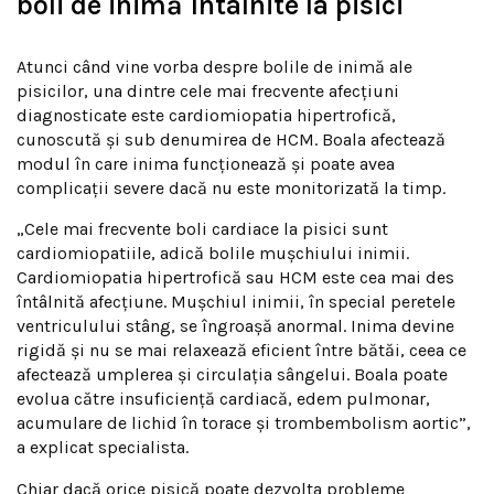
boli de inimă întâlnite la pisici
Atunci când vine vorba despre bolile de inimă ale
pisicilor, una dintre cele mai frecvente afecțiuni
diagnosticate este cardiomiopatia hipertrofică,
cunoscută și sub denumirea de HCM. Boala afectează
modul în care inima funcționează și poate avea
complicații severe dacă nu este monitorizată la timp.
„Cele mai frecvente boli cardiace la pisici sunt
cardiomiopatiile, adică bolile mușchiului inimii.
Cardiomiopatia hipertrofică sau HCM este cea mai des
întâlnită afecțiune. Mușchiul inimii, în special peretele
ventriculului stâng, se îngroașă anormal. Inima devine
rigidă și nu se mai relaxează eficient între bătăi, ceea ce
afectează umplerea și circulația sângelui. Boala poate
evolua către insuficiență cardiacă, edem pulmonar,
acumulare de lichid în torace și trombembolism aortic”,
a explicat specialista.
Chiar dacă orice pisică poate dezvolta probleme