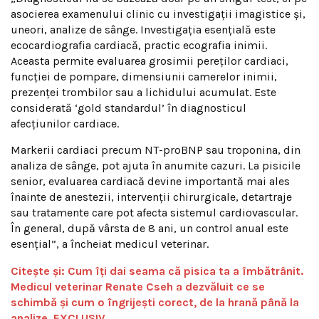
asocierea examenului clinic cu investigații imagistice și,
uneori, analize de sânge. Investigația esențială este
ecocardiografia cardiacă, practic ecografia inimii.
Aceasta permite evaluarea grosimii pereților cardiaci,
funcției de pompare, dimensiunii camerelor inimii,
prezenței trombilor sau a lichidului acumulat. Este
considerată ‘gold standardul’ în diagnosticul
afecțiunilor cardiace.
Markerii cardiaci precum NT-proBNP sau troponina, din
analiza de sânge, pot ajuta în anumite cazuri. La pisicile
senior, evaluarea cardiacă devine importantă mai ales
înainte de anestezii, intervenții chirurgicale, detartraje
sau tratamente care pot afecta sistemul cardiovascular.
În general, după vârsta de 8 ani, un control anual este
esențial”, a încheiat medicul veterinar.
Citește și: Cum îți dai seama că pisica ta a îmbătrânit.
Medicul veterinar Renate Cseh a dezvăluit ce se
schimbă și cum o îngrijești corect, de la hrană până la
analize. EXCLUSIV