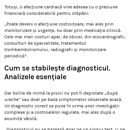
Totuși, o afecțiune cardiacă vine adesea cu o presiune
financiară considerabilă pentru stăpâni:
„Poate deveni o afecțiune costisitoare, mai ales prin
monitorizare și urgențe, nu doar prin medicația zilnică.
Cele mai mari costuri apar, de obicei, din ecocardiografii,
consulturi de specialitate, tratamentul
trombembolismului, radiografii și monitorizare
periodică”.
Cum se stabilește diagnosticul.
Analizele esențiale
Dar bolile de inimă la pisici nu pot fi depistate „după
ureche” sau doar pe baza simptomelor observate acasă.
Un diagnostic corect se pune în urma unor investigații
complexe și a controalelor regulate, mai ales după o
anumită vârstă.
„Diagnosticul nu se bazează doar pe un singur test, ci pe