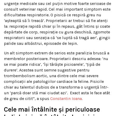
urgențe medicale sau cel puțin motive foarte serioase de
consult veterinar rapid. Cel mai important simptom este
dificultatea respiratorie. O pisică ce respiră greu nu
‘așteaptă să îi treacă’. Proprietarii ar trebui să fie atenți
la: respirație rapidă chiar și în repaus, gât întins și coate
depărtate de corp, respirație cu gura deschisă, zgomote
respiratorii sau senzația că ‘se luptă să tragă aer’, gingii
palide sau albăstrui, episoade de leșin.
Un alt simptom extrem de serios este paralizia bruscă a
membrelor posterioare. Proprietarii descriu adesea: ‘nu
se mai poate ridica’, ‘își târăște picioarele’, ‘țipă de
durere’. Acestea sunt semne sugestive pentru
trombembolism aortic, una dintre cele mai severe
complicații ale patologiilor cardiace la feline. Pisicile
chiar au talentul dubios de a transforma o urgență într-
un ‘parcă doar stă mai ciudat azi’. Exact asta le face atât
de greu de citit”, a spus
Constantin Ioana.
Cele mai întâlnite și periculoase