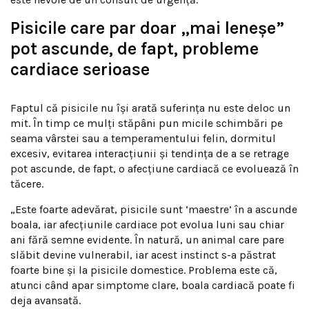
Pisicile care par doar „mai leneșe”
pot ascunde, de fapt, probleme
cardiace serioase
Faptul că pisicile nu își arată suferința nu este deloc un
mit. În timp ce mulți stăpâni pun micile schimbări pe
seama vârstei sau a temperamentului felin, dormitul
excesiv, evitarea interacțiunii și tendința de a se retrage
pot ascunde, de fapt, o afecțiune cardiacă ce evoluează în
tăcere.
„Este foarte adevărat, pisicile sunt ‘maestre’ în a ascunde
boala, iar afecțiunile cardiace pot evolua luni sau chiar
ani fără semne evidente. În natură, un animal care pare
slăbit devine vulnerabil, iar acest instinct s-a păstrat
foarte bine și la pisicile domestice. Problema este că,
atunci când apar simptome clare, boala cardiacă poate fi
deja avansată.