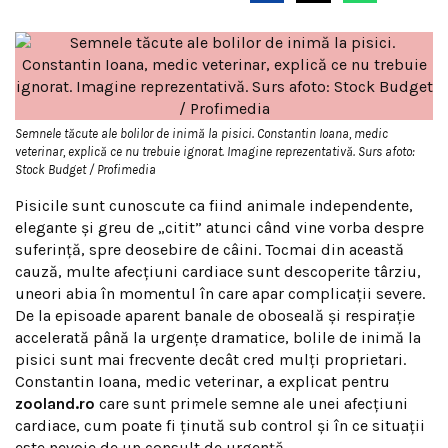
Semnele tăcute ale bolilor de inimă la pisici. Constantin Ioana, medic
veterinar, explică ce nu trebuie ignorat. Imagine reprezentativă. Surs afoto:
Stock Budget / Profimedia
Pisicile sunt cunoscute ca fiind animale independente,
elegante și greu de „citit” atunci când vine vorba despre
suferință, spre deosebire de câini. Tocmai din această
cauză, multe afecțiuni cardiace sunt descoperite târziu,
uneori abia în momentul în care apar complicații severe.
De la episoade aparent banale de oboseală și respirație
accelerată până la urgențe dramatice, bolile de inimă la
pisici sunt mai frecvente decât cred mulți proprietari.
Constantin Ioana, medic veterinar, a explicat pentru
zooland.ro
care sunt primele semne ale unei afecțiuni
cardiace, cum poate fi ținută sub control și în ce situații
este nevoie de un consult de urgență.