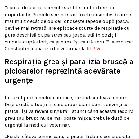
Tocmai de aceea, semnele subtile sunt extrem de
importante. Primele semne sunt foarte discrete: doarme
mai mult decât de obicei, obosește repede după joacă,
devine mai retrasă, are episoade scurte de respirație cu
gura deschisă după stres sau joacă, stă în poziții
ciudate după efort, ca și cum ‘își caută aerul’”, a explicat
Constantin Ioana, medic veterinar la
KLP Vet.
Respirația grea și paralizia bruscă a
picioarelor reprezintă adevărate
urgențe
În cazul problemelor cardiace, timpul contează enorm.
Deși există situații în care proprietarii sunt convinși că
pisica „își va reveni singură”, atunci când aceasta respiră
greu sau brusc nu se mai poate mișca, trebuie dusă de
urgență la medicul veterinar.
„Există câteva semne care, la pisici, trebuie considerate