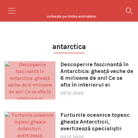
vorbeşte pe limba animalelor
antarctica
Descoperire fascinantă în
Antarctica: gheață veche de
6 milioane de ani! Ce se
afla în interiorul ei
29 12 2025
Furtunile oceanice topesc
gheața Antarcticii,
avertizează specialiștii
03 12 2025