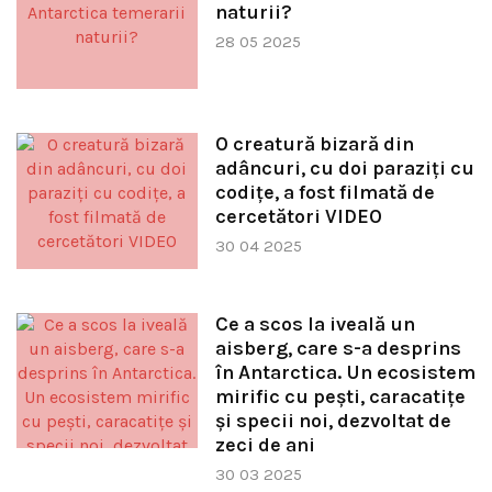
naturii?
28 05 2025
O creatură bizară din
adâncuri, cu doi paraziți cu
codițe, a fost filmată de
cercetători VIDEO
30 04 2025
Ce a scos la iveală un
aisberg, care s-a desprins
în Antarctica. Un ecosistem
mirific cu pești, caracatițe
și specii noi, dezvoltat de
zeci de ani
30 03 2025