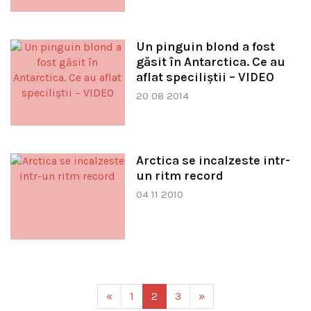
Un pinguin blond a fost
găsit în Antarctica. Ce au
aflat speciliştii – VIDEO
20 08 2014
Arctica se incalzeste intr-
un ritm record
04 11 2010
«
1
2
3
»