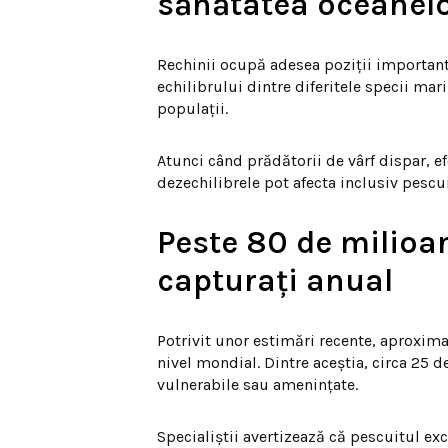
sănătatea oceanel
Rechinii ocupă adesea poziții importante
echilibrului dintre diferitele specii ma
populații.
Atunci când prădătorii de vârf dispar, e
dezechilibrele pot afecta inclusiv pescu
Peste 80 de milioa
capturați anual
Potrivit unor estimări recente, aproximat
nivel mondial. Dintre aceștia, circa 25 
vulnerabile sau amenințate.
Specialiștii avertizează că pescuitul ex