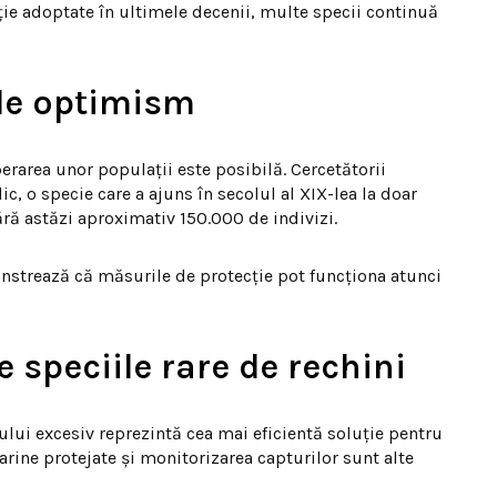
ție adoptate în ultimele decenii, multe specii continuă
de optimism
perarea unor populații este posibilă. Cercetătorii
, o specie care a ajuns în secolul al XIX-lea la doar
ră astăzi aproximativ 150.000 de indivizi.
strează că măsurile de protecție pot funcționa atunci
e speciile rare de rechini
lui excesiv reprezintă cea mai eficientă soluție pentru
arine protejate și monitorizarea capturilor sunt alte