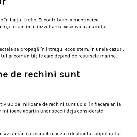
or
 în lanțul trofic. Ei contribuie la menținerea
rine și împiedică dezvoltarea excesivă a anumitor
fectele se propagă în întregul ecosistem. În unele cazuri,
itul și comunitățile care depind de resursele marine.
ne de rechini sunt
iv 80 de milioane de rechini sunt uciși în fiecare an la
de milioane aparțin unor specii deja considerate
cesiv rămâne principala cauză a declinului populațiilor