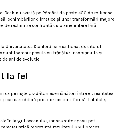
ane. Rechinii există pe Pământ de peste 400 de milioane
masă, schimbărilor climatice și unor transformări majore
are de rechini se confruntă cu o amenințare fără
la Universitatea Stanford, și menționat de site-ul
e sunt tocmai speciile cu trăsături neobișnuite și
 de ani de evoluție.
 la fel
i ca pe niște prădători asemănători între ei, realitatea
pecii care diferă prin dimensiuni, formă, habitat și
tele în largul oceanului, iar anumite specii pot
e caracteristică reprezintă rezultatul unui proces