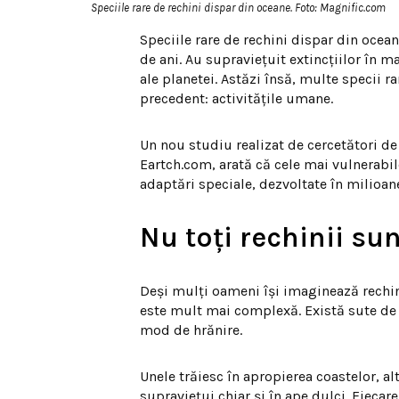
Speciile rare de rechini dispar din oceane. Foto: Magnific.com
Speciile rare de rechini dispar din oce
de ani. Au supraviețuit extincțiilor în 
ale planetei. Astăzi însă, multe specii r
precedent: activitățile umane.
Un nou studiu realizat de cercetători de 
Eartch.com, arată că cele mai vulnerabil
adaptări speciale, dezvoltate în milioane
Nu toți rechinii sunt
Deși mulți oameni își imaginează rechini
este mult mai complexă. Există sute de s
mod de hrănire.
Unele trăiesc în apropierea coastelor, al
supraviețui chiar și în ape dulci. Fiecar