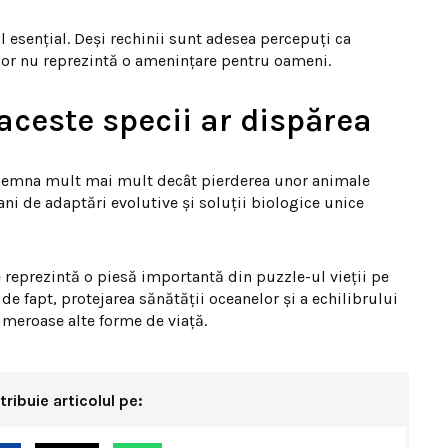
l esențial. Deși rechinii sunt adesea percepuți ca
lor nu reprezintă o amenințare pentru oameni.
aceste specii ar dispărea
 însemna mult mai mult decât pierderea unor animale
ni de adaptări evolutive și soluții biologice unice
e reprezintă o piesă importantă din puzzle-ul vieții pe
de fapt, protejarea sănătății oceanelor și a echilibrului
meroase alte forme de viață.
tribuie articolul pe: