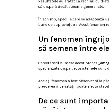
Rezultatele au arătat că rechinii cu diet
să dispară decât speciile generaliste.
În schimb, speciile care se adaptează uș
bune de supraviețuire. Acest fenomen re
Un fenomen îngrijor
să semene între el
Cercetătorii numesc acest proces
„omoge
specializate dispar, ecosistemele sunt d
Același fenomen a fost observat și la păs
pierderea diversității poate afecta stab
De ce sunt importan