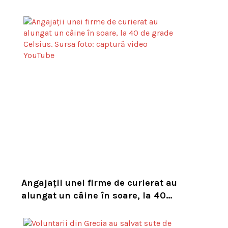
asupra numărului mare de viespi
de pe trasee
Angajații unei firme de curierat au
alungat un câine în soare, la 40
de grade Celsius. Compania i-a
concediat și caută acum animalul