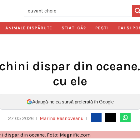
ANIMALE DISPĂRUTE
ŞTIAŢI CĂ?
PEŞTI
CAI ŞI PO
echini dispar din ocean
cu ele
Adaugă-ne ca sursă preferată în Google
27 05 2026
Marina Rasnoveanu
|
|