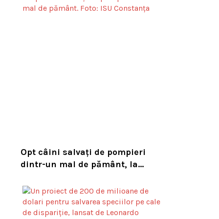
habitatul său natural
Opt câini salvați de pompieri
dintr-un mal de pământ, la
Constanța. Puii au fost descoperiți
în timpul unor lucrări VIDEO