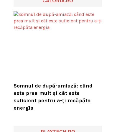
CALORIA.RO
Somnul de după-amiază: când
este prea mult și cât este
suficient pentru a-ți recăpăta
energia
PLAYTECH.RO