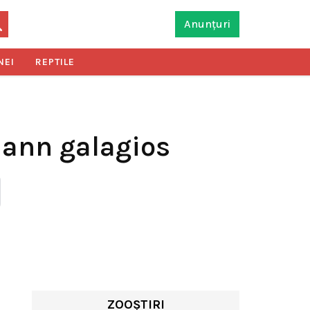
Anunțuri
NEI
REPTILE
mann galagios
ZOOȘTIRI