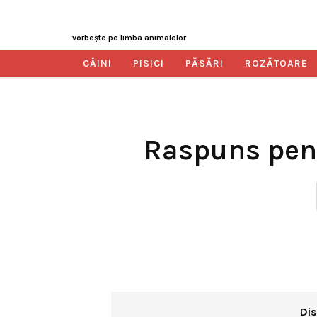
vorbeşte pe limba animalelor
CÂINI
PISICI
PĂSĂRI
ROZĂTOARE
Raspuns pent
Dis