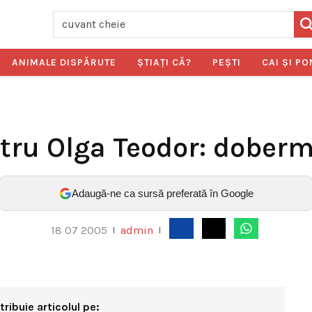
ANIMALE DISPĂRUTE
ŞTIAŢI CĂ?
PEŞTI
CAI ŞI PO
ru Olga Teodor: dober
Adaugă-ne ca sursă preferată în Google
18 07 2005
admin
|
|
tribuie articolul pe: