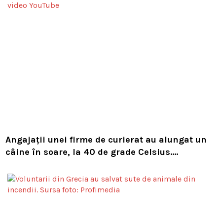
Angajații unei firme de curierat au alungat un
câine în soare, la 40 de grade Celsius.
Compania i-a concediat și caută acum animalul