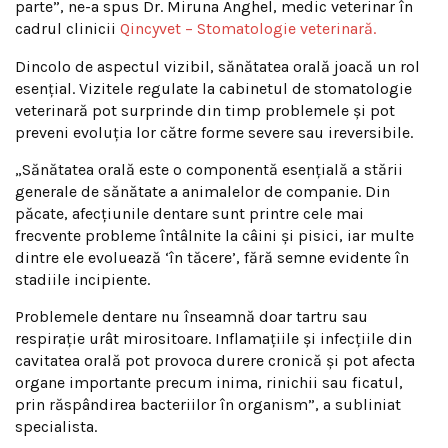
parte”, ne-a spus Dr. Miruna Anghel, medic veterinar în
cadrul clinicii
Qincyvet – Stomatologie veterinară.
Dincolo de aspectul vizibil, sănătatea orală joacă un rol
esențial. Vizitele regulate la cabinetul de stomatologie
veterinară pot surprinde din timp problemele și pot
preveni evoluția lor către forme severe sau ireversibile.
„Sănătatea orală este o componentă esențială a stării
generale de sănătate a animalelor de companie. Din
păcate, afecțiunile dentare sunt printre cele mai
frecvente probleme întâlnite la câini și pisici, iar multe
dintre ele evoluează ‘în tăcere’, fără semne evidente în
stadiile incipiente.
Problemele dentare nu înseamnă doar tartru sau
respirație urât mirositoare. Inflamațiile și infecțiile din
cavitatea orală pot provoca durere cronică și pot afecta
organe importante precum inima, rinichii sau ficatul,
prin răspândirea bacteriilor în organism”, a subliniat
specialista.