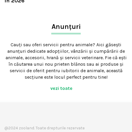
în 2026
Anunțuri
Cauți sau oferi servicii pentru animale? Aici găsești
anunțuri dedicate adopțiilor, vânzării și cumpărării de
animale, accesorii, hrană și servicii veterinare. Fie că ești
în căutarea unui nou prieten blănos sau ai produse și
servicii de oferit pentru iubitorii de animale, această
secțiune este locul perfect pentru tine!
vezi toate
@2024 zooland. Toate drepturile rezervate