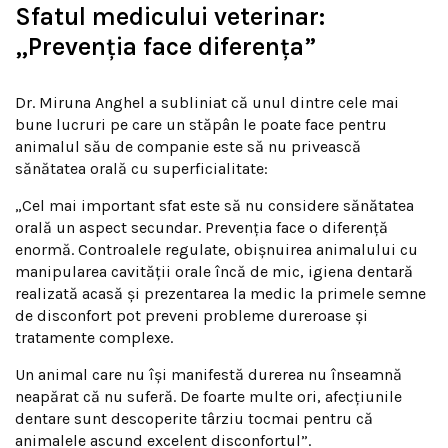
Sfatul medicului veterinar:
„Prevenția face diferența”
Dr. Miruna Anghel a subliniat că unul dintre cele mai
bune lucruri pe care un stăpân le poate face pentru
animalul său de companie este să nu privească
sănătatea orală cu superficialitate:
„Cel mai important sfat este să nu considere sănătatea
orală un aspect secundar. Prevenția face o diferență
enormă. Controalele regulate, obișnuirea animalului cu
manipularea cavității orale încă de mic, igiena dentară
realizată acasă și prezentarea la medic la primele semne
de disconfort pot preveni probleme dureroase și
tratamente complexe.
Un animal care nu își manifestă durerea nu înseamnă
neapărat că nu suferă. De foarte multe ori, afecțiunile
dentare sunt descoperite târziu tocmai pentru că
animalele ascund excelent disconfortul”.