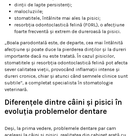
dinții de lapte persistenți;
malocluziile;
stomatitele, întâlnite mai ales la pisici;
resorbția odontoclastică felină (FORL), o afecțiune
foarte frecventă și extrem de dureroasă la pisici.
„Boala parodontală este, de departe, cea mai întâlnită
afecțiune și poate duce la pierderea dinților și la dureri
importante dacă nu este tratată. În cazul pisicilor,
stomatitele și resorbția odontoclastică felină pot afecta
sever calitatea vieții, provocând inflamații intense și
dureri cronice, chiar și atunci când semnele clinice sunt
subtile”, a completat specialista în stomatologie
veterinară.
Diferențele dintre câini și pisici în
evoluția problemelor dentare
Deși, la prima vedere, problemele dentare par cam
aceleași la câini și pisici, realitatea din cabinet arată cu