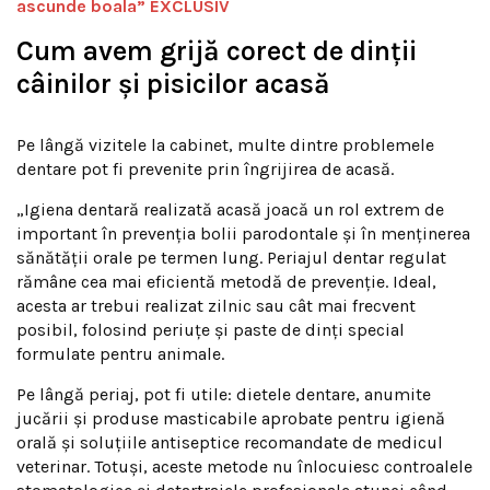
ascunde boala” EXCLUSIV
Cum avem grijă corect de dinții
câinilor și pisicilor acasă
Pe lângă vizitele la cabinet, multe dintre problemele
dentare pot fi prevenite prin îngrijirea de acasă.
„Igiena dentară realizată acasă joacă un rol extrem de
important în prevenția bolii parodontale și în menținerea
sănătății orale pe termen lung. Periajul dentar regulat
rămâne cea mai eficientă metodă de prevenție. Ideal,
acesta ar trebui realizat zilnic sau cât mai frecvent
posibil, folosind periuțe și paste de dinți special
formulate pentru animale.
Pe lângă periaj, pot fi utile: dietele dentare, anumite
jucării și produse masticabile aprobate pentru igienă
orală și soluțiile antiseptice recomandate de medicul
veterinar. Totuși, aceste metode nu înlocuiesc controalele