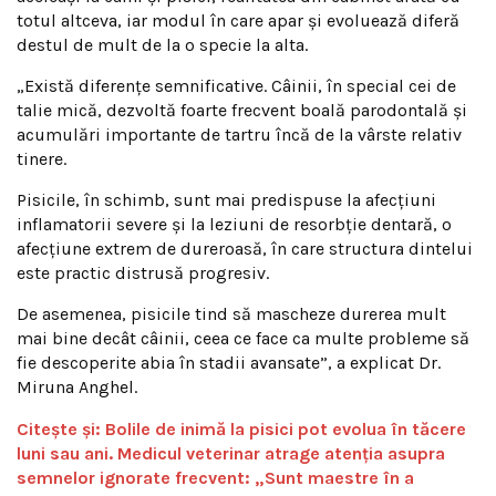
totul altceva, iar modul în care apar și evoluează diferă
destul de mult de la o specie la alta.
„Există diferențe semnificative. Câinii, în special cei de
talie mică, dezvoltă foarte frecvent boală parodontală și
acumulări importante de tartru încă de la vârste relativ
tinere.
Pisicile, în schimb, sunt mai predispuse la afecțiuni
inflamatorii severe și la leziuni de resorbție dentară, o
afecțiune extrem de dureroasă, în care structura dintelui
este practic distrusă progresiv.
De asemenea, pisicile tind să mascheze durerea mult
mai bine decât câinii, ceea ce face ca multe probleme să
fie descoperite abia în stadii avansate”, a explicat Dr.
Miruna Anghel.
Citește și: Bolile de inimă la pisici pot evolua în tăcere
luni sau ani. Medicul veterinar atrage atenția asupra
semnelor ignorate frecvent: „Sunt maestre în a