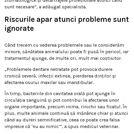
stomatologice și detartrajele profesionale atunci când
sunt necesare”, a adăugat specialista.
Riscurile apar atunci probleme sunt
ignorate
Când trecem cu vederea problemele sau le considerăm
minore, sănătatea animalului poate fi pusă în pericol, iar
tratamentul ajunge, de multe ori, mult mai costisitor.
„Problemele dentare netratate pot provoca durere
cronică severă, infecții extinse, pierderea dinților și
afectarea osului maxilar sau mandibular.
În timp, bacteriile din cavitatea orală pot ajunge în
circulația sanguină și pot contribui la afectarea unor
organe importante, precum inima, rinichii sau ficatul. În
plus, multe animale continuă să mănânce chiar și atunci
când au dureri semnificative, ceea ce poate crea falsa
impresie că ‘nu au nimic’”, a spus medicul veterinar.