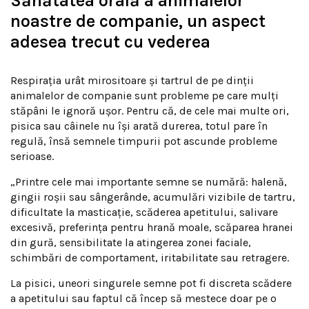
Sănătatea orală a animalelor
noastre de companie, un aspect
adesea trecut cu vederea
Respirația urât mirositoare și tartrul de pe dinții
animalelor de companie sunt probleme pe care mulți
stăpâni le ignoră ușor. Pentru că, de cele mai multe ori,
pisica sau câinele nu își arată durerea, totul pare în
regulă, însă semnele timpurii pot ascunde probleme
serioase.
„Printre cele mai importante semne se numără: halenă,
gingii roșii sau sângerânde, acumulări vizibile de tartru,
dificultate la masticație, scăderea apetitului, salivare
excesivă, preferința pentru hrană moale, scăparea hranei
din gură, sensibilitate la atingerea zonei faciale,
schimbări de comportament, iritabilitate sau retragere.
La pisici, uneori singurele semne pot fi discreta scădere
a apetitului sau faptul că încep să mestece doar pe o