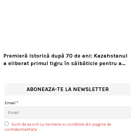
Premieră istorică după 70 de ani: Kazahstanul
a eliberat primul tigru în sălbăticie pentru a
readuce prădătorul dispărut în habitatul său
natural
ABONEAZA-TE LA NEWSLETTER
Email *
Sunt de acord cu termenii si conditiile din pagina de
confidentialitate