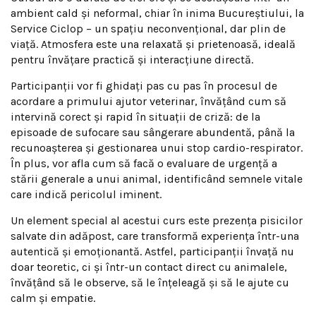
ambient cald și neformal, chiar în inima Bucureștiului, la
Service Ciclop – un spațiu neconvențional, dar plin de
viață. Atmosfera este una relaxată și prietenoasă, ideală
pentru învățare practică și interacțiune directă.
Participanții vor fi ghidați pas cu pas în procesul de
acordare a primului ajutor veterinar, învățând cum să
intervină corect și rapid în situații de criză: de la
episoade de sufocare sau sângerare abundentă, până la
recunoașterea și gestionarea unui stop cardio-respirator.
În plus, vor afla cum să facă o evaluare de urgență a
stării generale a unui animal, identificând semnele vitale
care indică pericolul iminent.
Un element special al acestui curs este prezența pisicilor
salvate din adăpost, care transformă experiența într-una
autentică și emoționantă. Astfel, participanții învață nu
doar teoretic, ci și într-un contact direct cu animalele,
învățând să le observe, să le înțeleagă și să le ajute cu
calm și empatie.