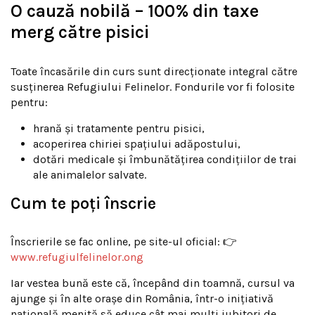
O cauză nobilă – 100% din taxe
merg către pisici
Toate încasările din curs sunt direcționate integral către
susținerea Refugiului Felinelor. Fondurile vor fi folosite
pentru:
hrană și tratamente pentru pisici,
acoperirea chiriei spațiului adăpostului,
dotări medicale și îmbunătățirea condițiilor de trai
ale animalelor salvate.
Cum te poți înscrie
Înscrierile se fac online, pe site-ul oficial: 👉
www.refugiulfelinelor.ong
Iar vestea bună este că, începând din toamnă, cursul va
ajunge și în alte orașe din România, într-o inițiativă
națională menită să educe cât mai mulți iubitori de