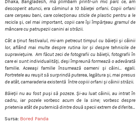
Dhaka, Bangladesh, mă plimbam printr-un mic parc ce, am
descoperit atunci, era căminul a 10 băieței orfani. Copii orfani
care cerșeau bani, care colecționau sticle de plastic pentru a le
recicla și, cel mai important, copii care își împărțeau gramul de
mâncare cu patrupezii canini ai străzii.
Cât a ținut festivalul, mi-am petrecut timpul cu băieții și câinii
lor, aflând mai multe despre rutina lor și despre tehnicile de
supraviețuire. Am făcut zeci de fotografii cu băieții, fotografii în
care ei sunt individualități, deși împreună formează o adevărată
familie. Aceeași familie însumează oameni și câini… egali.
Portretele au reușit să surprindă puterea, legătura și, mai presus
de atât, camaraderia existentă între copiii orfani și câinii străzii.
Băieții nu au fost puși să pozeze. Și-au luat câinii, au intrat în
cadru, iar pozele vorbesc acum de la sine; vorbesc despre
prietenia atât de puternică dintre două specii extrem de diferite…
Sursa:
Bored Panda