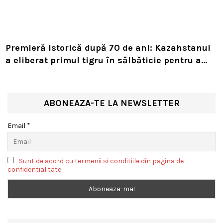
Premieră istorică după 70 de ani: Kazahstanul
a eliberat primul tigru în sălbăticie pentru a
readuce prădătorul dispărut în habitatul său
natural
ABONEAZA-TE LA NEWSLETTER
Email *
Sunt de acord cu termenii si conditiile din pagina de
confidentialitate