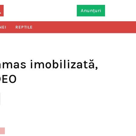
Anunțuri
NEI
REPTILE
rămas imobilizată,
DEO