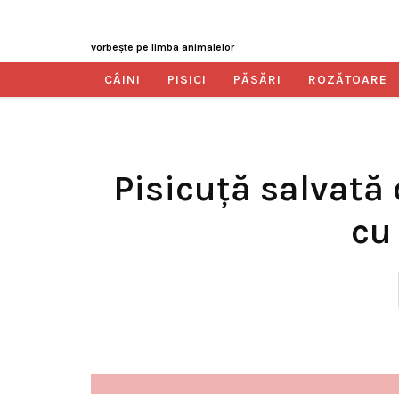
vorbeşte pe limba animalelor
CÂINI
PISICI
PĂSĂRI
ROZĂTOARE
Pisicuţă salvată 
cu