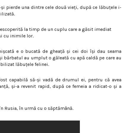
şi pierde una dintre cele două vieţi, după ce lăbuţele i-
ilizată.
t descoperită la timp de un cuplu care a găsit imediat
i cu inimile lor.
mişcată e o bucată de gheaţă şi cei doi îşi dau seama
şi bărbatul au umplut o găleată cu apă caldă pe care au
ilizat lăbuţele felinei.
 fost capabilă să-şi vadă de drumul ei, pentru că avea
anţă, şi-a revenit rapid, după ce femeia a ridicat-o şi a
 în Rusia, în urmă cu o săptămână.