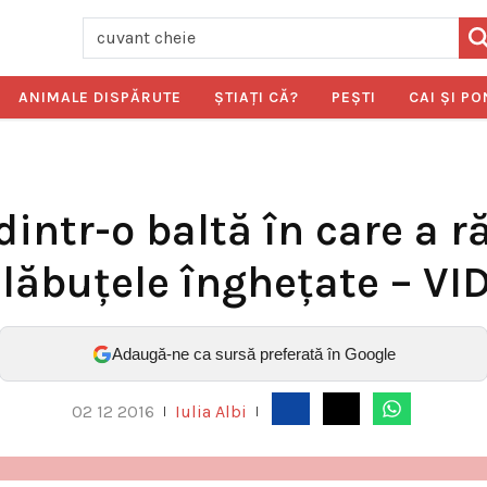
ANIMALE DISPĂRUTE
ŞTIAŢI CĂ?
PEŞTI
CAI ŞI PO
dintr-o baltă în care a 
 lăbuţele îngheţate – VI
Adaugă-ne ca sursă preferată în Google
02 12 2016
Iulia Albi
|
|