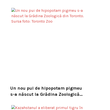
experții cer un serviciu european
de intervenție
Un nou pui de hipopotam pigmeu
s-a născut la Grădina Zoologică
din Toronto. Specia este pe cale de
dispariție