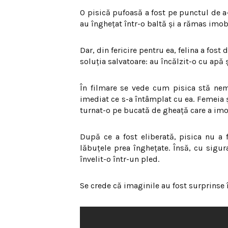
O pisică pufoasă a fost pe punctul de a-
au îngheţat într-o baltă şi a rămas imob
Dar, din fericire pentru ea, felina a fos
soluţia salvatoare: au încălzit-o cu apă ş
În filmare se vede cum pisica stă ne
imediat ce s-a întâmplat cu ea. Femeia 
turnat-o pe bucată de gheaţă care a imob
După ce a fost eliberată, pisica nu a
lăbuţele prea îngheţate. Însă, cu sigur
învelit-o într-un pled.
Se crede că imaginile au fost surprinse