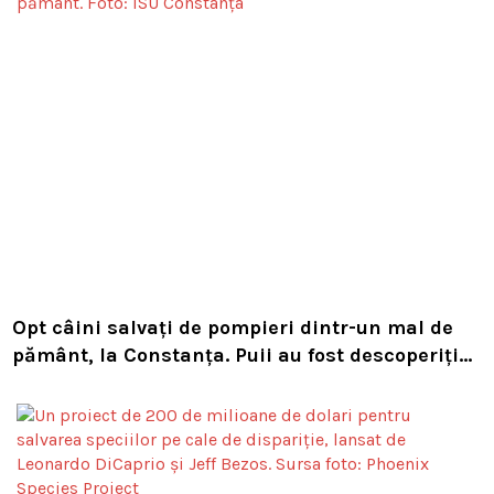
Opt câini salvați de pompieri dintr-un mal de
pământ, la Constanța. Puii au fost descoperiți
în timpul unor lucrări VIDEO