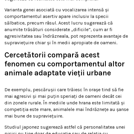
Varianta genei asociată cu vocalizarea intensă și
comportamentul asertiv apare inclusiv la specii
sălbatice, precum râsul. Acest lucru sugerează că
anumite trăsături considerate „dificile”, cum ar fi
agresivitatea sau îndrăzneala, pot reprezenta avantaje de
supraviețuire chiar și în medii apropiate de oameni.
Cercetătorii compară acest
fenomen cu comportamentul altor
animale adaptate vieții urbane
De exemplu, pescărușii care trăiesc în orașe tind să fie
mai agresivi și mai puțin speriați de oameni decât cei
din zonele rurale. În mediile unde hrana este limitată și
competiția este mare, animalele mai îndrăznețe au șanse
mai bune de supraviețuire.
Studiul japonez sugerează astfel că personalitatea unei
pisici nu ține doar de educație sau de relația cu