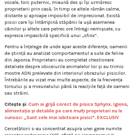
vocale, torc puternic, miaună des și își urmăresc
proprietarii prin casă, în timp ce altele rămân calme,
distante și aproape imposibil de impresionat. Există
pisici care își întâmpină stăpânii la ușă asemenea
câinilor și altele care petrec ore întregi nemișcate, cu
expresia impasibilă specifică unui „sfinx”.
Pentru a înțelege de unde apar aceste diferențe, oamenii
de știință au analizat comportamentul a sute de feline
din Japonia. Proprietarii au completat chestionare
detaliate despre obiceiurile animalelor lor și au trimis
mostre ADN prelevate din interiorul obrazului pisicilor.
Întrebările au vizat mai multe aspecte, de la frecvența
torsului și a mieunatului până la reacțiile față de oameni
sau străini.
Citește și
:
Cum ai grijă corect de pisica Sphynx. Igiena,
alimentația și detaliile pe care mulți proprietari nu le
cunosc: „Sunt cele mai iubitoare pisici”. EXCLUSIV
Cercetătorii s-au concentrat asupra unei gene numite