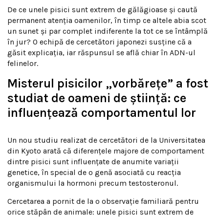
De ce unele pisici sunt extrem de gălăgioase și caută
permanent atenția oamenilor, în timp ce altele abia scot
un sunet și par complet indiferente la tot ce se întâmplă
în jur? O echipă de cercetători japonezi susține că a
găsit explicația, iar răspunsul se află chiar în ADN-ul
felinelor.
Misterul pisicilor „vorbărețe” a fost
studiat de oameni de știință: ce
influențează comportamentul lor
Un nou studiu realizat de cercetători de la
Universitatea
din Kyoto
arată că diferențele majore de comportament
dintre pisici sunt influențate de anumite variații
genetice, în special de o genă asociată cu reacția
organismului la hormoni precum testosteronul.
Cercetarea a pornit de la o observație familiară pentru
orice stăpân de animale: unele pisici sunt extrem de