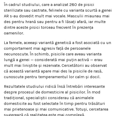
În cadrul studiului, care a analizat 280 de pisici
sterilizate sau castrate, felinele cu varianta scurtă a genei
AR s-au dovedit mult mai vocale. Masculii miaunau mai
des pentru hrană sau pentru a fi lăsați afară, iar multe
dintre aceste pisici torceau frecvent în prezența
oamenilor.
La femele, aceeași variantă genetică a fost asociată cu un
comportament mai agresiv față de persoanele
necunoscute. În schimb, pisicile care aveau varianta
lungă a genei — considerată mai puțin activă — erau
mult mai liniștite și rezervate. Cercetătorii au observat
că această variantă apare mai des la pisicile de rasă,
cunoscute pentru temperamentul lor calm și docil.
Rezultatele studiului ridică însă întrebări interesante
despre procesul de domesticire al pisicilor. În mod
tradițional, specialiștii considerau că animalele
domesticite au fost selectate în timp pentru trăsături
mai prietenoase și mai comunicative. Totuși, cercetarea
sugerează că realitatea este mai complexă.