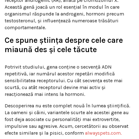
receptor androgenic (AR), aflată pe cromozomul X.
Această genă joacă un rol esențial în modul în care
organismul răspunde la androgeni, hormoni precum
testosteronul, și influențează numeroase trăsături
comportamentale.
Ce spune știința despre cele care
miaună des și cele tăcute
Potrivit studiului, gena conține o secvență ADN
repetitivă, iar numărul acestor repetări modifică
sensibilitatea receptorului. Cu cât secvența este mai
scurtă, cu atât receptorul devine mai activ și
reacționează mai intens la hormoni.
Descoperirea nu este complet nouă în lumea științifică.
La oameni și câini, variantele scurte ale acestei gene au
fost deja asociate cu personalități mai extrovertite,
impulsive sau agresive. Acum, cercetătorii au observat
efecte similare și la pisici, conform
alwayspets.com.