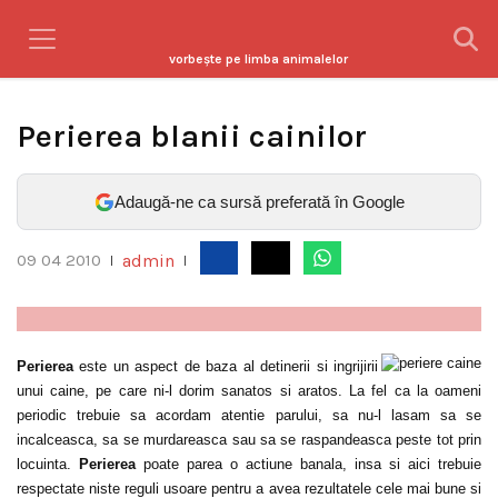
vorbeşte pe limba animalelor
Perierea blanii cainilor
Adaugă-ne ca sursă preferată în Google
admin
09 04 2010
|
|
Perierea
este un aspect de baza al detinerii si ingrijirii
unui caine, pe care ni-l dorim sanatos si aratos. La fel ca la oameni
periodic trebuie sa acordam atentie parului, sa nu-l lasam sa se
incalceasca, sa se murdareasca sau sa se raspandeasca peste tot prin
locuinta.
Perierea
poate parea o actiune banala, insa si aici trebuie
respectate niste reguli usoare pentru a avea rezultatele cele mai bune si