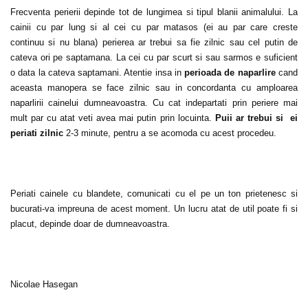
Frecventa perierii depinde tot de lungimea si tipul blanii animalului. La
cainii cu par lung si al cei cu par matasos (ei au par care creste
continuu si nu blana) perierea ar trebui sa fie zilnic sau cel putin de
cateva ori pe saptamana. La cei cu par scurt si sau sarmos e suficient
o data la cateva saptamani. Atentie insa in
perioada de naparlire
cand
aceasta manopera se face zilnic sau in concordanta cu amploarea
naparlirii cainelui dumneavoastra. Cu cat indepartati prin periere mai
mult par cu atat veti avea mai putin prin locuinta.
Puii ar trebui si ei
periati zilnic
2-3 minute, pentru a se acomoda cu acest procedeu.
Periati cainele cu blandete, comunicati cu el pe un ton prietenesc si
bucurati-va impreuna de acest moment. Un lucru atat de util poate fi si
placut, depinde doar de dumneavoastra.
Nicolae Hasegan