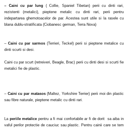
– Caini cu par lung
( Collie, Spaniel Tibetan) perii cu dinti rari,
rezistenti (metalici), pieptene metalic cu dinti rari, perii pentru
indepartarea ghemotoacelor de par. Acestea sunt utile si la rasele cu
blana dublu-stratificata (Ciobanesc german, Terra Nova)
–
Caini cu par sarmos
(Terrieri, Teckel) perii si pieptene metalice cu
dinti scurti si desi.
Caini cu par scurt (retreiveri, Beagle, Brac) perii cu dinti desi si scurti fie
metalici fie de plastic.
–
Caini cu par matasos
(Maltez, Yorkshire Terrier) perii moi din plastic
sau fibre naturale, pieptene metalic cu dinti rari.
La
periile metalice
pentru a fi mai confortabile ar fi de dorit sa aiba in
vaful perilor protectie de cauciuc sau plastic. Pentru cainii care se tem