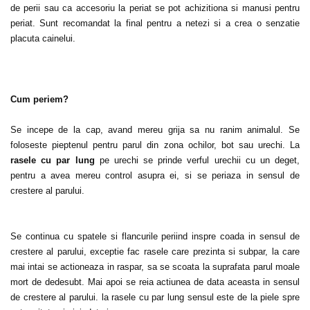
de perii sau ca accesoriu la periat se pot achizitiona si manusi pentru
periat. Sunt recomandat la final pentru a netezi si a crea o senzatie
placuta cainelui.
Cum periem?
Se incepe de la cap, avand mereu grija sa nu ranim animalul. Se
foloseste pieptenul pentru parul din zona ochilor, bot sau urechi. La
rasele cu par lung
pe urechi se prinde verful urechii cu un deget,
pentru a avea mereu control asupra ei, si se periaza in sensul de
crestere al parului.
Se continua cu spatele si flancurile periind inspre coada in sensul de
crestere al parului, exceptie fac rasele care prezinta si subpar, la care
mai intai se actioneaza in raspar, sa se scoata la suprafata parul moale
mort de dedesubt. Mai apoi se reia actiunea de data aceasta in sensul
de crestere al parului. la rasele cu par lung sensul este de la piele spre