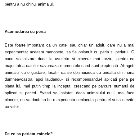
pentru a nu chinui animalul.
Acomodarea cu peria
Este foarte important ca un catel sau chiar un adult, care nu a mai
experimentat aceasta manopera, sa fie obisnuit cu peria si periatul. O
buna socializare duce la usurinta si placere mai tarziu, pentru ca
majoritatea cainilor savureaza momentele cand sunt pieptenati. Atrageti
animalul cu o gustare, lasati-l sa se obisnuiasca cu unealta din mana
dumneavoastra, apoi laudandu-l si recompensandu-l aplicati peria pe
blana lui, mai putin timp la inceput, crescand pe parcurs numarul de
aplicari si perieri. Evitati sa insistati daca animalului nu ii mai face
placere, nu va doriti sa fie o experienta neplacuta pentru el si sa o evite
pe viitor.
De ce sa periem cainele?