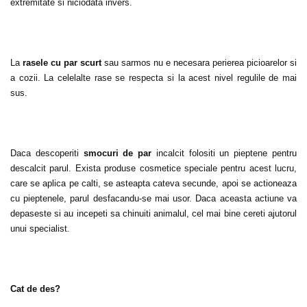
extremitate si niciodata invers.
La
rasele cu par scurt
sau sarmos nu e necesara perierea picioarelor si
a cozii. La celelalte rase se respecta si la acest nivel regulile de mai
sus.
Daca descoperiti
smocuri de par
incalcit folositi un pieptene pentru
descalcit parul. Exista produse cosmetice speciale pentru acest lucru,
care se aplica pe calti, se asteapta cateva secunde, apoi se actioneaza
cu pieptenele, parul desfacandu-se mai usor. Daca aceasta actiune va
depaseste si au incepeti sa chinuiti animalul, cel mai bine cereti ajutorul
unui specialist.
Cat de des?