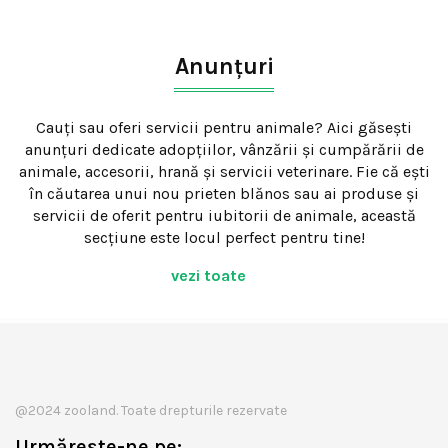
Anunțuri
Cauți sau oferi servicii pentru animale? Aici găsești
anunțuri dedicate adopțiilor, vânzării și cumpărării de
animale, accesorii, hrană și servicii veterinare. Fie că ești
în căutarea unui nou prieten blănos sau ai produse și
servicii de oferit pentru iubitorii de animale, această
secțiune este locul perfect pentru tine!
vezi toate
@2024 zooland. Toate drepturile rezervate
Urmărește-ne pe: