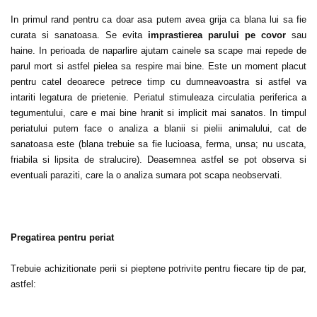
In primul rand pentru ca doar asa putem avea grija ca blana lui sa fie
curata si sanatoasa. Se evita
imprastierea parului pe covor
sau
haine. In perioada de naparlire ajutam cainele sa scape mai repede de
parul mort si astfel pielea sa respire mai bine. Este un moment placut
pentru catel deoarece petrece timp cu dumneavoastra si astfel va
intariti legatura de prietenie. Periatul stimuleaza circulatia periferica a
tegumentului, care e mai bine hranit si implicit mai sanatos. In timpul
periatului putem face o analiza a blanii si pielii animalului, cat de
sanatoasa este (blana trebuie sa fie lucioasa, ferma, unsa; nu uscata,
friabila si lipsita de stralucire). Deasemnea astfel se pot observa si
eventuali paraziti, care la o analiza sumara pot scapa neobservati.
Pregatirea pentru periat
Trebuie achizitionate perii si pieptene potrivite pentru fiecare tip de par,
astfel: