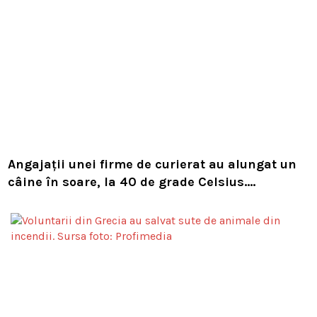
Angajații unei firme de curierat au alungat un
câine în soare, la 40 de grade Celsius.
Compania i-a concediat și caută acum animalul