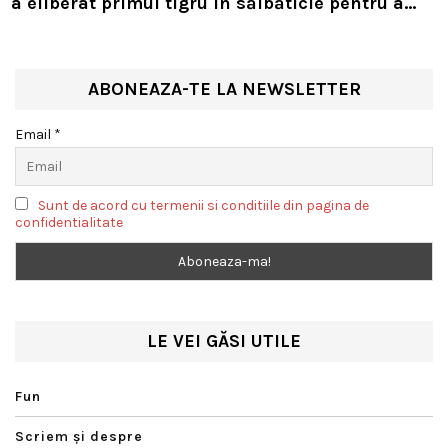
a eliberat primul tigru în sălbăticie pentru a
readuce prădătorul dispărut în habitatul său
natural
ABONEAZA-TE LA NEWSLETTER
Email *
Sunt de acord cu termenii si conditiile din pagina de
confidentialitate
LE VEI GĂSI UTILE
Fun
Scriem şi despre