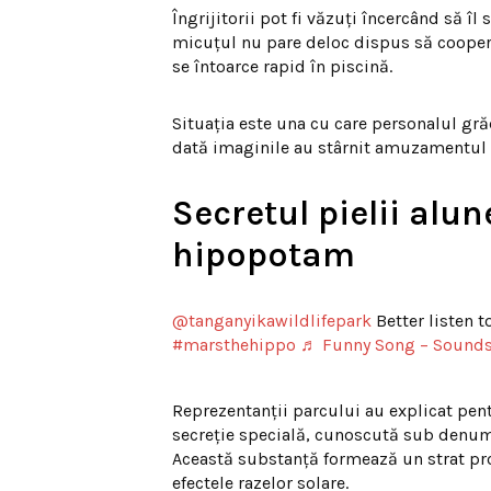
Îngrijitorii pot fi văzuți încercând să îl
micuțul nu pare deloc dispus să coopere
se întoarce rapid în piscină.
Situația este una cu care personalul gră
dată imaginile au stârnit amuzamentul i
Secretul pielii alu
hipopotam
@tanganyikawildlifepark
Better listen 
#marsthehippo
♬ Funny Song – Sounds
Reprezentanții parcului au explicat pen
secreție specială, cunoscută sub denum
Această substanță formează un strat prot
efectele razelor solare.