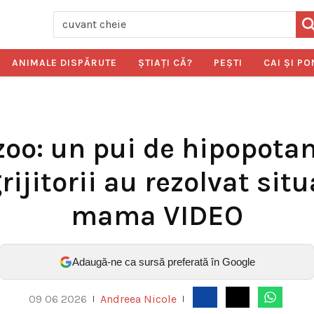
ANIMALE DISPĂRUTE
ŞTIAŢI CĂ?
PEŞTI
CAI ŞI PO
zoo: un pui de hipopotam
grijitorii au rezolvat si
mama VIDEO
Adaugă-ne ca sursă preferată în Google
09 06 2026
Andreea Nicole
|
|