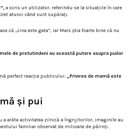
”,
a scris un utilizator, referindu-se la situațiile în care
plet atunci când sunt supărați.
ase că „cina este gata”, iar Mars știa foarte bine că nu
amele de pretutindeni au această putere asupra puilor
mă perfect reacția publicului:
„Privirea de mamă este
mă și pui
u a arăta activitatea zilnică a îngrijitorilor, imaginile au
entului familiar observat de milioane de părinți.