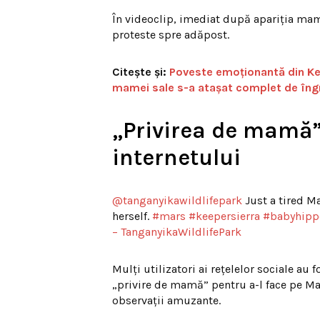
În videoclip, imediat după apariția mam
proteste spre adăpost.
Citește și:
Poveste emoționantă din Ke
mamei sale s-a atașat complet de îngri
„Privirea de mamă”
internetului
@tanganyikawildlifepark
Just a tired Ma
herself.
#mars
#keepersierra
#babyhipp
– TanganyikaWildlifePark
Mulți utilizatori ai rețelelor sociale au
„privire de mamă” pentru a-l face pe Ma
observații amuzante.