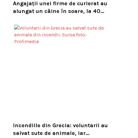
Angajații unei firme de curierat au
alungat un câine în soare, la 40
de grade Celsius. Compania i-a
concediat și caută acum animalul
Incendiile din Grecia: voluntarii au
salvat sute de animale, iar