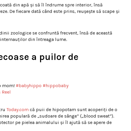
 scoată din apă și să îl îndrume spre interior, însă
ze. De fiecare dată când este prins, reușește să scape și
dinii zoologice se confruntă frecvent, însă de această
nternauților din întreaga lume.
necoase a puilor de
to mom!
#babyhippo
#hippobaby
 Reel
tru
Today.com
că puii de hipopotam sunt acoperiți de o
irea populară de „sudoare de sânge” („blood sweat”).
ector pe pielea animalului și îl ajută să se apere de