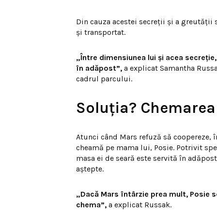
Din cauza acestei secreții și a greutății
și transportat.
„Între dimensiunea lui și acea secreție, 
în adăpost”,
a explicat Samantha Russak
cadrul parcului.
Soluția? Chemare
Atunci când Mars refuză să coopereze, în
cheamă pe mama lui, Posie. Potrivit spe
masa ei de seară este servită în adăpost
aștepte.
„Dacă Mars întârzie prea mult, Posie s
chema”,
a explicat Russak.