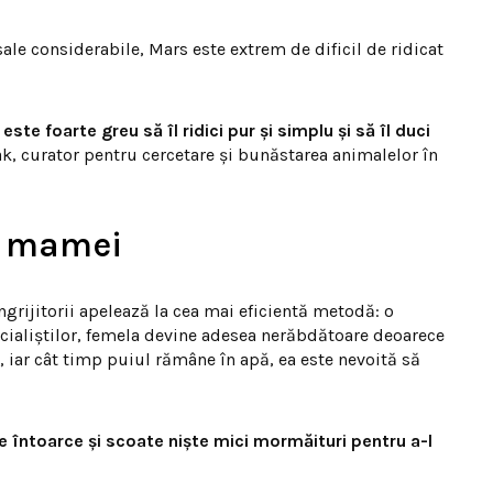
 sale considerabile, Mars este extrem de dificil de ridicat
este foarte greu să îl ridici pur și simplu și să îl duci
, curator pentru cercetare și bunăstarea animalelor în
a mamei
grijitorii apelează la cea mai eficientă metodă: o
cialiștilor, femela devine adesea nerăbdătoare deoarece
, iar cât timp puiul rămâne în apă, ea este nevoită să
e întoarce și scoate niște mici mormăituri pentru a-l