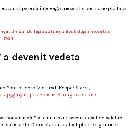
ei, puiul pare să înțeleagă mesajul și se îndreaptă fără
nya! Un pui de hipopotam salvat după moartea
jitori
 a devenit vedeta
rs Potato Jones. Vid cred: Keeper Sierra,
o
#pygmyhippo
#kansas
♬ original sound
 fost convinși că Posie nu a avut nevoie decât de celebra
rs să asculte. Comentariile au fost pline de glume și