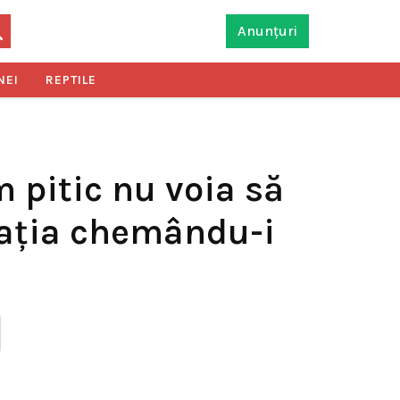
Anunțuri
NEI
REPTILE
 pitic nu voia să
tuația chemându-i