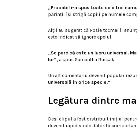
„Probabil i-a spus toate cele trei nume
părinții își strigă copiii pe numele com
Alții au sugerat că Posie tocmai îi anunț
este indicat să ignore apelul.
„Se pare că este un lucru universal. M
lor”,
a spus Samantha Russak.
Un alt comentariu devenit popular rezu
universală în orice specie.”
Legătura dintre ma
Deși clipul a fost distribuit inițial pentr
devenit rapid virale datorită comportam