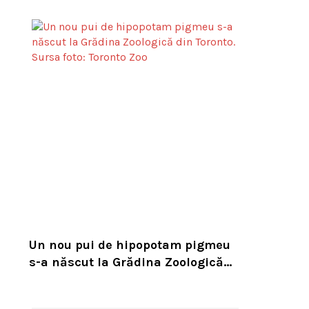
experții cer un serviciu european
de intervenție
Un nou pui de hipopotam pigmeu
s-a născut la Grădina Zoologică
din Toronto. Specia este pe cale de
dispariție