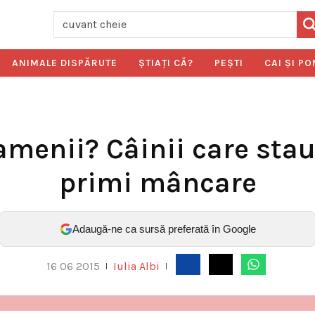
ANIMALE DISPĂRUTE
ŞTIAŢI CĂ?
PEŞTI
CAI ŞI PO
menii? Câinii care stau
primi mâncare
Adaugă-ne ca sursă preferată în Google
16 06 2015
Iulia Albi
|
|