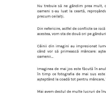
Nu trebuie să ne gândim prea mult, d
oameni s-au luat la ceartă, reproşând
precum ceilalţi.
Din nefericire, astfel de conflicte se isc
acestea, vom sta de două ori pe gândur
Câinii din imagini au impresionat lume
când vor să primească mâncare: aştea
oamenii…
Imaginea de mai jos este făcută în anul 
în timp ce fotografia de mai sus este 
aşteptând la coadă tot pentru mâncare, î
Mai avem destul de multe lucruri de înv