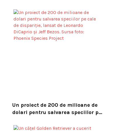
Constanța. Puii au fost descoperiți
în timpul unor lucrări VIDEO
Un proiect de 200 de milioane de
dolari pentru salvarea speciilor pe
cale de dispariție, lansat de
Leonardo DiCaprio și Jeff Bezos