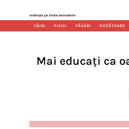
vorbeşte pe limba animalelor
CÂINI
PISICI
PĂSĂRI
ROZĂTOARE
Mai educaţi ca oa