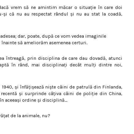
acă vrem să ne amintim măcar o situaţie în care doi
u-şi că nu au respectat rândul şi nu au stat la coadă,
ă adesea
;
dar, poate, după ce vom vedea imaginile
i înainte să ameliorăm asemenea certuri.
a întreagă, prin disciplina de care dau dovadă, atunci
ptă în rând, mai disciplinaţi decât mulţi dintre noi,
1940, şi înfăţişează nişte câini de patrulă din Finlanda,
recentă şi surprinde câţiva câini de poliţie din China,
n aceeaşi ordine şi disciplină…
ăţat de la animale, nu?