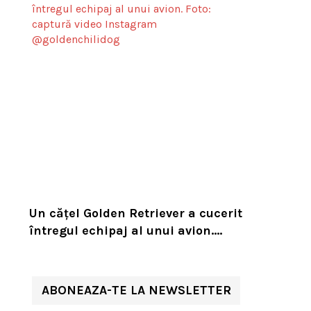
Un cățel Golden Retriever a cucerit
întregul echipaj al unui avion.
Reacția unui însoțitor de bord a
devenit virală
ABONEAZA-TE LA NEWSLETTER