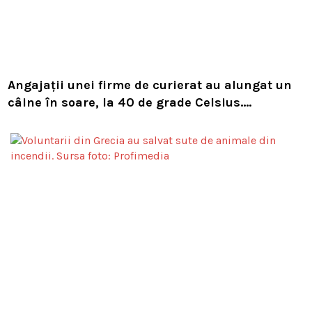
Angajații unei firme de curierat au alungat un
câine în soare, la 40 de grade Celsius.
Compania i-a concediat și caută acum animalul