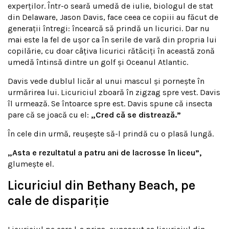
experților. Într-o seară umedă de iulie, biologul de stat
din Delaware, Jason Davis, face ceea ce copiii au făcut de
generații întregi: încearcă să prindă un licurici. Dar nu
mai este la fel de ușor ca în serile de vară din propria lui
copilărie, cu doar câțiva licurici rătăciți în această zonă
umedă întinsă dintre un golf și Oceanul Atlantic.
Davis vede dublul licăr al unui mascul și pornește în
urmărirea lui. Licuriciul zboară în zigzag spre vest. Davis
îl urmează. Se întoarce spre est. Davis spune că insecta
pare că se joacă cu el:
„Cred că se distrează.”
În cele din urmă, reușește să-l prindă cu o plasă lungă.
„Asta e rezultatul a patru ani de lacrosse în liceu”,
glumește el.
Licuriciul din Bethany Beach, pe
cale de dispariție