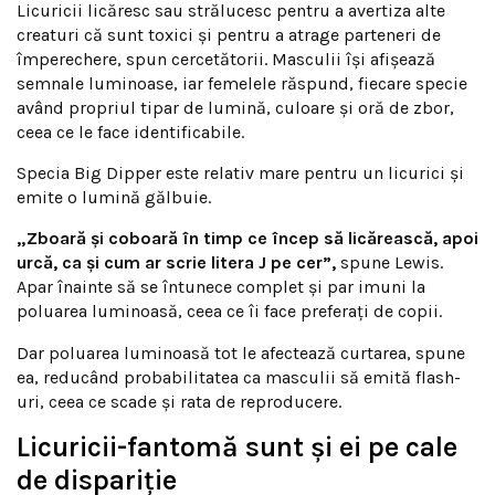
Licuricii licăresc sau strălucesc pentru a avertiza alte
creaturi că sunt toxici și pentru a atrage parteneri de
împerechere, spun cercetătorii. Masculii își afișează
semnale luminoase, iar femelele răspund, fiecare specie
având propriul tipar de lumină, culoare și oră de zbor,
ceea ce le face identificabile.
Specia Big Dipper este relativ mare pentru un licurici și
emite o lumină gălbuie.
„Zboară și coboară în timp ce încep să licărească, apoi
urcă, ca și cum ar scrie litera J pe cer”,
spune Lewis.
Apar înainte să se întunece complet și par imuni la
poluarea luminoasă, ceea ce îi face preferați de copii.
Dar poluarea luminoasă tot le afectează curtarea, spune
ea, reducând probabilitatea ca masculii să emită flash-
uri, ceea ce scade și rata de reproducere.
Licuricii-fantomă sunt și ei pe cale
de dispariție