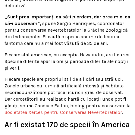
definitivă.
„Sunt prea importanți ca să-i pierdem, dar prea mici ca
să-i observăm”,
spune Sergio Henriques, coordonator
pentru conservarea nevertebratelor la Grădina Zoologică
din Indianapolis. El caută o specie anume de licurici-
fantomă care nu a mai fost văzută de 35 de ani.
Fiecare stat american, cu excepția Hawaiiului, are licurici.
Speciile diferite apar la ore și perioade diferite ale nopții
și verii.
Fiecare specie are propriul stil de a licări sau străluci.
Zonele urbane cu lumină artificială intensă și habitate
necorespunzătoare pot face licuricii greu de observat.
Dar cercetătorii au realizat o hartă cu locații unde pot fi
găsiți, spune Candace Fallon, biolog pentru conservare la
Societatea Xerces pentru Conservarea Nevertebratelor
.
Ar fi existat 170 de specii în America