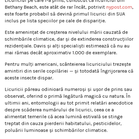
Licuriciul pe care l-a prins, cunoscut ca licuriciul din
Bethany Beach, este atât de rar încât, potrivit
nypost.com
,
este foarte probabil să devină primul licurici din SUA
inclus pe lista speciilor pe cale de dispariție.
Este amenințat de creșterea nivelului mării cauzată de
schimbările climatice, dar și de extinderea construcțiilor
rezidențiale. Davis și alți specialiști estimează că nu au
mai rămas decât aproximativ 1.000 de exemplare.
Pentru mulți americani, scânteierea licuriciului trezește
amintiri din serile copilăriei — și totodată îngrijorarea că
aceste insecte dispar.
Licuricii păreau odinioară numeroși și ușor de prins sau
observat, oferind o primă legătură magică cu natura. În
ultimii ani, entomologii au tot primit relatări anecdotice
despre scăderea numărului de licurici, ceea ce a
alimentat temerile că acea lumină estivală se stinge
treptat din cauza pierderii habitatului, pesticidelor,
poluării luminoase și schimbărilor climatice.