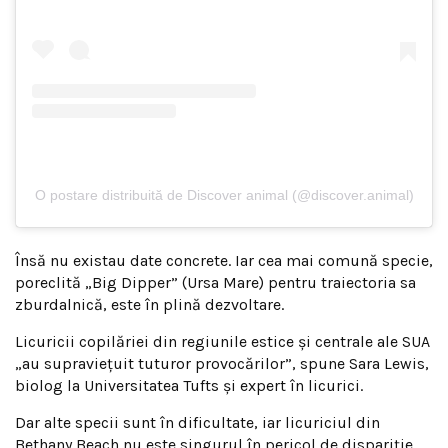
O postare distribuită de Discover animal (@discover.animal)
Însă nu existau date concrete. Iar cea mai comună specie,
poreclită „Big Dipper” (Ursa Mare) pentru traiectoria sa
zburdalnică, este în plină dezvoltare.
Licuricii copilăriei din regiunile estice și centrale ale SUA
„au supraviețuit tuturor provocărilor”, spune Sara Lewis,
biolog la Universitatea Tufts și expert în licurici.
Dar alte specii sunt în dificultate, iar licuriciul din
Bethany Beach nu este singurul în pericol de dispariție