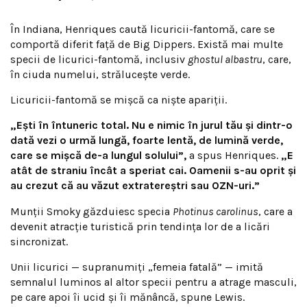
În Indiana, Henriques caută licuricii-fantomă, care se
comportă diferit față de Big Dippers. Există mai multe
specii de licurici-fantomă, inclusiv
ghostul albastru
, care,
în ciuda numelui, strălucește verde.
Licuricii-fantomă se mișcă ca niște apariții.
„Ești în întuneric total. Nu e nimic în jurul tău și dintr-o
dată vezi o urmă lungă, foarte lentă, de lumină verde,
care se mișcă de-a lungul solului”,
a spus Henriques.
„E
atât de straniu încât a speriat cai. Oamenii s-au oprit și
au crezut că au văzut extratereștri sau OZN-uri.”
Munții Smoky găzduiesc specia
Photinus carolinus
, care a
devenit atracție turistică prin tendința lor de a licări
sincronizat.
Unii licurici — supranumiți „femeia fatală” — imită
semnalul luminos al altor specii pentru a atrage masculi,
pe care apoi îi ucid și îi mănâncă, spune Lewis.