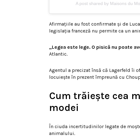
A post shared by Maisons du 
Afirmațiile au fost confirmate și de Luca
legislația franceză nu permite ca un anim
„Legea este lege. O pisică nu poate av
Atlantic.
Agentul a precizat însă că Lagerfeld îi 
locuiește în prezent împreună cu Choupe
Cum trăiește cea m
modei
În ciuda incertitudinilor legate de moș
animalului.