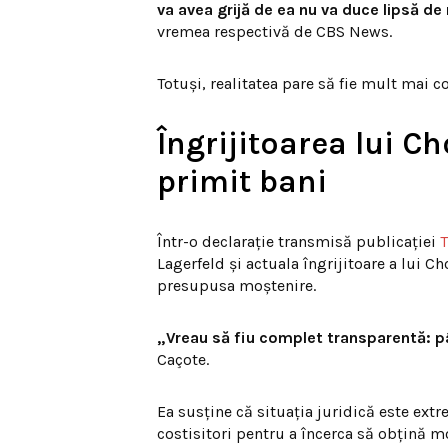
va avea grijă de ea nu va duce lipsă de
vremea respectivă de CBS News.
Totuși, realitatea pare să fie mult mai 
Îngrijitoarea lui C
primit bani
Într-o declarație transmisă publicației
T
Lagerfeld și actuala îngrijitoare a lui C
presupusa moștenire.
„Vreau să fiu complet transparentă: p
Caçote.
Ea susține că situația juridică este ext
costisitori pentru a încerca să obțină m