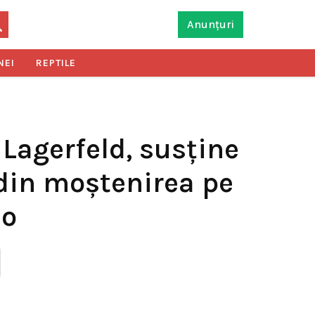
Anunțuri
NEI
REPTILE
 Lagerfeld, susține
 din moștenirea pe
-o