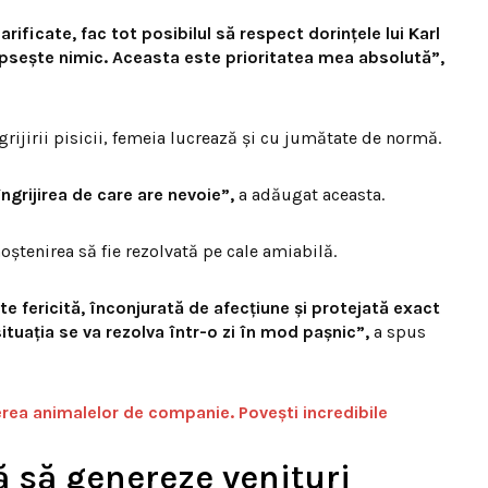
rificate, fac tot posibilul să respect dorințele lui Karl
lipsește nimic. Aceasta este prioritatea mea absolută”,
grijirii pisicii, femeia lucrează și cu jumătate de normă.
ngrijirea de care are nevoie”,
a adăugat aceasta.
oștenirea să fie rezolvată pe cale amiabilă.
e fericită, înconjurată de afecțiune și protejată exact
ituația se va rezolva într-o zi în mod pașnic”,
a spus
verea animalelor de companie. Povești incredibile
 să genereze venituri