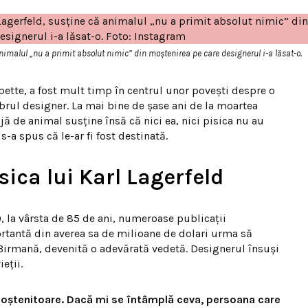
 animalul „nu a primit absolut nimic” din moștenirea pe care designerul i-a lăsat-o.
pette, a fost mult timp în centrul unor povești despre o
rul designer. La mai bine de șase ani de la moartea
jă de animal susține însă că nici ea, nici pisica nu au
-a spus că le-ar fi fost destinată.
sica lui Karl Lagerfeld
, la vârsta de 85 de ani, numeroase publicații
ortantă din averea sa de milioane de dolari urma să
 Birmană, devenită o adevărată vedetă. Designerul însuși
eții.
 moștenitoare. Dacă mi se întâmplă ceva, persoana care