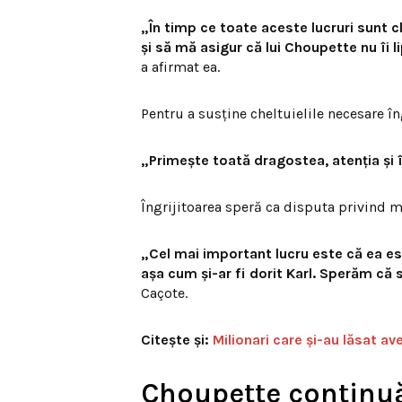
„În timp ce toate aceste lucruri sunt cla
și să mă asigur că lui Choupette nu îi 
a afirmat ea.
Pentru a susține cheltuielile necesare în
„Primește toată dragostea, atenția și î
Îngrijitoarea speră ca disputa privind m
„Cel mai important lucru este că ea est
așa cum și-ar fi dorit Karl. Sperăm că s
Caçote.
Citește și:
Milionari care și-au lăsat a
Choupette continuă