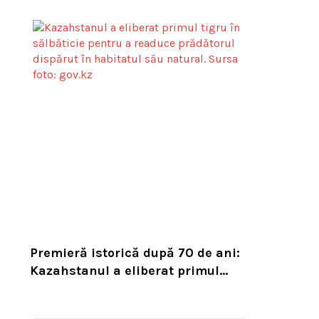
din Toronto. Specia este pe cale de
dispariție
Premieră istorică după 70 de ani:
Kazahstanul a eliberat primul
tigru în sălbăticie pentru a
readuce prădătorul dispărut în