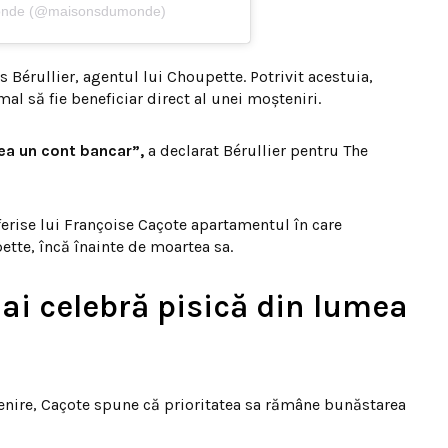
Monde (@maisonsdumonde)
s Bérullier, agentul lui Choupette. Potrivit acestuia,
al să fie beneficiar direct al unei moșteniri.
ea un cont bancar”,
a declarat Bérullier pentru The
oferise lui Françoise Caçote apartamentul în care
tte, încă înainte de moartea sa.
ai celebră pisică din lumea
tenire, Caçote spune că prioritatea sa rămâne bunăstarea