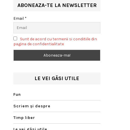
habitatul său natural
ABONEAZA-TE LA NEWSLETTER
Email *
Sunt de acord cu termenii si conditiile din
pagina de confidentialitate
LE VEI GĂSI UTILE
Fun
Scriem şi despre
Timp liber
Le vei găsi utile