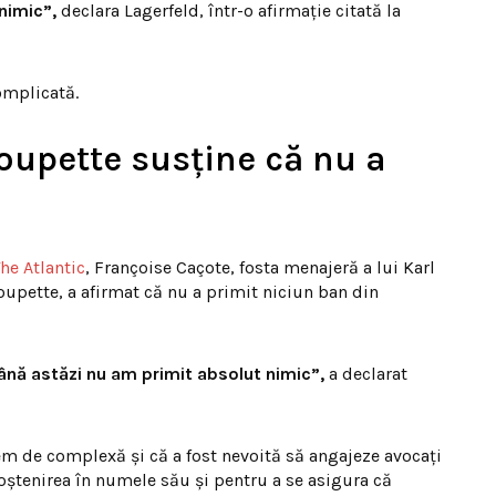
 nimic”,
declara Lagerfeld, într-o afirmație citată la
complicată.
houpette susține că nu a
he Atlantic
, Françoise Caçote, fosta menajeră a lui Karl
houpette, a afirmat că nu a primit niciun ban din
ână astăzi nu am primit absolut nimic”,
a declarat
rem de complexă și că a fost nevoită să angajeze avocați
oștenirea în numele său și pentru a se asigura că