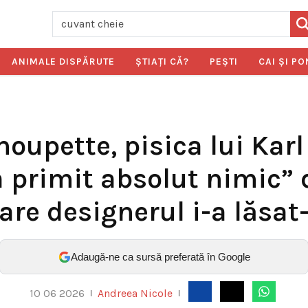
ANIMALE DISPĂRUTE
ŞTIAŢI CĂ?
PEŞTI
CAI ŞI PO
Choupette, pisica lui Karl
 primit absolut nimic”
are designerul i-a lăsat
Adaugă-ne ca sursă preferată în Google
10 06 2026
Andreea Nicole
|
|