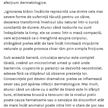
afecțiuni dermatologice.
„Ignorarea blănii încâlcite reprezintă una dintre cele mai
severe forme de suferință tăcută pentru un câine,
deoarece transformă învelisul său natural într-o sursă
constantă de durere. Atunci când nodurile nu sunt
îndepărtate la timp, ele se unesc într-o masă compactă,
care acționează ca o menghină asupra corpului,
strângând pielea atât de tare încât limitează mișcările
naturale și poate provoca chiar răni prin simpla fricțiune.
Sub această barieră, circulația aerului este complet
tăiată, creând un microclimat umed și cald unde
bacteriile, ciupercile și paraziții se dezvoltă necontrolat,
adesea fără ca stăpânul să observe prezența lor.
Consecințele pot deveni dramatice: pielea se inflamează
sever sau pot apărea infecții dermatologice. Mai mult,
atunci când un câine cu o astfel de blană este în sfârșit
tuns, eliberarea bruscă a tensiunii de la nivelul pielii
poate cauza hematoame sau o senzație de disconfort atât
de mare încât animalul poate intra într-o stare de șoc sau