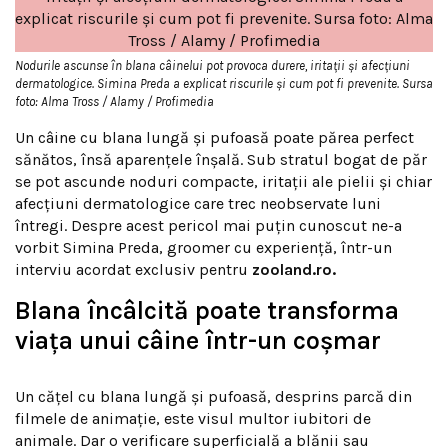
Nodurile ascunse în blana câinelui pot provoca durere, iritații și afecțiuni
dermatologice. Simina Preda a explicat riscurile și cum pot fi prevenite. Sursa
foto: Alma Tross / Alamy / Profimedia
Un câine cu blana lungă și pufoasă poate părea perfect
sănătos, însă aparențele înșală. Sub stratul bogat de păr
se pot ascunde noduri compacte, iritații ale pielii și chiar
afecțiuni dermatologice care trec neobservate luni
întregi. Despre acest pericol mai puțin cunoscut ne-a
vorbit Simina Preda, groomer cu experiență, într-un
interviu acordat exclusiv pentru
zooland.ro.
Blana încâlcită poate transforma
viața unui câine într-un coșmar
Un cățel cu blana lungă și pufoasă, desprins parcă din
filmele de animație, este visul multor iubitori de
animale. Dar o verificare superficială a blănii sau