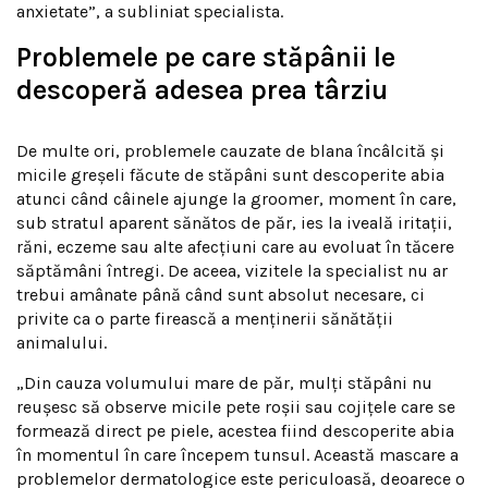
anxietate”, a subliniat specialista.
Problemele pe care stăpânii le
descoperă adesea prea târziu
De multe ori, problemele cauzate de blana încâlcită și
micile greșeli făcute de stăpâni sunt descoperite abia
atunci când câinele ajunge la groomer, moment în care,
sub stratul aparent sănătos de păr, ies la iveală iritații,
răni, eczeme sau alte afecțiuni care au evoluat în tăcere
săptămâni întregi. De aceea, vizitele la specialist nu ar
trebui amânate până când sunt absolut necesare, ci
privite ca o parte firească a menținerii sănătății
animalului.
„Din cauza volumului mare de păr, mulți stăpâni nu
reușesc să observe micile pete roșii sau cojițele care se
formează direct pe piele, acestea fiind descoperite abia
în momentul în care începem tunsul. Această mascare a
problemelor dermatologice este periculoasă, deoarece o