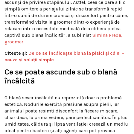
ascunși de privirea stăpânului. Astfel, ceea ce pare a fi o
simplă omitere a periajului zilnic se transformă rapid
într-o sursă de durere cronică și disconfort pentru câine,
transformând vizita la groomer dintr-o experiență de
relaxare într-o necesitate medicală de a elibera pielea
captivă sub blana încâlcită”, a subliniat
Simina Preda,
groomer.
Citește și:
De ce se încâlcește blana la pisici și câini –
cauze și soluții simple
Ce se poate ascunde sub o blană
încâlcită
O blană sever încâlcită nu reprezintă doar o problemă
estetică. Nodurile exercită presiune asupra pielii, iar
animalul poate resimți disconfort la fiecare mișcare,
chiar dacă, la prima vedere, pare perfect sănătos. În plus,
umiditatea, căldura și lipsa ventilației creează un mediu
ideal pentru bacterii și alți agenți care pot provoca