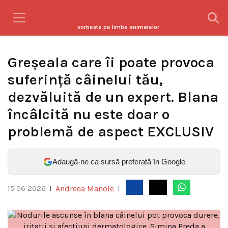
vorbeşte pe limba animalelor
Greșeala care îi poate provoca
suferință câinelui tău,
dezvăluită de un expert. Blana
încâlcită nu este doar o
problemă de aspect EXCLUSIV
Adaugă-ne ca sursă preferată în Google
Andreea Manole
15 06 2026
|
|