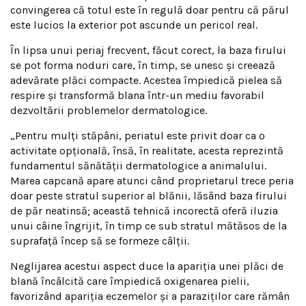
convingerea că totul este în regulă doar pentru că părul
este lucios la exterior pot ascunde un pericol real.
În lipsa unui periaj frecvent, făcut corect, la baza firului
se pot forma noduri care, în timp, se unesc și creează
adevărate plăci compacte. Acestea împiedică pielea să
respire și transformă blana într-un mediu favorabil
dezvoltării problemelor dermatologice.
„Pentru mulți stăpâni, periatul este privit doar ca o
activitate opțională, însă, în realitate, acesta reprezintă
fundamentul sănătății dermatologice a animalului.
Marea capcană apare atunci când proprietarul trece peria
doar peste stratul superior al blănii, lăsând baza firului
de păr neatinsă; această tehnică incorectă oferă iluzia
unui câine îngrijit, în timp ce sub stratul mătăsos de la
suprafață încep să se formeze câlții.
Neglijarea acestui aspect duce la apariția unei plăci de
blană încâlcită care împiedică oxigenarea pielii,
favorizând apariția eczemelor și a paraziților care rămân