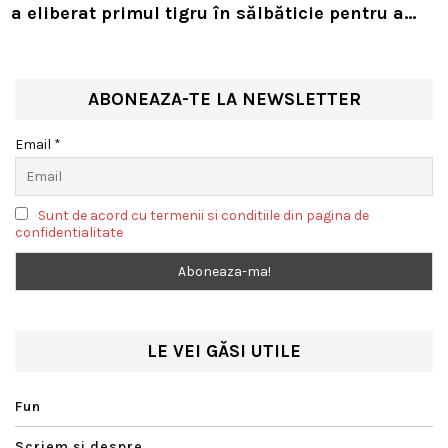
a eliberat primul tigru în sălbăticie pentru a
readuce prădătorul dispărut în habitatul său
natural
ABONEAZA-TE LA NEWSLETTER
Email *
Sunt de acord cu termenii si conditiile din pagina de
confidentialitate
LE VEI GĂSI UTILE
Fun
Scriem şi despre