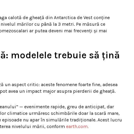
eaga calotă de gheață din Antarctica de Vest conține
 nivelul mărilor cu până la 3 metri. Pe măsură ce
ubmezoscalari ar putea deveni mai frecvenți și mai
ă: modelele trebuie să țină
ză un aspect critic: aceste fenomene foarte fine, adesea
 pot avea un impact major asupra pierderii de gheață.
ceanului” — evenimente rapide, greu de anticipat, dar
lor climatice urmăresc schimbările doar la scară mare,
 episoade nu apar în simulările tradiționale. Acest lucru
șterea nivelului mării, conform
earth.com.