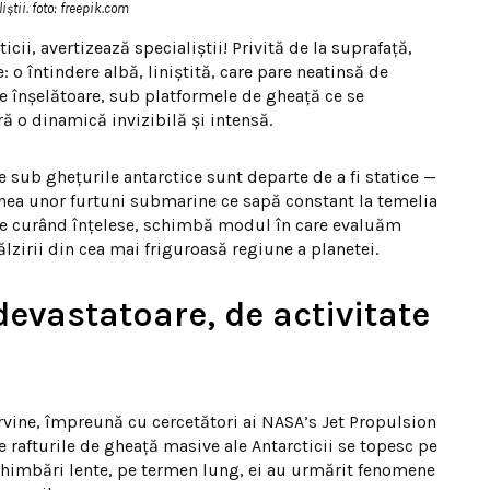
știi. foto: freepik.com
cii, avertizează specialiștii! Privită de la suprafață,
: o întindere albă, liniștită, care pare neatinsă de
te înșelătoare, sub platformele de gheață ce se
ă o dinamică invizibilă și intensă.
sub ghețurile antarctice sunt departe de a fi statice —
nea unor furtuni submarine ce sapă constant la temelia
 de curând înțelese, schimbă modul în care evaluăm
ălzirii din cea mai friguroasă regiune a planetei.
 devastatoare, de activitate
 Irvine, împreună cu cercetători ai NASA’s Jet Propulsion
e rafturile de gheață masive ale Antarcticii se topesc pe
chimbări lente, pe termen lung, ei au urmărit fenomene