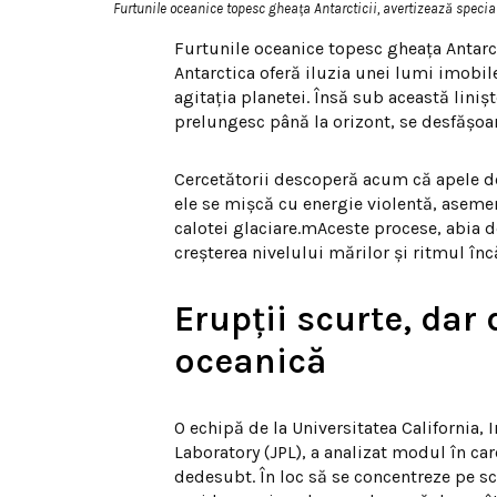
Furtunile oceanice topesc gheața Antarcticii, avertizează speciali
Furtunile oceanice topesc gheața Antarcti
Antarctica oferă iluzia unei lumi imobile
agitația planetei. Însă sub această liniș
prelungesc până la orizont, se desfășoar
Cercetătorii descoperă acum că apele de 
ele se mișcă cu energie violentă, aseme
calotei glaciare.mAceste procese, abia
creșterea nivelului mărilor și ritmul înc
Erupții scurte, dar
oceanică
O echipă de la Universitatea California,
Laboratory (JPL), a analizat modul în car
dedesubt. În loc să se concentreze pe s