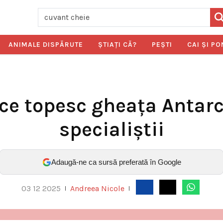
ANIMALE DISPĂRUTE
ŞTIAŢI CĂ?
PEŞTI
CAI ŞI PO
ce topesc gheața Antarct
specialiștii
Adaugă-ne ca sursă preferată în Google
03 12 2025
Andreea Nicole
|
|