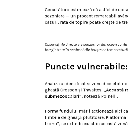
Cercetătorii estimează că astfel de epis
sezoniere — un procent remarcabil având
cazuri, rata de topire poate crește de tr
Observațiile directe ale senzorilor din ocean confir
înregistrate în schimbările bruște de temperatură 
Puncte vulnerabile:
Analiza a identificat și zone deosebit de 
gheață Crosson și Thwaites.
„Această re
submezoscalari”,
notează Poinelli.
Forma fundului mării acționează aici ca 
limbile de gheață plutitoare. Platforma
Lumii”, se extinde exact în această zonă