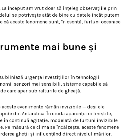
La început am vrut doar să înțeleg observațiile prin
lul se potrivește atât de bine cu datele încât putem
 că aceste fenomene sunt, în esență, furtuni oceanice
trumente mai bune și
ă
 subliniază urgența investițiilor în tehnologii
nomi, senzori mai sensibili, sisteme capabile să
de care apar sub rafturile de gheață.
e aceste evenimente rămân invizibile — deși ele
pide din Antarctica. În ciuda aparenței ei liniștite,
 în continuă agitație, modelată de furtuni invizibile
ete. Pe măsură ce clima se încălzește, aceste fenomene
rderea gheții și influențând direct nivelul mărilor.