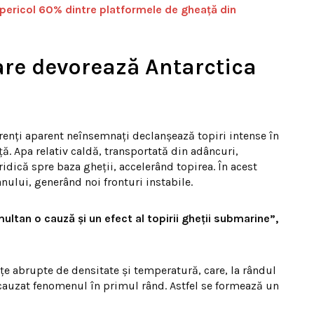
 pericol 60% dintre platformele de gheață din
re devorează Antarctica
urenți aparent neînsemnați declanșează topiri intense în
ă. Apa relativ caldă, transportată din adâncuri,
ridică spre baza gheții, accelerând topirea. În acest
nului, generând noi fronturi instabile.
ltan o cauză și un efect al topirii gheții submarine”,
țe abrupte de densitate și temperatură, care, la rândul
u cauzat fenomenul în primul rând. Astfel se formează un