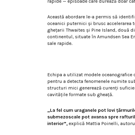
rapide — episoade care durează doar cât
Această abordare le-a permis să identifi
oceanici puternici și brusc accelerarea t
ghețarii Thwaites și Pine Island, două di
continentul, situate în Amundsen Sea E
sale rapide.
Echipa a utilizat modele oceanografice d
pentru a detecta fenomenele numite subm
structuri mici generează curenți suficie
cavitățile formate sub gheață.
„La fel cum uraganele pot lovi țărmuri
submezoscale pot avansa spre rafturile
interior”,
explică Mattia Poinelli, autorul