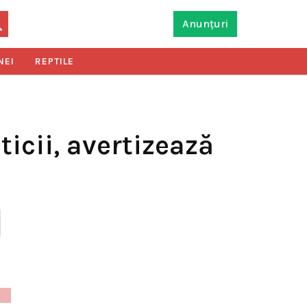
Anunțuri
NEI
REPTILE
icii, avertizează