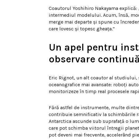
Coautorul Yoshihiro Nakayama explică: „
intermediul modelului. Acum, însă, mode
merge mai departe și spune cu încredere
care lovesc și topesc gheața.”
Un apel pentru ins
observare continu
Eric Rignot, un alt coautor al studiului,
oceanografice mai avansate: roboți auto
monitorizeze în timp real procesele rapi
Fără astfel de instrumente, multe dintr
contribuie semnificativ la schimbările ra
Antarctica ascunde sub suprafață o lume
care pot schimba viitorul întregii plan
pot deveni mai frecvente, accelerând pie