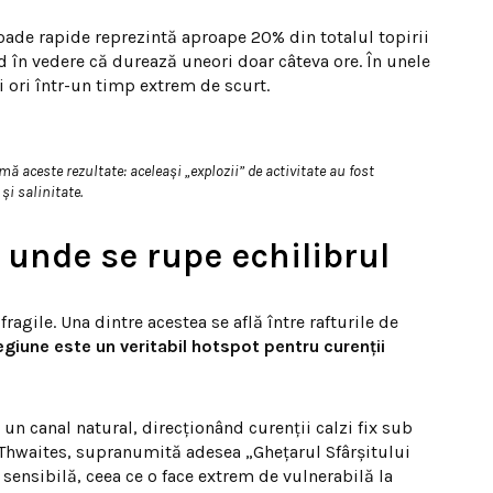
oade rapide reprezintă aproape 20% din totalul topirii
 în vedere că durează uneori doar câteva ore. În unele
ei ori într-un timp extrem de scurt.
mă aceste rezultate: aceleași „explozii” de activitate au fost
și salinitate.
 unde se rupe echilibrul
fragile. Una dintre acestea se află între rafturile de
giune este un veritabil hotspot pentru curenții
un canal natural, direcționând curenții calzi fix sub
 Thwaites, supranumită adesea „Ghețarul Sfârșitului
 sensibilă, ceea ce o face extrem de vulnerabilă la