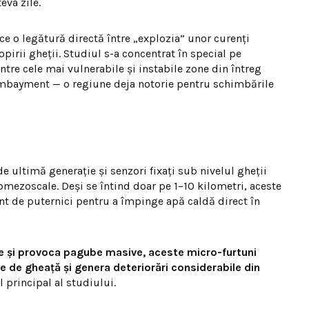
eva zile.
ce o legătură directă între „explozia” unor curenți
opirii gheții. Studiul s-a concentrat în special pe
ntre cele mai vulnerabile și instabile zone din întreg
mbayment — o regiune deja notorie pentru schimbările
e ultimă generație și senzori fixați sub nivelul gheții
ezoscale. Deși se întind doar pe 1–10 kilometri, aceste
nt de puternici pentru a împinge apă caldă direct în
le și provoca pagube masive, aceste micro-furtuni
 de gheață și genera deteriorări considerabile din
 principal al studiului.