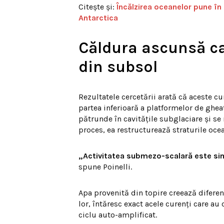
Citește și:
Încălzirea oceanelor pune în
Antarctica
Căldura ascunsă ca
din subsol
Rezultatele cercetării arată că aceste c
partea inferioară a platformelor de gheaț
pătrunde în cavitățile subglaciare și se 
proces, ea restructurează straturile ocea
„Activitatea submezo-scalară este simu
spune Poinelli.
Apa provenită din topire creează diferen
lor, întăresc exact acele curenți care a
ciclu auto-amplificat.