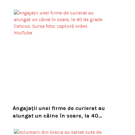
asupra numărului mare de viespi
de pe trasee
Angajații unei firme de curierat au
alungat un câine în soare, la 40
de grade Celsius. Compania i-a
concediat și caută acum animalul