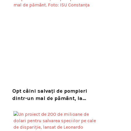
habitatul său natural
Opt câini salvați de pompieri
dintr-un mal de pământ, la
Constanța. Puii au fost descoperiți
în timpul unor lucrări VIDEO