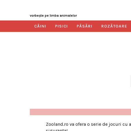
vorbeşte pe limba animalelor
CÂINI
PISICI
PĂSĂRI
ROZĂTOARE
Zooland.ro va ofera o serie de jocuri cu
siguranta!