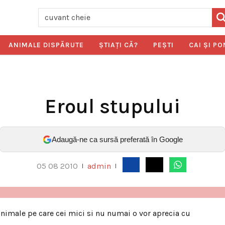
ANIMALE DISPĂRUTE
ŞTIAŢI CĂ?
PEŞTI
CAI ŞI PO
Eroul stupului
Adaugă-ne ca sursă preferată în Google
05 08 2010
admin
|
|
 animale pe care cei mici si nu numai o vor aprecia cu