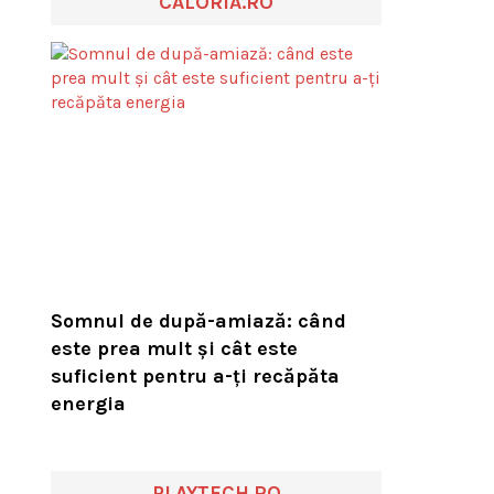
CALORIA.RO
Somnul de după-amiază: când
este prea mult și cât este
suficient pentru a-ți recăpăta
energia
PLAYTECH.RO