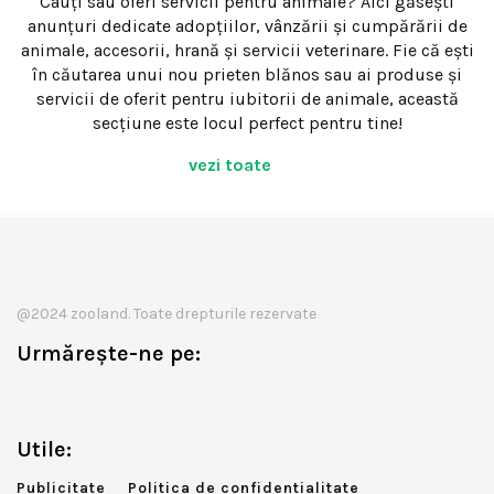
Cauți sau oferi servicii pentru animale? Aici găsești
anunțuri dedicate adopțiilor, vânzării și cumpărării de
animale, accesorii, hrană și servicii veterinare. Fie că ești
în căutarea unui nou prieten blănos sau ai produse și
servicii de oferit pentru iubitorii de animale, această
secțiune este locul perfect pentru tine!
vezi toate
@2024 zooland. Toate drepturile rezervate
Urmărește-ne pe:
Utile:
Publicitate
Politica de confidentialitate