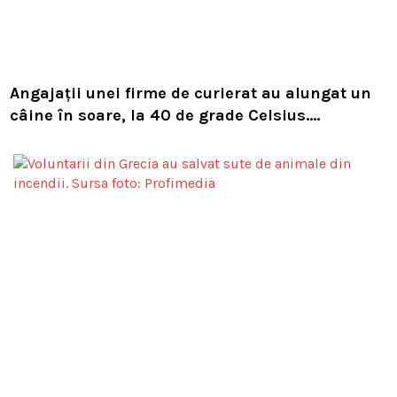
Angajații unei firme de curierat au alungat un
câine în soare, la 40 de grade Celsius.
Compania i-a concediat și caută acum animalul