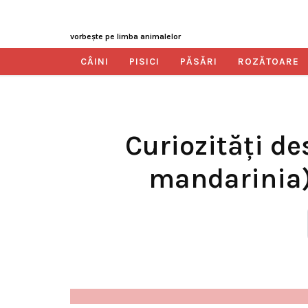
vorbeşte pe limba animalelor
CÂINI
PISICI
PĂSĂRI
ROZĂTOARE
Curiozități de
mandarinia).