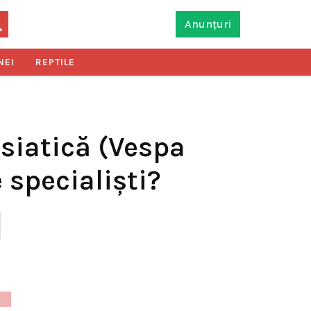
Anunțuri
NEI
REPTILE
asiatică (Vespa
 specialiști?