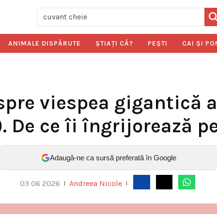
ANIMALE DISPĂRUTE
ŞTIAŢI CĂ?
PEŞTI
CAI ŞI PO
spre viespea gigantică 
 De ce îi îngrijorează pe
Adaugă-ne ca sursă preferată în Google
03 06 2026
Andreea Nicole
|
|