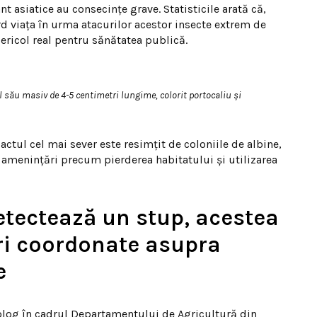
t asiatice au consecințe grave. Statisticile arată că,
rd viața în urma atacurilor acestor insecte extrem de
pericol real pentru sănătatea publică.
 său masiv de 4-5 centimetri lungime, colorit portocaliu și
ctul cel mai sever este resimțit de coloniile de albine,
e amenințări precum pierderea habitatului și utilizarea
etectează un stup, acestea
ri coordonate asupra
e
log în cadrul Departamentului de Agricultură din