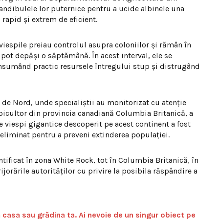
andibulele lor puternice pentru a ucide albinele una
 rapid și extrem de eficient.
iespile preiau controlul asupra coloniilor și rămân în
 pot depăși o săptămână. În acest interval, ele se
nsumând practic resursele întregului stup și distrugând
 de Nord, unde specialiștii au monitorizat cu atenție
apicultor din provincia canadiană Columbia Britanică, a
 viespi gigantice descoperit pe acest continent a fost
 eliminat pentru a preveni extinderea populației.
tificat în zona White Rock, tot în Columbia Britanică, în
jorările autorităților cu privire la posibila răspândire a
 casa sau grădina ta. Ai nevoie de un singur obiect pe