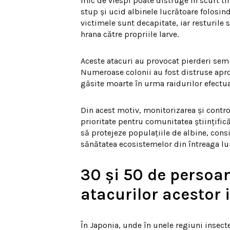
mic de viespi poate distruge în scurt ti
stup și ucid albinele lucrătoare folosi
victimele sunt decapitate, iar resturile
hrana către propriile larve.
Aceste atacuri au provocat pierderi semni
Numeroase colonii au fost distruse apro
găsite moarte în urma raidurilor efectu
Din acest motiv, monitorizarea și contro
prioritate pentru comunitatea științifică
să protejeze populațiile de albine, cons
sănătatea ecosistemelor din întreaga l
30 și 50 de persoan
atacurilor acestor 
În Japonia, unde în unele regiuni insecte