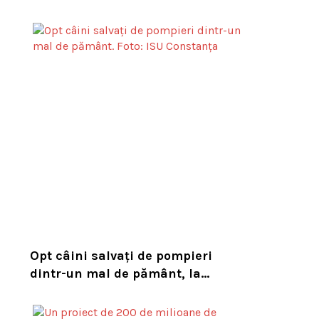
tigru în sălbăticie pentru a
readuce prădătorul dispărut în
habitatul său natural
Opt câini salvați de pompieri
dintr-un mal de pământ, la
Constanța. Puii au fost descoperiți
în timpul unor lucrări VIDEO