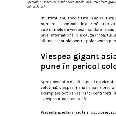
Specialiștii se tem că răspândirea speciei ar putea afecta grav c
bolilor. Foto: AI
În ultimii ani, specialiștii în apicultură
numeroase semnale de alarmă cu privire 
sub numele de viespea mandarinia sau vi
nivel internațional din cauza impactului
albine, esențiale pentru polenizarea pla
Viespea gigant asi
pune în pericol col
Spre deosebire de alte specii de viespi,
velutina), viespea mandarinia impresion
exemplare pot depăși cinci centimetri 
„viespea gigant asiatică”.
Prezența acestei insecte a fost observat