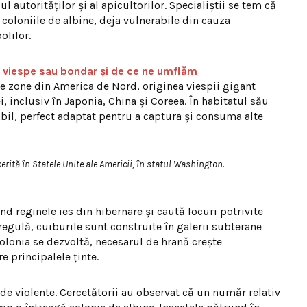
ul autorităților și al apicultorilor. Specialiștii se tem că
 coloniile de albine, deja vulnerabile din cauza
olilor.
ă, viespe sau bondar și de ce ne umflăm
te zone din America de Nord, originea viespii gigant
ei, inclusiv în Japonia, China și Coreea. În habitatul său
bil, perfect adaptat pentru a captura și consuma alte
rită în Statele Unite ale Americii, în statul Washington.
nd reginele ies din hibernare și caută locuri potrivite
regulă, cuiburile sunt construite în galerii subterane
colonia se dezvoltă, necesarul de hrană crește
e principalele ținte.
de violente. Cercetătorii au observat că un număr relativ