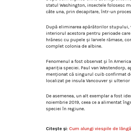
statul Washington, insectele folosesc m
câte una, prin decapitare, într-un proces
După eliminarea apărătorilor stupului, v
interiorul acestora pentru perioade care
hrănesc cu pupele și larvele rămase, co
complet colonia de albine.
Fenomenul a fost observat și în America
apariția speciei. Paul van Westendorp, 
menționat că singurul cuib confirmat de
localizat pe insula Vancouver și ulterior
De asemenea, un alt exemplar a fost iden
noiembrie 2019, ceea ce a alimentat îngri
speciei în regiune.
Citește și
:
Cum alungi viespile de lângă