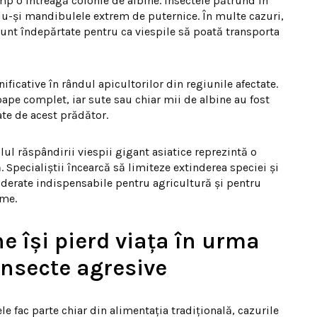
mp o întreagă colonie de albine. Insectele pătrund în
ndu-și mandibulele extrem de puternice. În multe cazuri,
 sunt îndepărtate pentru ca viespile să poată transporta
ficative în rândul apicultorilor din regiunile afectate.
ape complet, iar sute sau chiar mii de albine au fost
ate de acest prădător.
lul răspândirii viespii gigant asiatice reprezintă o
. Specialiștii încearcă să limiteze extinderea speciei și
iderate indispensabile pentru agricultură și pentru
ume.
e își pierd viața în urma
insecte agresive
le fac parte chiar din alimentația tradițională, cazurile