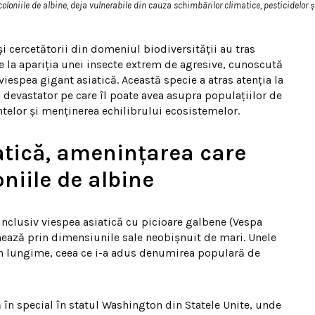
oloniile de albine, deja vulnerabile din cauza schimbărilor climatice, pesticidelor ș
 și cercetătorii din domeniul biodiversității au tras
la apariția unei insecte extrem de agresive, cunoscută
espea gigant asiatică. Această specie a atras atenția la
 devastator pe care îl poate avea asupra populațiilor de
ntelor și menținerea echilibrului ecosistemelor.
atică, amenințarea care
oniile de albine
 inclusiv viespea asiatică cu picioare galbene (Vespa
ează prin dimensiunile sale neobișnuit de mari. Unele
în lungime, ceea ce i-a adus denumirea populară de
ă în special în statul Washington din Statele Unite, unde