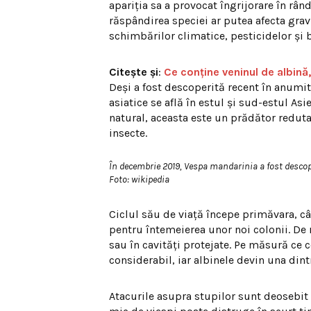
apariția sa a provocat îngrijorare în rând
răspândirea speciei ar putea afecta grav
schimbărilor climatice, pesticidelor și b
Citește și
:
Ce conține veninul de albin
Deși a fost descoperită recent în anumi
asiatice se află în estul și sud-estul Asi
natural, aceasta este un prădător reduta
insecte.
În decembrie 2019, Vespa mandarinia a fost descope
Foto: wikipedia
Ciclul său de viață începe primăvara, câ
pentru întemeierea unor noi colonii. De 
sau în cavități protejate. Pe măsură ce 
considerabil, iar albinele devin una dintr
Atacurile asupra stupilor sunt deosebit 