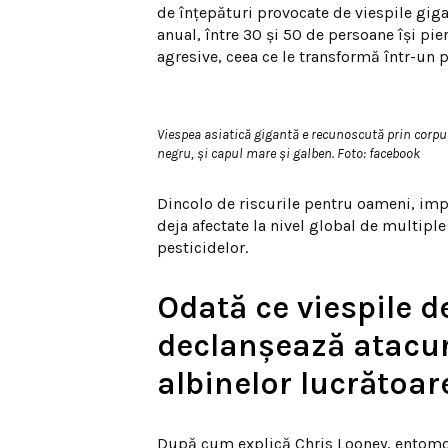
de înțepături provocate de viespile gigan
anual, între 30 și 50 de persoane își pie
agresive, ceea ce le transformă într-un 
Viespea asiatică gigantă e recunoscută prin corpul
negru, și capul mare și galben. Foto: facebook
Dincolo de riscurile pentru oameni, impa
deja afectate la nivel global de multipl
pesticidelor.
Odată ce viespile d
declanșează atacu
albinelor lucrătoar
După cum explică Chris Looney, entomo