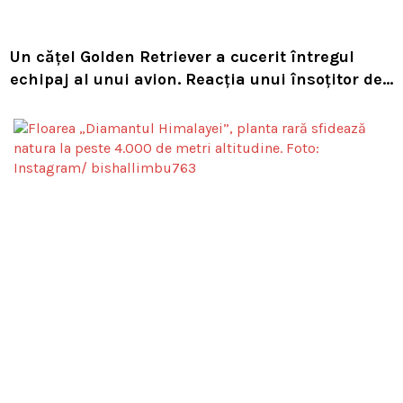
Un cățel Golden Retriever a cucerit întregul
echipaj al unui avion. Reacția unui însoțitor de
bord a devenit virală