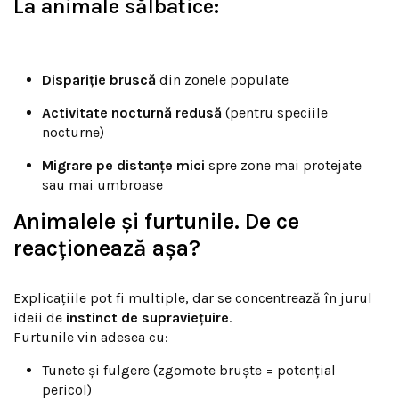
La animale sălbatice:
Dispariție bruscă
din zonele populate
Activitate nocturnă redusă
(pentru speciile
nocturne)
Migrare pe distanțe mici
spre zone mai protejate
sau mai umbroase
Animalele și furtunile. De ce
reacționează așa?
Explicațiile pot fi multiple, dar se concentrează în jurul
ideii de
instinct de supraviețuire
.
Furtunile vin adesea cu:
Tunete și fulgere (zgomote bruște = potențial
pericol)