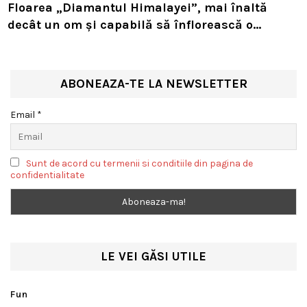
Floarea „Diamantul Himalayei”, mai înaltă
decât un om și capabilă să înflorească o
singură dată în viață. Planta rară sfidează
natura la peste 4.000 de metri altitudine
ABONEAZA-TE LA NEWSLETTER
Email *
Sunt de acord cu termenii si conditiile din pagina de
confidentialitate
LE VEI GĂSI UTILE
Fun