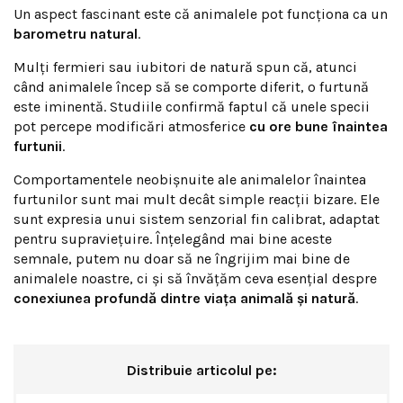
Un aspect fascinant este că animalele pot funcționa ca un
barometru natural
.
Mulți fermieri sau iubitori de natură spun că, atunci
când animalele încep să se comporte diferit, o furtună
este iminentă. Studiile confirmă faptul că unele specii
pot percepe modificări atmosferice
cu ore bune înaintea
furtunii
.
Comportamentele neobișnuite ale animalelor înaintea
furtunilor sunt mai mult decât simple reacții bizare. Ele
sunt expresia unui sistem senzorial fin calibrat, adaptat
pentru supraviețuire. Înțelegând mai bine aceste
semnale, putem nu doar să ne îngrijim mai bine de
animalele noastre, ci și să învățăm ceva esențial despre
conexiunea profundă dintre viața animală și natură
.
Distribuie articolul pe: