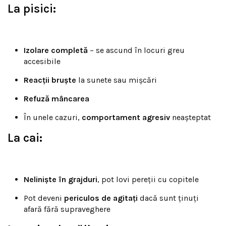
La pisici:
Izolare completă
– se ascund în locuri greu
accesibile
Reacții bruște
la sunete sau mișcări
Refuză mâncarea
În unele cazuri,
comportament agresiv
neașteptat
La cai:
Neliniște în grajduri
, pot lovi pereții cu copitele
Pot deveni
periculos de agitați
dacă sunt ținuți
afară fără supraveghere