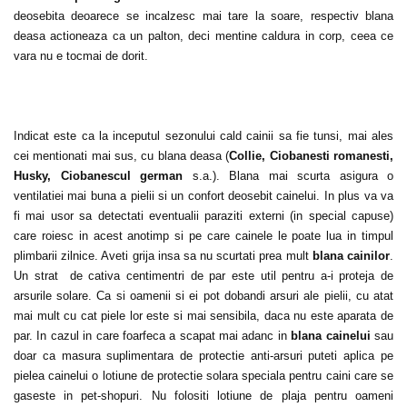
deosebita deoarece se incalzesc mai tare la soare, respectiv blana
deasa actioneaza ca un palton, deci mentine caldura in corp, ceea ce
vara nu e tocmai de dorit.
Indicat este ca la inceputul sezonului cald cainii sa fie tunsi, mai ales
cei mentionati mai sus, cu blana deasa (
Collie, Ciobanesti romanesti,
Husky, Ciobanescul german
s.a.). Blana mai scurta asigura o
ventilatiei mai buna a pielii si un confort deosebit cainelui. In plus va va
fi mai usor sa detectati eventualii paraziti externi (in special capuse)
care roiesc in acest anotimp si pe care cainele le poate lua in timpul
plimbarii zilnice. Aveti grija insa sa nu scurtati prea mult
blana cainilor
.
Un strat de cativa centimentri de par este util pentru a-i proteja de
arsurile solare. Ca si oamenii si ei pot dobandi arsuri ale pielii, cu atat
mai mult cu cat piele lor este si mai sensibila, daca nu este aparata de
par. In cazul in care foarfeca a scapat mai adanc in
blana cainelui
sau
doar ca masura suplimentara de protectie anti-arsuri puteti aplica pe
pielea cainelui o lotiune de protectie solara speciala pentru caini care se
gaseste in pet-shopuri. Nu folositi lotiune de plaja pentru oameni