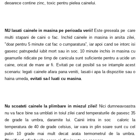
deoarece contine zinc, toxic pentru pielea cainelui.
NU lasati cainele in masina pe perioada verii!
Este greseala pe care
multi stapani de caini o fac. Inchid cainele in masina in arsita zilei,
"doar pentru 5 minute cat fac o cumparatura”, iar apoi cand se intorc isi
gasesc patrupedul iubit mort sau in soc. 10 minute inchis in masina cu
geamurile ridicate pe timp de canicula sunt suficiente pentru a ucide un
caine, oricat de mare ar fi. Evitati pe cat posibil sa se intample acest
scenariu: legati cainele afara pana veniti, lasati-i apa la dispozitie sau o
haina umeda,
evitati sa-l luati cu masina
.
Nu scoateti cainele la plimbare in miezul zilei!
Nici dumneavoastra
nu va face bine sa umblati in toiul zilei cand temperaturile de pasesc 35
de grade la umbra, daramite lui. Cainii intra in soc caloric la
temperatura de 40 de grade celsius, iar vara in plin soare sunt cu cel
putin 10 grade mai mult decat arata termometrul de la umbra.