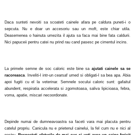
Daca sunteti nevoiti sa scoateti cainele afara pe caldura puneti-i o
sepcuta. Nu e doar un accesoriu sau un moft, este chiar utila.
Deasemenea o hainuta umezita il ajuta sa faca mai bine fata caldurii.
Nici papuceii pentru catei nu prind rau cand pasesc pe cimentul incins.
La primele semne de soc caloric este bine sa
ajutati cainele sa se
racoreasca
. Inveliti-l intr-un cearsaf umed si obligati-l sa bea apa. Abia
apoi fugiti cu el la veterinar. Semnele socului caloric sunt: gafaitul
abundent, respiratia accelerata si zgomotoasa, saliva lipicioasa, febra,
voma, apatie, miscari necoordonate.
Depinde numai de dumneavoastra sa faceti vara mai placuta pentru
catelul propriu. Canicula nu e prietenul cainelui, la fel cum nu e nici al
nostru.
Respectati sfaturile de mai sus si veti avea un caine fericit