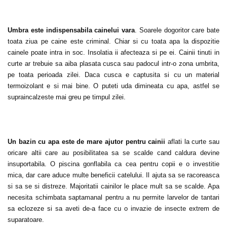
Umbra este indispensabila cainelui vara
. Soarele dogoritor care bate
toata ziua pe caine este criminal. Chiar si cu toata apa la dispozitie
cainele poate intra in soc. Insolatia ii afecteaza si pe ei. Cainii tinuti in
curte ar trebuie sa aiba plasata cusca sau padocul intr-o zona umbrita,
pe toata perioada zilei. Daca cusca e captusita si cu un material
termoizolant e si mai bine. O puteti uda dimineata cu apa, astfel se
supraincalzeste mai greu pe timpul zilei.
Un bazin cu apa este de mare ajutor pentru cainii
aflati la curte sau
oricare altii care au posibilitatea sa se scalde cand caldura devine
insuportabila. O piscina gonflabila ca cea pentru copii e o investitie
mica, dar care aduce multe beneficii catelului. Il ajuta sa se racoreasca
si sa se si distreze. Majoritatii cainilor le place mult sa se scalde. Apa
necesita schimbata saptamanal pentru a nu permite larvelor de tantari
sa eclozeze si sa aveti de-a face cu o invazie de insecte extrem de
suparatoare.