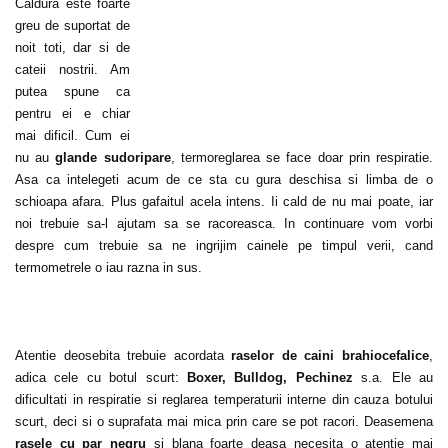
Caldura este foarte
greu de suportat de
noit toti, dar si de
cateii nostrii. Am
putea spune ca
pentru ei e chiar
mai dificil. Cum ei
nu au
glande sudoripare
, termoreglarea se face doar prin respiratie.
Asa ca intelegeti acum de ce sta cu gura deschisa si limba de o
schioapa afara. Plus gafaitul acela intens. Ii cald de nu mai poate, iar
noi trebuie sa-l ajutam sa se racoreasca. In continuare vom vorbi
despre cum trebuie sa ne ingrijim cainele pe timpul verii, cand
termometrele o iau razna in sus.
Atentie deosebita trebuie acordata
raselor de caini brahiocefalice
,
adica cele cu botul scurt:
Boxer, Bulldog, Pechinez
s.a. Ele au
dificultati in respiratie si reglarea temperaturii interne din cauza botului
scurt, deci si o suprafata mai mica prin care se pot racori. Deasemena
rasele cu par negru
si blana foarte deasa necesita o atentie mai