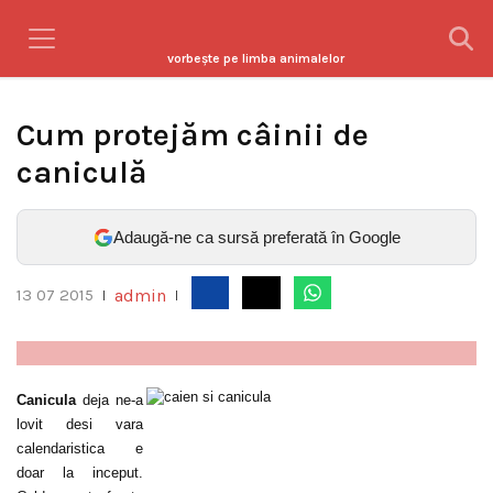
vorbeşte pe limba animalelor
Cum protejăm câinii de
caniculă
Adaugă-ne ca sursă preferată în Google
admin
13 07 2015
|
|
Canicula
deja ne-a
lovit desi vara
calendaristica e
doar la inceput.