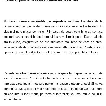
Planificati plimbarile seara si dimineata pe racoare
.
Nu lasati cainele sa umble pe suprafete incinse
. Pernitele de la
picioare sunt acoperite de o piele sensibila care se arde foarte usor. In
plus nici nu e placut pentru el. Plimbarea de seara este bine sa se faca
cat mai tarziu, cand betonul orasului s-a mai racit putin. Daca cainele
sta in curte, asigurati-va ca are suprafata mai rece pe care sa stea,
iarba este ideala in acest sens sau pavaj aflat la umbra. Puteti uda cu
apa rece padocul unde sta cainele pentru a fi mai suportabila caldura.
Cainele sa aiba mereu apa rece si proaspata la dispozitie
pe timp de
vara si nu numai. Apa il ajuta foarte bine sa se racoreasca. Un caine
fara apa vara, lasat in caldura nu va mai apuca ziua urmatoare! Si nu va
doriti asta. Daca plecati mai mult timp de acasa, lasati un vas mai mare
cu apa intr-un loc umbrit, pe toata durata zilei; sau mai multe boluri in
locuri diferite.