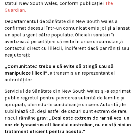
statul New South Wales, conform publicației
The
Guardian.
Departamentul de Sănătate din New South Wales a
confirmat decesul într-un comunicat emis joi și a lansat
un apel urgent către populație. Oficialii sanitari îi
avertizează pe cetățeni să evite în orice circumstanță
contactul direct cu liliecii, indiferent dacă par răniți sau
neajutorați:
„Comunitatea trebuie să evite să atingă sau să
manipuleze liliecii”,
a transmis un reprezentant al
autorităților.
Serviciul de Sănătate din New South Wales și-a exprimat
public regretul pentru pierderea suferită de familie și
apropiați, oferindu-le condoleanțe sincere. Autoritățile
subliniază că, deși astfel de cazuri sunt extrem de rare,
riscul rămâne grav:
„Deși este extrem de rar să vezi un
caz de lyssavirus al liliacului australian, nu există niciun
tratament eficient pentru acesta.”