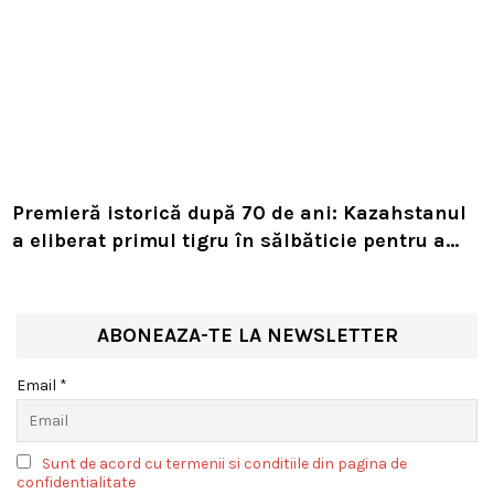
Premieră istorică după 70 de ani: Kazahstanul
a eliberat primul tigru în sălbăticie pentru a
readuce prădătorul dispărut în habitatul său
natural
ABONEAZA-TE LA NEWSLETTER
Email *
Sunt de acord cu termenii si conditiile din pagina de
confidentialitate