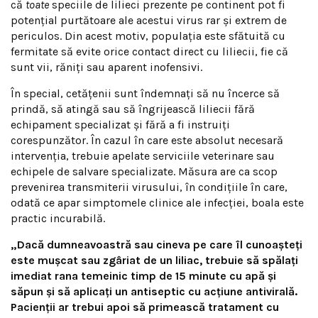
că
toate
speciile de lilieci prezente pe continent pot fi
potențial purtătoare ale acestui virus rar și extrem de
periculos. Din acest motiv, populația este sfătuită cu
fermitate să evite orice contact direct cu liliecii, fie că
sunt vii, răniți sau aparent inofensivi.
În special, cetățenii sunt îndemnați să nu încerce să
prindă, să atingă sau să îngrijească liliecii fără
echipament specializat și fără a fi instruiți
corespunzător. În cazul în care este absolut necesară
intervenția, trebuie apelate serviciile veterinare sau
echipele de salvare specializate. Măsura are ca scop
prevenirea transmiterii virusului, în condițiile în care,
odată ce apar simptomele clinice ale infecției, boala este
practic incurabilă.
„Dacă dumneavoastră sau cineva pe care îl cunoașteți
este mușcat sau zgâriat de un liliac, trebuie să spălați
imediat rana temeinic timp de 15 minute cu apă și
săpun și să aplicați un antiseptic cu acțiune antivirală.
Pacienții ar trebui apoi să primească tratament cu