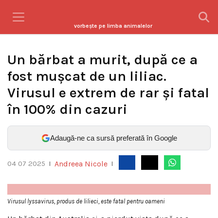
vorbeşte pe limba animalelor
Un bărbat a murit, după ce a
fost mușcat de un liliac.
Virusul e extrem de rar și fatal
în 100% din cazuri
Adaugă-ne ca sursă preferată în Google
Andreea Nicole
04 07 2025
|
|
Virusul lyssavirus, produs de lilieci, este fatal pentru oameni