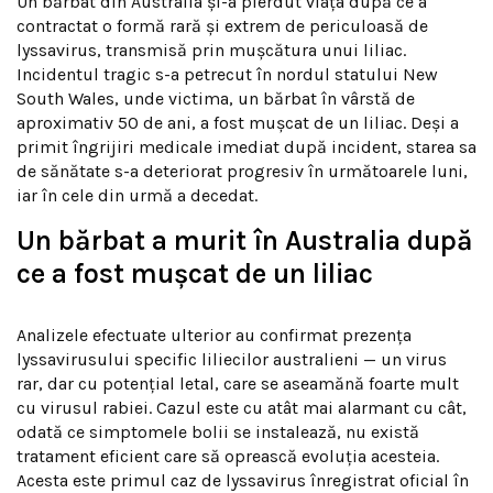
Un bărbat din Australia și-a pierdut viața după ce a
contractat o formă rară și extrem de periculoasă de
lyssavirus, transmisă prin mușcătura unui liliac.
Incidentul tragic s-a petrecut în nordul statului New
South Wales, unde victima, un bărbat în vârstă de
aproximativ 50 de ani, a fost mușcat de un liliac. Deși a
primit îngrijiri medicale imediat după incident, starea sa
de sănătate s-a deteriorat progresiv în următoarele luni,
iar în cele din urmă a decedat.
Un bărbat a murit în Australia după
ce a fost mușcat de un liliac
Analizele efectuate ulterior au confirmat prezența
lyssavirusului specific liliecilor australieni — un virus
rar, dar cu potențial letal, care se aseamănă foarte mult
cu virusul rabiei. Cazul este cu atât mai alarmant cu cât,
odată ce simptomele bolii se instalează, nu există
tratament eficient care să oprească evoluția acesteia.
Acesta este primul caz de lyssavirus înregistrat oficial în