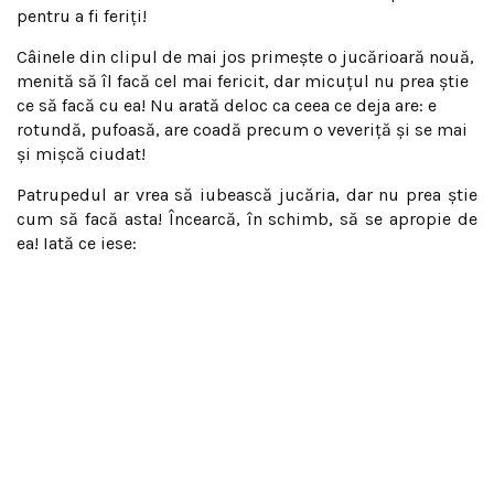
pentru a fi feriţi!
Câinele din clipul de mai jos primeşte o jucărioară nouă,
menită să îl facă cel mai fericit, dar micuţul nu prea ştie
ce să facă cu ea! Nu arată deloc ca ceea ce deja are: e
rotundă, pufoasă, are coadă precum o veveriţă şi se mai
şi mişcă ciudat!
Patrupedul ar vrea să iubească jucăria, dar nu prea ştie
cum să facă asta! Încearcă, în schimb, să se apropie de
ea! Iată ce iese: