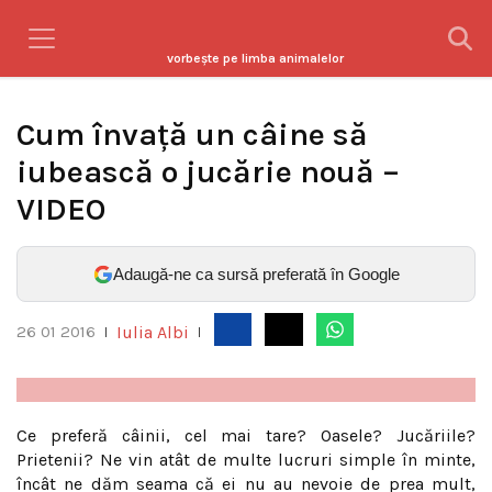
vorbeşte pe limba animalelor
Cum învaţă un câine să
iubească o jucărie nouă –
VIDEO
Adaugă-ne ca sursă preferată în Google
Iulia Albi
26 01 2016
|
|
Ce preferă câinii, cel mai tare? Oasele? Jucăriile?
Prietenii? Ne vin atât de multe lucruri simple în minte,
încât ne dăm seama că ei nu au nevoie de prea mult,