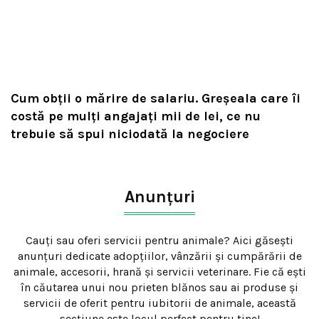
Cum obții o mărire de salariu. Greșeala care îi
costă pe mulți angajați mii de lei, ce nu
trebuie să spui niciodată la negociere
Anunțuri
Cauți sau oferi servicii pentru animale? Aici găsești
anunțuri dedicate adopțiilor, vânzării și cumpărării de
animale, accesorii, hrană și servicii veterinare. Fie că ești
în căutarea unui nou prieten blănos sau ai produse și
servicii de oferit pentru iubitorii de animale, această
secțiune este locul perfect pentru tine!