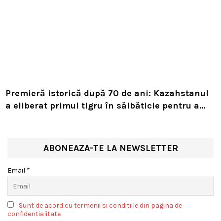
Premieră istorică după 70 de ani: Kazahstanul
a eliberat primul tigru în sălbăticie pentru a
readuce prădătorul dispărut în habitatul său
natural
ABONEAZA-TE LA NEWSLETTER
Email *
Sunt de acord cu termenii si conditiile din pagina de
confidentialitate