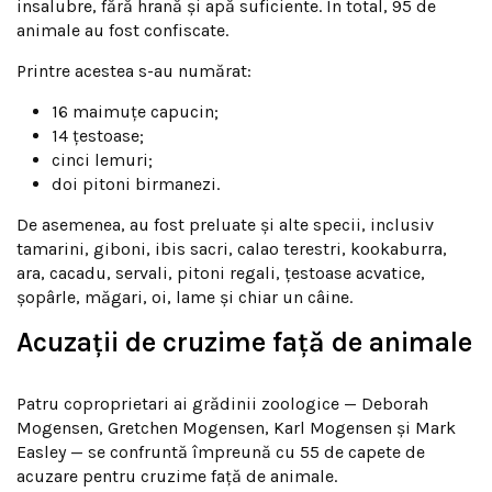
insalubre, fără hrană și apă suficiente. În total, 95 de
animale au fost confiscate.
Printre acestea s-au numărat:
16 maimuțe capucin;
14 țestoase;
cinci lemuri;
doi pitoni birmanezi.
De asemenea, au fost preluate și alte specii, inclusiv
tamarini, giboni, ibis sacri, calao terestri, kookaburra,
ara, cacadu, servali, pitoni regali, țestoase acvatice,
șopârle, măgari, oi, lame și chiar un câine.
Acuzații de cruzime față de animale
Patru coproprietari ai grădinii zoologice — Deborah
Mogensen, Gretchen Mogensen, Karl Mogensen și Mark
Easley — se confruntă împreună cu 55 de capete de
acuzare pentru cruzime față de animale.