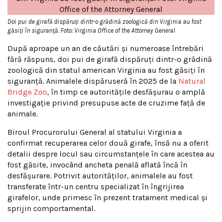
Doi pui de girafă dispăruți dintr-o grădină zoologică din Virginia au fost
găsiți în siguranță. Foto: Virginia Office of the Attorney General
După aproape un an de căutări și numeroase întrebări
fără răspuns, doi pui de girafă dispăruți dintr-o grădină
zoologică din statul american Virginia au fost găsiți în
siguranță. Animalele dispăruseră în 2025 de la
Natural
Bridge Zoo
, în timp ce autoritățile desfășurau o amplă
investigație privind presupuse acte de cruzime față de
animale.
Biroul Procurorului General al statului Virginia a
confirmat recuperarea celor două girafe, însă nu a oferit
detalii despre locul sau circumstanțele în care acestea au
fost găsite, invocând ancheta penală aflată încă în
desfășurare. Potrivit autorităților, animalele au fost
transferate într-un centru specializat în îngrijirea
girafelor, unde primesc în prezent tratament medical și
sprijin comportamental.