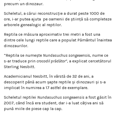
precum un dinozaur.
Scheletul, a cărui reconstrucție a durat peste 1000 de
ore, i-ar putea ajuta pe oamenii de știință să completeze
arborele genealogic al reptilor.
Reptila ce măsura aproximativ trei metri a fost una
dintre cele lungi reptile care a populat Pământul înaintea
dinozaurilor.
“Reptila se numește
Nundasuchus songeaensi
s, nume ce
s-ar traduce prin
crocodil prădător”
, a explicat cercetătorul
Sterling Nesbitt.
Academicianul Nesbitt, în vârstă de 32 de ani, a
descoperit până acum șapte reptile și dinozauri și s-a
implicat în numirea a 17 astfel de exemplare.
Scheletul reptilei
Nundasuchus songeaensis
a fost găsit în
2007, când încă era student, dar i-a luat câțiva ani să
pună miile de piese cap la cap.