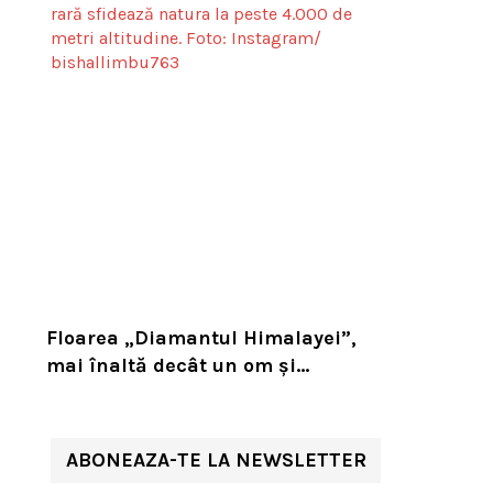
Floarea „Diamantul Himalayei”,
mai înaltă decât un om și
capabilă să înflorească o singură
dată în viață. Planta rară sfidează
natura la peste 4.000 de metri
ABONEAZA-TE LA NEWSLETTER
altitudine