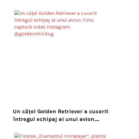
cale de dispariție, lansat de
Leonardo DiCaprio și Jeff Bezos
Un cățel Golden Retriever a cucerit
întregul echipaj al unui avion.
Reacția unui însoțitor de bord a
devenit virală