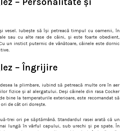
ez – Personalitate și
și vesel. Iubește să își petreacă timpul cu oamenii, în
ale sau cu alte rase de câini, și este foarte obedient,
Cu un instict puternic de vânătoare, câinele este dornic
tive.
ez – Îngrijire
desea la plimbare, iubind să petreacă multe ore în aer
iilor fizice și al alergatului. Deși câinele din rasa Cocker
de bine la temperaturile exterioare, este recomandat să
 ori de cât ori dorește.
uă-trei ori pe săptămână. Standardul rasei arată că un
ai lungă în vârful capului, sub urechi şi pe spate. În