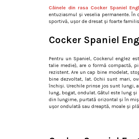
Câinele din rasa Cocker Spaniel Eng
entuziasmul și veselia permanente. În c
sportivă, ușor de dresat și foarte familis
Cocker Spaniel Engl
Pentru un Spaniel, Cockerul englez est
talie medie), are o formă compactă, pic
rezistent. Are un cap bine modelat, stop
bine dezvoltat, lat. Ochii sunt mari, o
închişi. Urechile prinse jos sunt lungi, 
lung, bogat, ondulat. Gâtul este lung şi
din lungime, purtată orizontal şi în mişc
ușor ondulată sau dreaptă, moale și plă