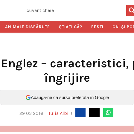
ANIMALE DISPĂRUTE
ŞTIAŢI CĂ?
PEŞTI
CAI ŞI PO
Englez – caracteristici, 
îngrijire
Adaugă-ne ca sursă preferată în Google
29 03 2016
Iulia Albi
|
|