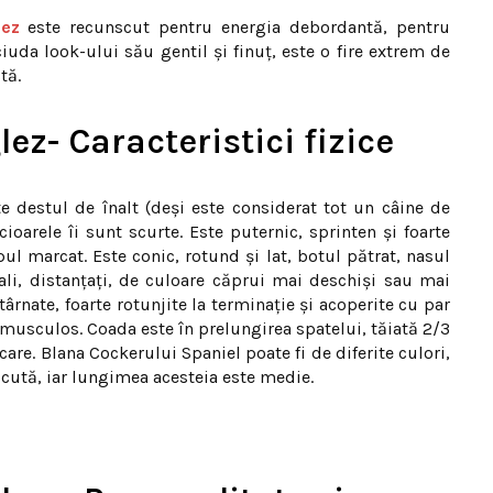
lez
este recunscut pentru energia debordantă, pentru
iuda look-ului său gentil și finuț, este o fire extrem de
tă.
ez- Caracteristici fizice
e destul de înalt (deși este considerat tot un câine de
ioarele îi sunt scurte. Este puternic, sprinten şi foarte
ul marcat. Este conic, rotund şi lat, botul pătrat, nasul
vali, distanţaţi, de culoare căprui mai deschişi sau mai
atârnate, foarte rotunjite la terminaţie şi acoperite cu par
 musculos. Coada este în prelungirea spatelui, tăiată 2/3
are. Blana Cockerului Spaniel poate fi de diferite culori,
cută, iar lungimea acesteia este medie.