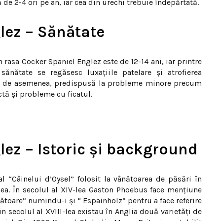
de 2-4 ori pe an, iar cea din urechi trebuie îndepărtată.
lez – Sănătate
 rasa Cocker Spaniel Englez este de 12-14 ani, iar printre
ănătate se regăsesc luxațiile patelare și atrofierea
te, de asemenea, predispusă la probleme minore precum
ctă și probleme cu ficatul.
lez – Istoric și background
l “Câinelui d’Oysel” folosit la vânătoarea de păsări în
-lea. În secolul al XIV-lea Gaston Phoebus face menţiune
nătoare” numindu-i şi “ Espainholz” pentru a face referire
in secolul al XVIII-lea existau în Anglia două varietăţi de