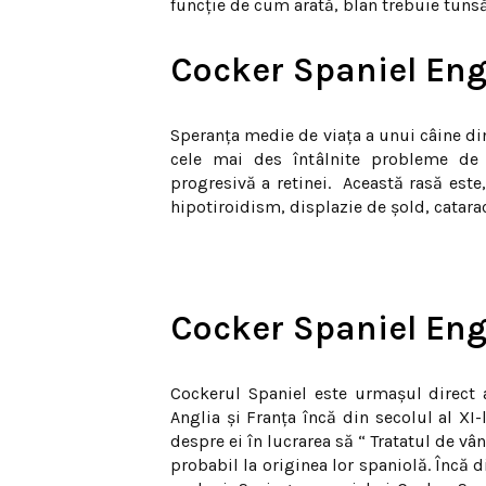
funcţie de cum arată, blan trebuie tunsă 
Cocker Spaniel Eng
Speranța medie de viața a unui câine din
cele mai des întâlnite probleme de s
progresivă a retinei. Această rasă es
hipotiroidism, displazie de șold, catara
Cocker Spaniel Eng
Cockerul Spaniel este urmaşul direct a
Anglia şi Franţa încă din secolul al XI
despre ei în lucrarea să “ Tratatul de vâ
probabil la originea lor spaniolă. Încă d