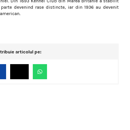
niel. Din 1893 Kennel Club din Marea Britanie a stabilit
 parte devenind rase distincte, iar din 1936 au devenit
 american.
tribuie articolul pe: