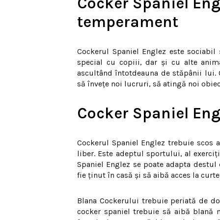
Cocker Spaniel Engl
temperament
Cockerul Spaniel Englez este sociabil 
special cu copiii, dar și cu alte anim
a
scultând întotdeauna de stăpânii lui. 
să învețe noi lucruri, să atingă noi obiec
Cocker Spaniel Engl
Cockerul Spaniel Englez trebuie scos a
liber. Este adeptul sportului, al exerciț
Spaniel Englez se poate adapta destul 
fie ținut în casă și să aibă acces la curte
Blana Cockerului trebuie periată de do
cocker spaniel trebuie să aibă blană m