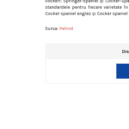
cockeri: Springer-spaniel şi Cocker-Spa
standardele pentru fiecare varietate în
Cocker spaniel englez şi Cocker spaniel
Sursa:
Petmd
Dis