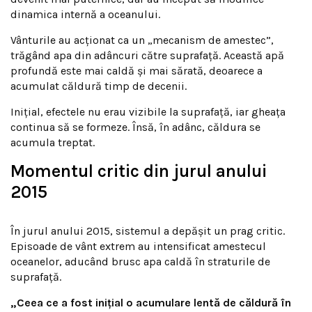
dinamica internă a oceanului.
Vânturile au acționat ca un „mecanism de amestec”,
trăgând apa din adâncuri către suprafață. Această apă
profundă este mai caldă și mai sărată, deoarece a
acumulat căldură timp de decenii.
Inițial, efectele nu erau vizibile la suprafață, iar gheața
continua să se formeze. Însă, în adânc, căldura se
acumula treptat.
Momentul critic din jurul anului
2015
În jurul anului 2015, sistemul a depășit un prag critic.
Episoade de vânt extrem au intensificat amestecul
oceanelor, aducând brusc apa caldă în straturile de
suprafață.
„Ceea ce a fost inițial o acumulare lentă de căldură în