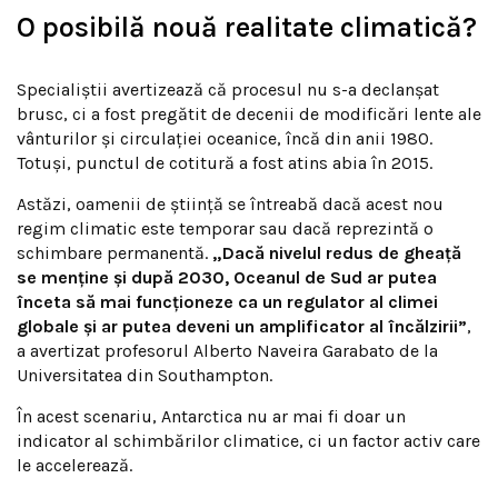
O posibilă nouă realitate climatică?
Specialiștii avertizează că procesul nu s-a declanșat
brusc, ci a fost pregătit de decenii de modificări lente ale
vânturilor și circulației oceanice, încă din anii 1980.
Totuși, punctul de cotitură a fost atins abia în 2015.
Astăzi, oamenii de știință se întreabă dacă acest nou
regim climatic este temporar sau dacă reprezintă o
schimbare permanentă.
„Dacă nivelul redus de gheață
se menține și după 2030, Oceanul de Sud ar putea
înceta să mai funcționeze ca un regulator al climei
globale și ar putea deveni un amplificator al încălzirii”
,
a avertizat profesorul Alberto Naveira Garabato de la
Universitatea din Southampton.
În acest scenariu, Antarctica nu ar mai fi doar un
indicator al schimbărilor climatice, ci un factor activ care
le accelerează.