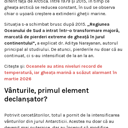
diferit față de Arctica. Între 1979 și 2015, în timp ce
gheața arctică se reducea constant, în sud se observa
chiar o ușoară creștere a extinderii gheții marine.
Situația s-a schimbat brusc după 2015.
„Regiunea
Oceanului de Sud a intrat într-o transformare majoră,
marcată de pierderi extreme de gheață în jurul
continentului”,
a explicat dr. Aditya Narayanan, autorul
principal al studiului. De atunci, pierderile nu doar că au
continuat, ci s-au intensificat de la an la an.
Citește și:
Oceanele au atins niveluri record de
temperatură, iar gheața marină a scăzut alarmant în
martie 2026
Vânturile, primul element
declanșator?
Potrivit cercetătorilor, totul a pornit de la intensificarea
vânturilor din jurul Antarcticii. Acestea nu doar că au
devenit mai puternice, dar au început să modifice