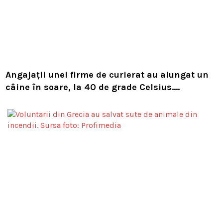
Angajații unei firme de curierat au alungat un
câine în soare, la 40 de grade Celsius.
Compania i-a concediat și caută acum animalul