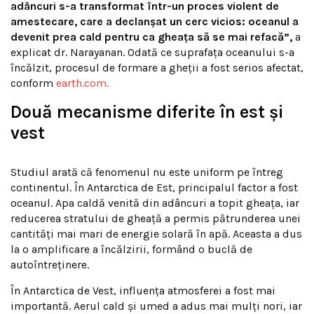
adâncuri s-a transformat într-un proces violent de
amestecare, care a declanșat un cerc vicios: oceanul a
devenit prea cald pentru ca gheața să se mai refacă”,
a
explicat dr. Narayanan. Odată ce suprafața oceanului s-a
încălzit, procesul de formare a gheții a fost serios afectat,
conform
earth.com.
Două mecanisme diferite în est și
vest
Studiul arată că fenomenul nu este uniform pe întreg
continentul. În Antarctica de Est, principalul factor a fost
oceanul. Apa caldă venită din adâncuri a topit gheața, iar
reducerea stratului de gheață a permis pătrunderea unei
cantități mai mari de energie solară în apă. Aceasta a dus
la o amplificare a încălzirii, formând o buclă de
autoîntreținere.
În Antarctica de Vest, influența atmosferei a fost mai
importantă. Aerul cald și umed a adus mai mulți nori, iar