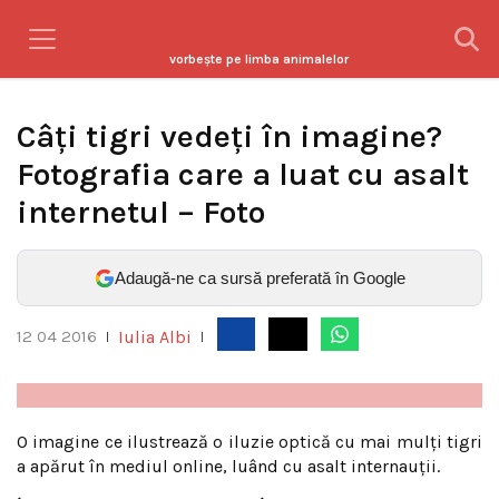
vorbeşte pe limba animalelor
Câți tigri vedeți în imagine?
Fotografia care a luat cu asalt
internetul – Foto
Adaugă-ne ca sursă preferată în Google
Iulia Albi
12 04 2016
|
|
O imagine ce ilustrează o iluzie optică cu mai mulţi tigri
a apărut în mediul online, luând cu asalt internauții.