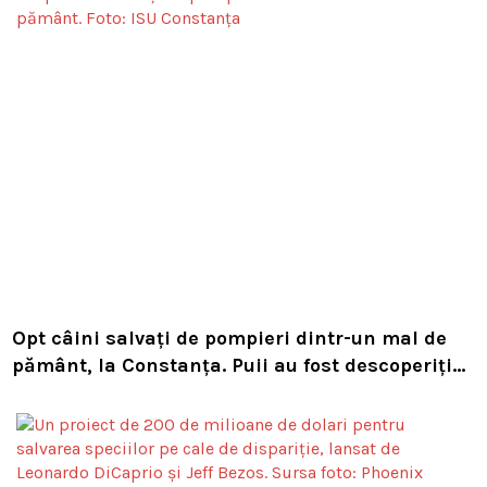
Opt câini salvați de pompieri dintr-un mal de
pământ, la Constanța. Puii au fost descoperiți
în timpul unor lucrări VIDEO