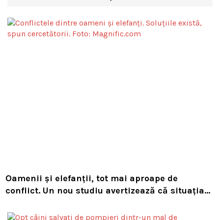
Oamenii și elefanții, tot mai aproape de
conflict. Un nou studiu avertizează că situația
s-ar putea agrava dramatic până la sfârșitul
secolului