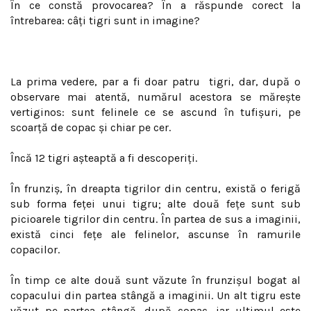
În ce constă provocarea? În a răspunde corect la
întrebarea: câți tigri sunt in imagine?
La prima vedere, par a fi doar patru tigri, dar, după o
observare mai atentă, numărul acestora se mărește
vertiginos: sunt felinele ce se ascund în tufişuri, pe
scoarţă de copac şi chiar pe cer.
Încă 12 tigri aşteaptă a fi descoperiţi.
În frunziş, în dreapta tigrilor din centru, există o ferigă
sub forma feţei unui tigru; alte două feţe sunt sub
picioarele tigrilor din centru. În partea de sus a imaginii,
există cinci feţe ale felinelor, ascunse în ramurile
copacilor.
În timp ce alte două sunt văzute în frunzişul bogat al
copacului din partea stângă a imaginii. Un alt tigru este
văzut pe partea stângă, după copac, iar ultimul este