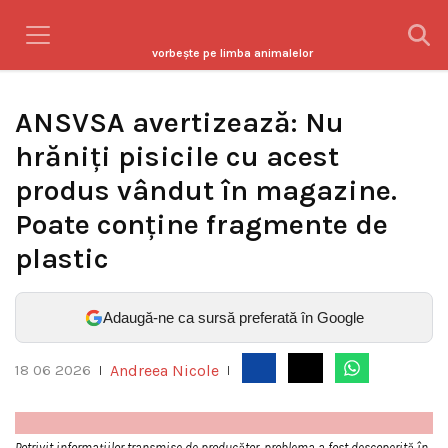
vorbeşte pe limba animalelor
ANSVSA avertizează: Nu
hrăniți pisicile cu acest
produs vândut în magazine.
Poate conține fragmente de
plastic
Adaugă-ne ca sursă preferată în Google
Andreea Nicole
18 06 2026
|
|
Potrivit informațiilor transmise de producător, problema a fost descoperită în