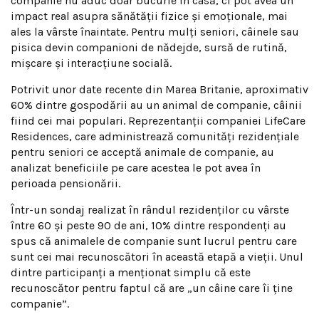
companie nu aduc doar bucurie în casă, ci pot avea un
impact real asupra sănătății fizice și emoționale, mai
ales la vârste înaintate. Pentru mulți seniori, câinele sau
pisica devin companioni de nădejde, sursă de rutină,
mișcare și interacțiune socială.
Potrivit unor date recente din Marea Britanie, aproximativ
60% dintre gospodării au un animal de companie, câinii
fiind cei mai populari. Reprezentanții companiei LifeCare
Residences, care administrează comunități rezidențiale
pentru seniori ce acceptă animale de companie, au
analizat beneficiile pe care acestea le pot avea în
perioada pensionării.
Într-un sondaj realizat în rândul rezidenților cu vârste
între 60 și peste 90 de ani, 10% dintre respondenți au
spus că animalele de companie sunt lucrul pentru care
sunt cei mai recunoscători în această etapă a vieții. Unul
dintre participanți a menționat simplu că este
recunoscător pentru faptul că are „un câine care îi ține
companie”.