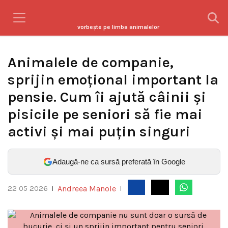
vorbeşte pe limba animalelor
Animalele de companie,
sprijin emoțional important la
pensie. Cum îi ajută câinii și
pisicile pe seniori să fie mai
activi și mai puțin singuri
Adaugă-ne ca sursă preferată în Google
Andreea Manole
22 05 2026
|
|