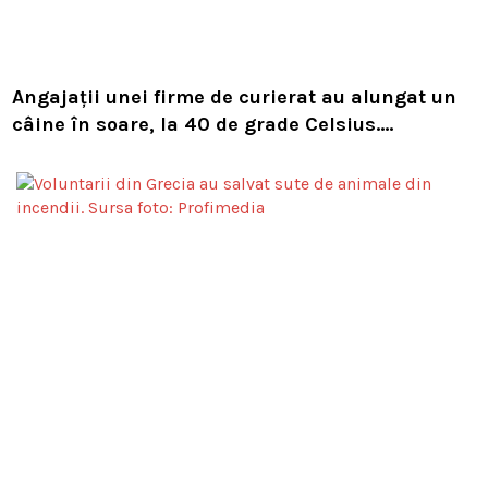
Angajații unei firme de curierat au alungat un
câine în soare, la 40 de grade Celsius.
Compania i-a concediat și caută acum animalul