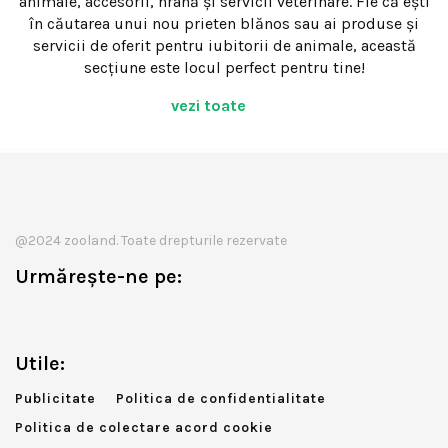
animale, accesorii, hrană și servicii veterinare. Fie că ești
în căutarea unui nou prieten blănos sau ai produse și
servicii de oferit pentru iubitorii de animale, această
secțiune este locul perfect pentru tine!
vezi toate
@2024 zooland. Toate drepturile rezervate
Urmărește-ne pe:
Utile:
Publicitate
Politica de confidentialitate
Politica de colectare acord cookie