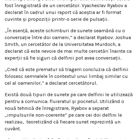
fost înregistrată de un cercetător. Vyacheslav Ryabov a
declarat în cadrul unui raport că aceştia ar fi format
cuvinte şi propoziţii printr-o serie de pulsaţii.
,,În esenţă, aceste schimburi de sunete seamănă cu o
conversaţie între doi oameni,” a declarat Ryabov. Joshua
Smith, un cercetător de la Universitatea Murdoch, a
declarat că este nevoie de mai multe cercetări înainte ca
experţii să fie siguri că delfinii pot avea conversaţii.
,,Cred că este prematur să tragem concluzia că delfinii
folosesc semnalele în contextul unui limbaj similar cu
cel al oamenilor,” a declarat cercetătorul.
Există două tipuri de sunete pe care delfinii le utilizează
pentru a comunica: fluieratul şi pocnetul. Utilizând o
nouă tehnică de înregistrare, Ryabov a separat
,,impulsurile non-coerente” pe care cei doi delfini le
realizau, teoretizând că fiecare sunet reprezintă un
cuvânt.