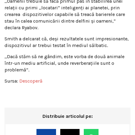
,,Oamenii trebuie să facă primul pas în stabilirea unei
relaţii cu primi ,,locatari” inteligenţi ai planetei, prin
crearea dispozitivelor capabile să treacă barierele care
stau în calea comunicării dintre delfini şi oameni,”
declara Ryabov.
Smith a delcarat că, deşi rezultatele sunt impresionante,
dispozitivul ar trebui testat în mediul sălbatic.
,,Dacă stăm să ne gândim, este vorba de două animale
într-un mediu artificial, unde reverberaţiile sunt o
problemă”.
Sursa:
Descoperă
Distribuie articolul pe: