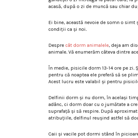
acasă, după o zi de muncă sau chiar du
Ei bine, această nevoie de somn o simt ş
condiţii ca şi noi.
Despre
cât dorm animalele
, deja am dis
animale. Vă enumerăm câteva dintre ace
În medie, pisicile dorm 13-14 ore pe zi. 
pentru că noaptea ele preferă să se plim
Acest lucru este valabil şi pentru pisicil
Delfinii dorm şi nu dorm, în acelaşi ti
adânc, ci dorm doar cu o jumătate a crei
suprafaţă şi să respire. După aproximat
atribuţiile, delfinul reuşind astfel să d
Caii şi vacile pot dormi stând în picio