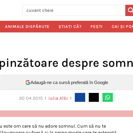
ANIMALE DISPĂRUTE
ŞTIAŢI CĂ?
PEŞTI
CAI ŞI PO
rpinzătoare despre som
Adaugă-ne ca sursă preferată în Google
30 04 2015
Iulia Albi
|
|
 nu este om care să nu adore somnul. Cum să nu te
 plăpumioara pufoasă şi la perna moale care te aşteaptă