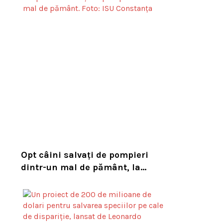
habitatul său natural
Opt câini salvați de pompieri
dintr-un mal de pământ, la
Constanța. Puii au fost descoperiți
în timpul unor lucrări VIDEO