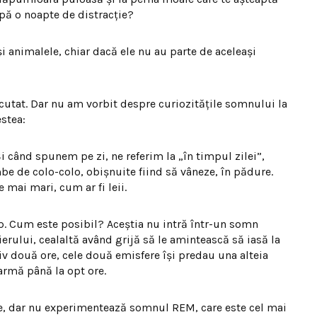
pă o noapte de distracţie?
i animalele, chiar dacă ele nu au parte de aceleaşi
cutat. Dar nu am vorbit despre curiozităţile somnului la
stea:
Şi când spunem pe zi, ne referim la „în timpul zilei”,
be de colo-colo, obişnuite fiind să vâneze, în pădure.
e mai mari, cum ar fi leii.
mp. Cum este posibil? Aceştia nu intră într-un somn
erului, cealaltă având grijă să le amintească să iasă la
iv două ore, cele două emisfere îşi predau una alteia
oarmă până la opt ore.
are, dar nu experimentează somnul REM, care este cel mai