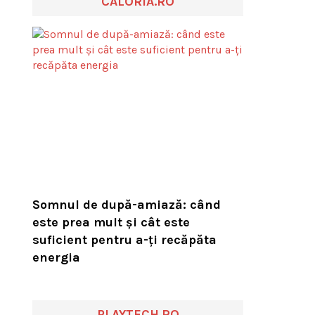
CALORIA.RO
Somnul de după-amiază: când
este prea mult și cât este
suficient pentru a-ți recăpăta
energia
PLAYTECH.RO