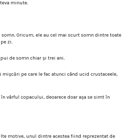
âteva minute.
ră somn. Oricum, ele au cel mai scurt somn dintre toate
pe zi.
pui de somn chiar şi trei ani.
i mişcări pe care le fac atunci când ucid crustaceele,
 în vârful copacului, deoarece doar aşa se simt în
lte motive, unul dintre acestea fiind reprezentat de