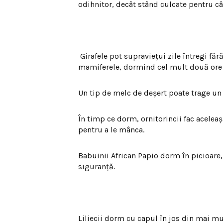
odihnitor, decât stând culcate pentru c
Girafele pot supravieţui zile întregi fă
mamiferele, dormind cel mult două ore 
Un tip de melc de deşert poate trage un 
În timp ce dorm, ornitorincii fac aceleaş
pentru a le mânca.
Babuinii African Papio dorm în picioare,
siguranţă.
Liliecii dorm cu capul în jos din mai mu