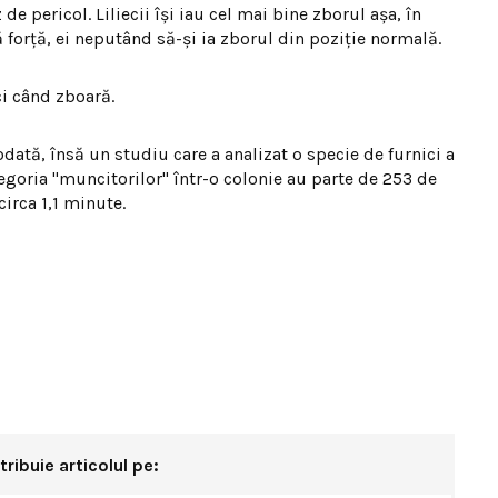
de pericol. Liliecii îşi iau cel mai bine zborul aşa, în
ă forţă, ei neputând să-şi ia zborul din poziţie normală.
ci când zboară.
dată, însă un studiu care a analizat o specie de furnici a
tegoria "muncitorilor" într-o colonie au parte de 253 de
irca 1,1 minute.
tribuie articolul pe: