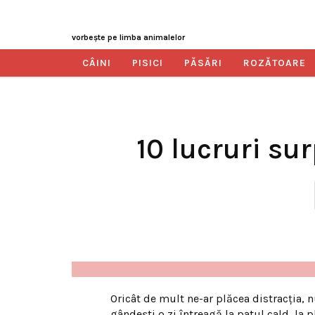
vorbeşte pe limba animalelor
CÂINI
PISICI
PĂSĂRI
ROZĂTOARE
10 lucruri su
Oricât de mult ne-ar plăcea distracţia,
gândeşti o zi întreagă la patul cald, la