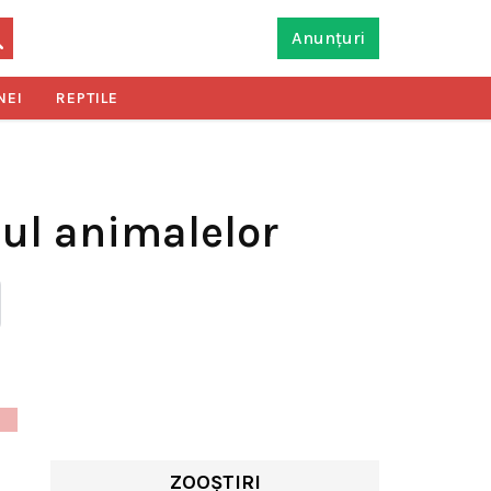
Anunțuri
NEI
REPTILE
nul animalelor
ZOOȘTIRI