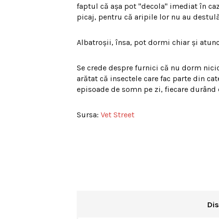
faptul că aşa pot "decola" imediat în caz 
picaj, pentru că aripile lor nu au destul
Albatroşii, însa, pot dormi chiar şi atun
Se crede despre furnici că nu dorm nicio
arătat că insectele care fac parte din ca
episoade de somn pe zi, fiecare durând c
Sursa:
Vet Street
Dis