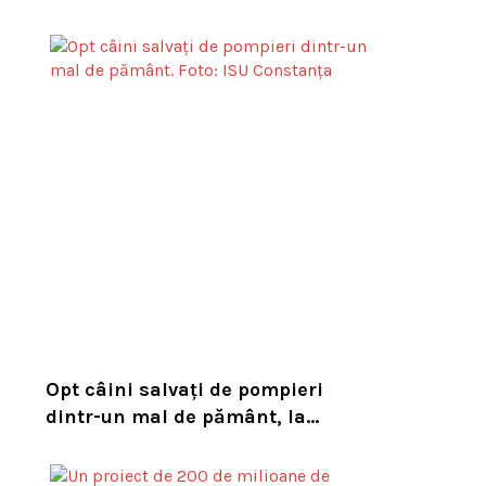
tigru în sălbăticie pentru a
readuce prădătorul dispărut în
habitatul său natural
Opt câini salvați de pompieri
dintr-un mal de pământ, la
Constanța. Puii au fost descoperiți
în timpul unor lucrări VIDEO