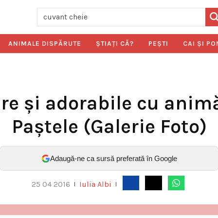
ANIMALE DISPĂRUTE
ŞTIAŢI CĂ?
PEŞTI
CAI ŞI PO
lare și adorabile cu ani
Paștele (Galerie Foto)
Adaugă-ne ca sursă preferată în Google
25 04 2016
Iulia Albi
|
|