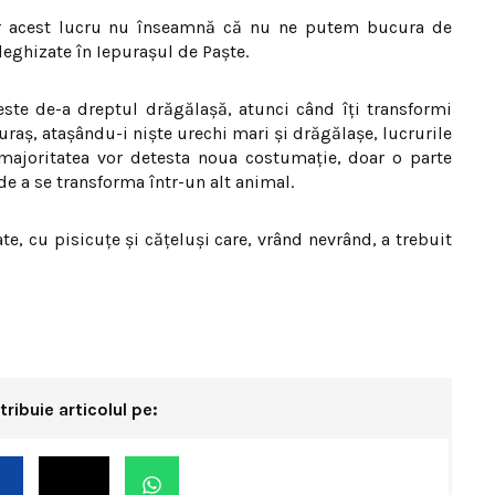
ar acest lucru nu înseamnă că nu ne putem bucura de
eghizate în Iepurașul de Paște.
este de-a dreptul drăgălașă, atunci când îți transformi
raș, atașându-i niște urechi mari și drăgălașe, lucrurile
majoritatea vor detesta noua costumație, doar o parte
de a se transforma într-un alt animal.
te, cu pisicuțe și cățeluși care, vrând nevrând, a trebuit
tribuie articolul pe: