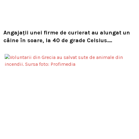
Angajații unei firme de curierat au alungat un
câine în soare, la 40 de grade Celsius.
Compania i-a concediat și caută acum animalul